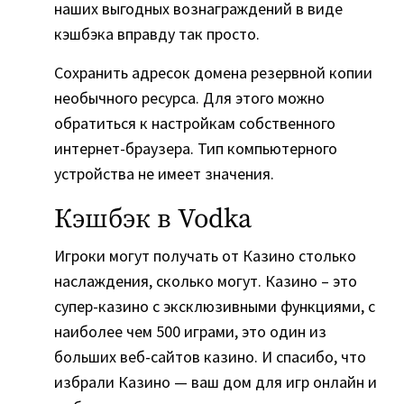
наших выгодных вознаграждений в виде
кэшбэка вправду так просто.
Сохранить адресок домена резервной копии
необычного ресурса. Для этого можно
обратиться к настройкам собственного
интернет-браузера. Тип компьютерного
устройства не имеет значения.
Кэшбэк в Vodka
Игроки могут получать от Казино столько
наслаждения, сколько могут. Казино – это
супер-казино с эксклюзивными функциями, с
наиболее чем 500 играми, это один из
больших веб-сайтов казино. И спасибо, что
избрали Казино — ваш дом для игр онлайн и