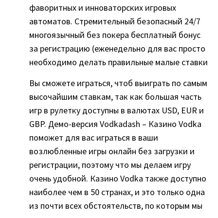
фаворитных и инноваторских игровых
автоматов. Стремительный безопасный 24/7
многоязычный без покера бесплатный бонус
за регистрацию (еженедельно для вас просто
необходимо делать правильные малые ставки
Вы сможете играться, чтоб выиграть по самым
высочайшим ставкам, так как большая часть
игр в рулетку доступны в валютах USD, EUR и
GBP. Демо-версия Vodkadash – Казино Vodka
поможет для вас играться в ваши
возлюбленные игры онлайн без загрузки и
регистрации, поэтому что мы делаем игру
очень удобной. Казино Vodka также доступно
наиболее чем в 50 странах, и это только одна
из почти всех обстоятельств, по которым мы