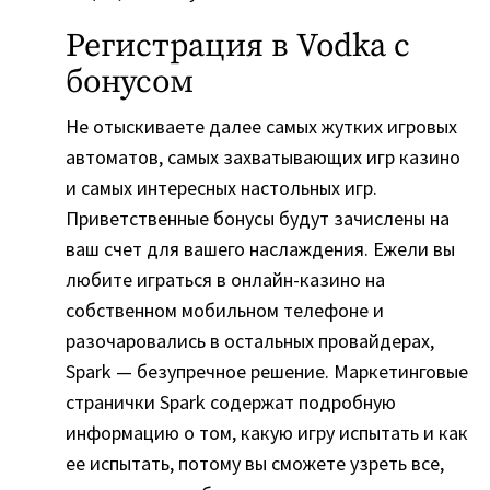
Регистрация в Vodka с
бонусом
Не отыскиваете далее самых жутких игровых
автоматов, самых захватывающих игр казино
и самых интересных настольных игр.
Приветственные бонусы будут зачислены на
ваш счет для вашего наслаждения. Ежели вы
любите играться в онлайн-казино на
собственном мобильном телефоне и
разочаровались в остальных провайдерах,
Spark — безупречное решение. Маркетинговые
странички Spark содержат подробную
информацию о том, какую игру испытать и как
ее испытать, потому вы сможете узреть все,