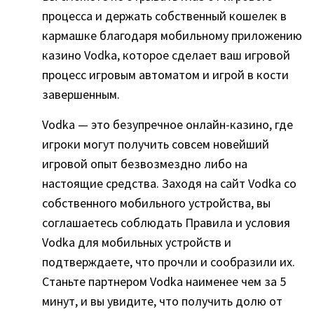
процесса и держать собственный кошелек в
кармашке благодаря мобильному приложению
казино Vodka, которое сделает ваш игровой
процесс игровым автоматом и игрой в кости
завершенным.
Vodka — это безупречное онлайн-казино, где
игроки могут получить совсем новейший
игровой опыт безвозмездно либо на
настоящие средства. Заходя на сайт Vodka со
собственного мобильного устройства, вы
соглашаетесь соблюдать Правила и условия
Vodka для мобильных устройств и
подтверждаете, что прочли и сообразили их.
Станьте партнером Vodka наименее чем за 5
минут, и вы увидите, что получить долю от