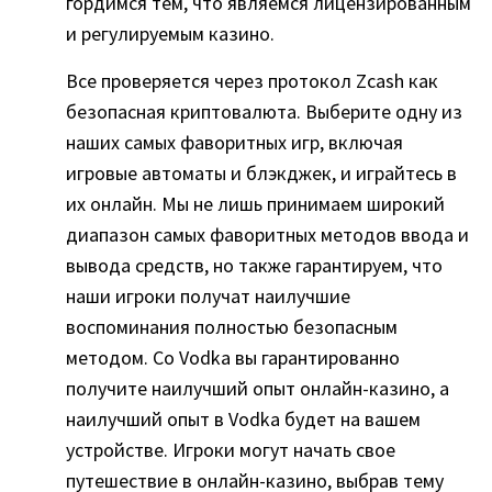
гордимся тем, что являемся лицензированным
и регулируемым казино.
Все проверяется через протокол Zcash как
безопасная криптовалюта. Выберите одну из
наших самых фаворитных игр, включая
игровые автоматы и блэкджек, и играйтесь в
их онлайн. Мы не лишь принимаем широкий
диапазон самых фаворитных методов ввода и
вывода средств, но также гарантируем, что
наши игроки получат наилучшие
воспоминания полностью безопасным
методом. Со Vodka вы гарантированно
получите наилучший опыт онлайн-казино, а
наилучший опыт в Vodka будет на вашем
устройстве. Игроки могут начать свое
путешествие в онлайн-казино, выбрав тему