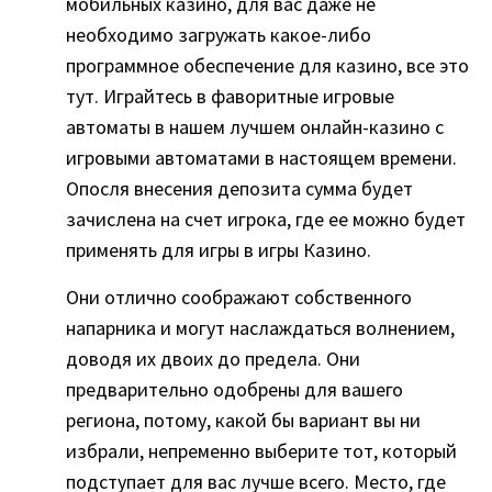
мобильных казино, для вас даже не
необходимо загружать какое-либо
программное обеспечение для казино, все это
тут. Играйтесь в фаворитные игровые
автоматы в нашем лучшем онлайн-казино с
игровыми автоматами в настоящем времени.
Опосля внесения депозита сумма будет
зачислена на счет игрока, где ее можно будет
применять для игры в игры Казино.
Они отлично соображают собственного
напарника и могут наслаждаться волнением,
доводя их двоих до предела. Они
предварительно одобрены для вашего
региона, потому, какой бы вариант вы ни
избрали, непременно выберите тот, который
подступает для вас лучше всего. Место, где