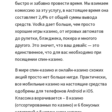
быстро и забавно провести время. Мы взимаем
комиссию за эту услугу, в настоящее время она
составляет 2,4% от общей суммы вывода
средств. Vodka дает больше, чем просто
хорошие игры казино, от игровых автоматов
до рулетки, блэкджека, покера и многого
другого. Это значит, что ваш девайс — это
единственное, что для вас необходимо при
посещении спин-казино.
В мире спин-казино и онлайн-казино схожих
акций просто нет больше нигде. Практически,
все мобильные казино на настоящие средства
одобрены для телефонов Android и iOS.
Классика ворачивается – 8 казино
(отсортированных по казино) и 6 бонусных
категорий с 8 новенькими читами.