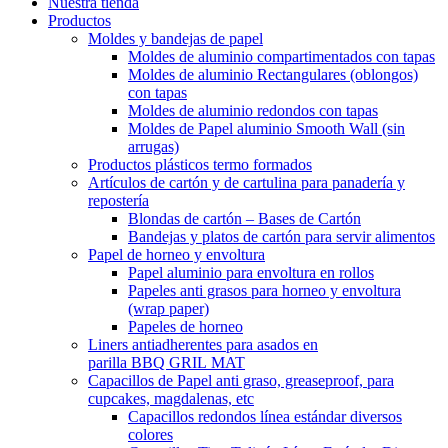
Nuestra tienda
Productos
Moldes y bandejas de papel
Moldes de aluminio compartimentados con tapas
Moldes de aluminio Rectangulares (oblongos)
con tapas
Moldes de aluminio redondos con tapas
Moldes de Papel aluminio Smooth Wall (sin
arrugas)
Productos plásticos termo formados
Artículos de cartón y de cartulina para panadería y
repostería
Blondas de cartón – Bases de Cartón
Bandejas y platos de cartón para servir alimentos
Papel de horneo y envoltura
Papel aluminio para envoltura en rollos
Papeles anti grasos para horneo y envoltura
(wrap paper)
Papeles de horneo
Liners antiadherentes para asados en
parilla BBQ GRIL MAT
Capacillos de Papel anti graso, greaseproof, para
cupcakes, magdalenas, etc
Capacillos redondos línea estándar diversos
colores