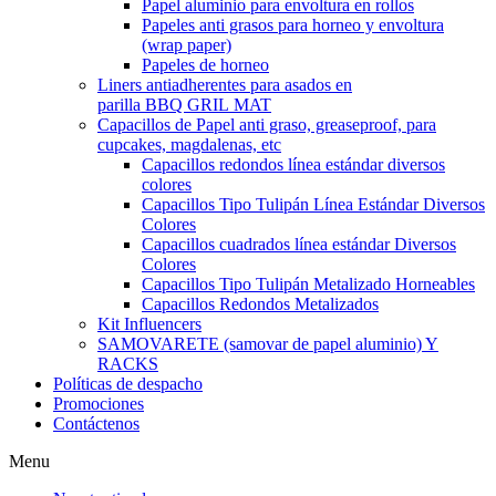
Papel aluminio para envoltura en rollos
Papeles anti grasos para horneo y envoltura
(wrap paper)
Papeles de horneo
Liners antiadherentes para asados en
parilla BBQ GRIL MAT
Capacillos de Papel anti graso, greaseproof, para
cupcakes, magdalenas, etc
Capacillos redondos línea estándar diversos
colores
Capacillos Tipo Tulipán Línea Estándar Diversos
Colores
Capacillos cuadrados línea estándar Diversos
Colores
Capacillos Tipo Tulipán Metalizado Horneables
Capacillos Redondos Metalizados
Kit Influencers
SAMOVARETE (samovar de papel aluminio) Y
RACKS
Políticas de despacho
Promociones
Contáctenos
Menu