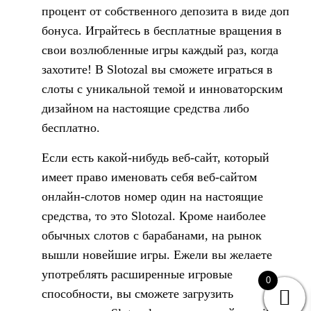
процент от собственного депозита в виде доп
бонуса. Играйтесь в бесплатные вращения в
свои возлюбленные игры каждый раз, когда
захотите! В Slotozal вы сможете играться в
слоты с уникальной темой и инноваторским
дизайном на настоящие средства либо
бесплатно.
Если есть какой-нибудь веб-сайт, который
имеет право именовать себя веб-сайтом
онлайн-слотов номер один на настоящие
средства, то это Slotozal. Кроме наиболее
обычных слотов с барабанами, на рынок
вышли новейшие игры. Ежели вы желаете
употреблять расширенные игровые
0
способности, вы сможете загрузить