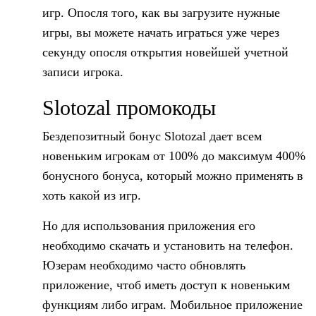
игр. Опосля того, как вы загрузите нужные
игры, вы можете начать играться уже через
секунду опосля открытия новейшей учетной
записи игрока.
Slotozal промокоды
Бездепозитный бонус Slotozal дает всем
новеньким игрокам от 100% до максимум 400%
бонусного бонуса, который можно применять в
хоть какой из игр.
Но для использования приложения его
необходимо скачать и установить на телефон.
Юзерам необходимо часто обновлять
приложение, чтоб иметь доступ к новеньким
функциям либо играм. Мобильное приложение