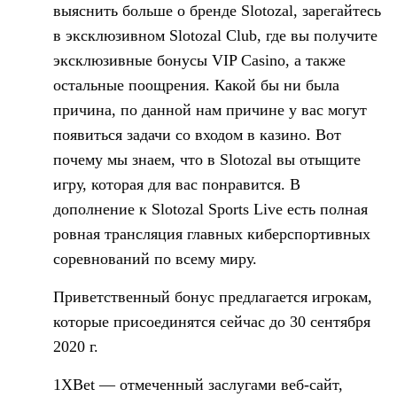
выяснить больше о бренде Slotozal, зарегайтесь
в эксклюзивном Slotozal Club, где вы получите
эксклюзивные бонусы VIP Casino, а также
остальные поощрения. Какой бы ни была
причина, по данной нам причине у вас могут
появиться задачи со входом в казино. Вот
почему мы знаем, что в Slotozal вы отыщите
игру, которая для вас понравится. В
дополнение к Slotozal Sports Live есть полная
ровная трансляция главных киберспортивных
соревнований по всему миру.
Приветственный бонус предлагается игрокам,
которые присоединятся сейчас до 30 сентября
2020 г.
1XBet — отмеченный заслугами веб-сайт,