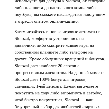
используете для доступа к Slotozal, от телефона
либо планшета до настольного компа либо
ноутбука, вы сможете наслаждаться наилучшим
в отрасли опытом онлайн-казино.
Затем играйтесь в новые игровые автоматы в
Slotozal, комфортно устроившись на
диванчике, либо смотрите живые игры на
собственном планшете либо телефоне на
досуге. Кроме обыденных вращений и бонусов,
Slotozal дает наиболее 20 слотов с
прогрессивным джекпотом. На данный момент
Slotozal дает 100% бонус для игроков,
сделавших 1-ый депозит. Ежели вы желаете
покрутить на ходу либо запрыгнуть в автобус,
чтоб быстро покрутиться, Slotozal — ваш
безупречный выбор для любителей азартных