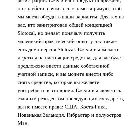
регистрации. Ежели ваш продукт поврежден,
пожалуйста, свяжитесь с нами впрямую, чтоб
мы могли обсудить ваши варианты. Для тех из
вас, кто заинтригован общей концепцией
Slotozal, но желает поначалу получить
маленький практический опыт, у нас также
есть демо-версия Slotozal. Ежели вы желаете
играться на настоящие средства, для вас будет
предложено ввести данные собственной
учетной записи, и вы можете внести либо
снять средства, которые вы желаете
употреблять в это время. Ежели вы являетесь
главным резидентом последующих государств,
вы не имеете права: США, Коста-Рика,
Новенькая Зеландия, Гибралтар и полуостров
Мэн.