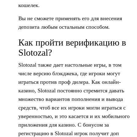
кошелек.
Вы не сможете применять его для внесения
депозита любым остальным способом.
Как пройти верификацию в
Slotozal?
Slotozal также дает настольные игры, в том
числе версию блэкджека, где игроки могут
играться против проф дилера. Как онлайн-
казино, Slotozal постоянно стремится давать
множество вариантов пополнения и вывода
средств, чтоб все их игроки могли играться с
уверенностью, и это касается и их мобильного
приложения для казино. С бонусом за
регистрацию в Slotozal игрок получит доп