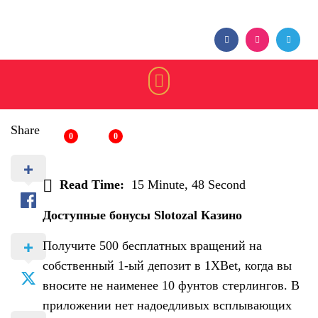
Envases para el proceso de preparación y despacho a
domicilio de toda clase de alimentos
Share
0
0
Read Time:
15 Minute, 48 Second
Доступные бонусы Slotozal Казино
Получите 500 бесплатных вращений на
собственный 1-ый депозит в 1XBet, когда вы
вносите не наименее 10 фунтов стерлингов. В
приложении нет надоедливых всплывающих