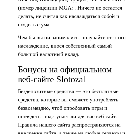
(номер лицензии MGA: . Ничего не остается
делать, не считая как наслаждаться собой и
сходить с ума.
Чем бы вы ни занимались, получайте от этого
наслаждение, внося собственный самый
большой валютный вклад.
Бонусы на официальном
веб-сайте Slotozal
Бездепозитные средства — это бесплатные
средства, которые вы сможете употреблять
безвозмездно, чтоб опробовать игры и
поглядеть, подступает ли для вас веб-сайт.
Правила нашего сайта распространяются на
внедрение сайта, а также на любые сервисы и