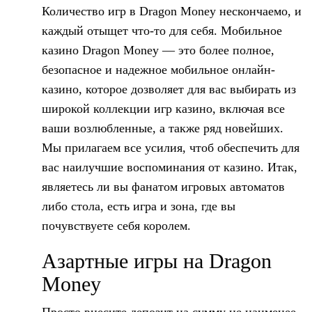
Количество игр в Dragon Money нескончаемо, и
каждый отыщет что-то для себя. Мобильное
казино Dragon Money — это более полное,
безопасное и надежное мобильное онлайн-
казино, которое дозволяет для вас выбирать из
широкой коллекции игр казино, включая все
ваши возлюбленные, а также ряд новейших.
Мы прилагаем все усилия, чтоб обеспечить для
вас наилучшие воспоминания от казино. Итак,
являетесь ли вы фанатом игровых автоматов
либо стола, есть игра и зона, где вы
почувствуете себя королем.
Азартные игры на Dragon
Money