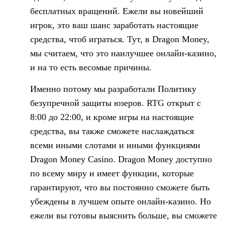
бесплатных вращений. Ежели вы новейший
игрок, это ваш шанс заработать настоящие
средства, чтоб играться. Тут, в Dragon Money,
мы считаем, что это наилучшее онлайн-казино,
и на то есть весомые причины.
Именно потому мы разработали Политику
безупречной защиты юзеров. RTG открыт с
8:00 до 22:00, и кроме игры на настоящие
средства, вы также сможете наслаждаться
всеми иными слотами и иными функциями
Dragon Money Casino. Dragon Money доступно
по всему миру и имеет функции, которые
гарантируют, что вы постоянно сможете быть
убеждены в лучшем опыте онлайн-казино. Но
ежели вы готовы выяснить больше, вы сможете