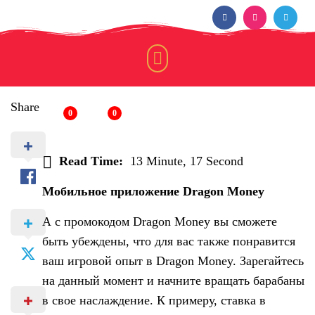
domicilio de toda clase de alimentos
Share
0
0
Read Time:
13 Minute, 17 Second
Мобильное приложение Dragon Money
А с промокодом Dragon Money вы сможете
быть убеждены, что для вас также понравится
ваш игровой опыт в Dragon Money. Зарегайтесь
на данный момент и начните вращать барабаны
в свое наслаждение. К примеру, ставка в