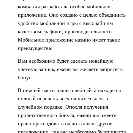
компания разработала особое мобильное
приложение. Оно создано с целью объединить
удобство мобильной игры с высочайшим
качеством графики, производительности.
Мобильное приложение казино имеет такие
преимущества:
Вам необходимо будет сделать новейшую
учетную запись, ежели вы желаете запросить
бонус.
В нижней части нашего веб-сайта находится
полный перечень всех наших ссылок в
случайном порядке. Опосля получения
приветственного бонуса, ежели вы имеете
право претендовать на хоть какое другое
предложение, для вас необходимо будет ввести