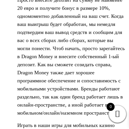
Просто внесите депозит на сумму не наименее
20 евро и получите бонус в размере 10%,
одномоментно добавленный на ваш счет. Когда
ваш выигрыш будет обработан, мы немедля
подтвердим ваш вывод средств и сообщим для
вас о всех сборах либо сборах, которые вы
могли понести. Чтоб начать, просто зарегайтесь
в Dragon Money и внесите собственный 1-ый
депозит. Как вы сможете созидать справа,
Dragon Money также дает хорошее
программное обеспечение и сопоставимость с
мобильными устройствами. Бренды работают
раздельно, так как один бренд работает лишь в
онлайн-пространстве, а иной работает в
0
мобильном/онлайн/наземном пространстве.
Играть в наши игры для мобильных казино