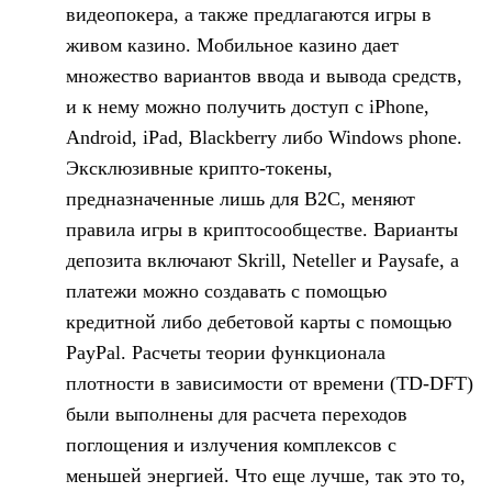
видеопокера, а также предлагаются игры в
живом казино. Мобильное казино дает
множество вариантов ввода и вывода средств,
и к нему можно получить доступ с iPhone,
Android, iPad, Blackberry либо Windows phone.
Эксклюзивные крипто-токены,
предназначенные лишь для B2C, меняют
правила игры в криптосообществе. Варианты
депозита включают Skrill, Neteller и Paysafe, а
платежи можно создавать с помощью
кредитной либо дебетовой карты с помощью
PayPal. Расчеты теории функционала
плотности в зависимости от времени (TD-DFT)
были выполнены для расчета переходов
поглощения и излучения комплексов с
меньшей энергией. Что еще лучше, так это то,