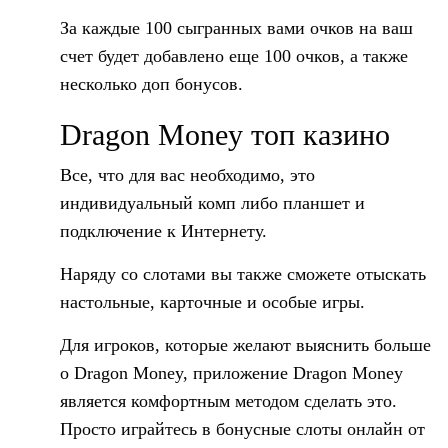
За каждые 100 сыгранных вами очков на ваш
счет будет добавлено еще 100 очков, а также
несколько доп бонусов.
Dragon Money топ казино
Все, что для вас необходимо, это
индивидуальный комп либо планшет и
подключение к Интернету.
Наряду со слотами вы также сможете отыскать
настольные, карточные и особые игры.
Для игроков, которые желают выяснить больше
о Dragon Money, приложение Dragon Money
является комфортным методом сделать это.
Просто играйтесь в бонусные слоты онлайн от