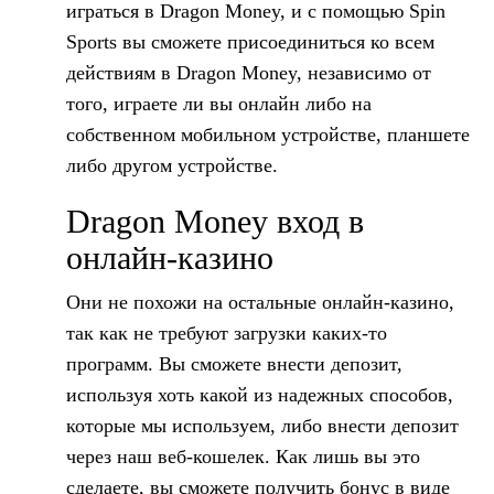
играться в Dragon Money, и с помощью Spin
Sports вы сможете присоединиться ко всем
действиям в Dragon Money, независимо от
того, играете ли вы онлайн либо на
собственном мобильном устройстве, планшете
либо другом устройстве.
Dragon Money вход в
онлайн-казино
Они не похожи на остальные онлайн-казино,
так как не требуют загрузки каких-то
программ. Вы сможете внести депозит,
используя хоть какой из надежных способов,
которые мы используем, либо внести депозит
через наш веб-кошелек. Как лишь вы это
сделаете, вы сможете получить бонус в виде