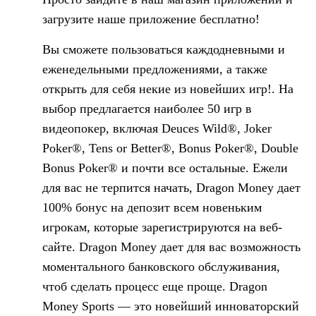
загрузите наше приложение бесплатно!
Вы сможете пользоваться каждодневными и
еженедельными предложениями, а также
открыть для себя некие из новейших игр!. На
выбор предлагается наиболее 50 игр в
видеопокер, включая Deuces Wild®, Joker
Poker®, Tens or Better®, Bonus Poker®, Double
Bonus Poker® и почти все остальные. Ежели
для вас не терпится начать, Dragon Money дает
100% бонус на депозит всем новеньким
игрокам, которые зарегистрируются на веб-
сайте. Dragon Money дает для вас возможность
моментального банковского обслуживания,
чтоб сделать процесс еще проще. Dragon
Money Sports — это новейший инноваторский