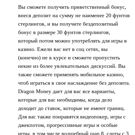
Вы сможете получить приветственный бонус,
внеся депозит на сумму не наименее 20 фунтов
стерлингов, и вы получите бездепозитный
бонус в размере 30 фунтов стерлингов,
который потом можно употреблять для игры в
казино. Ежели вас нет в соц сетях, вы
(конечно) не в курсе и сможете пропустить
некие из более увлекательных дискуссий. Вы
также сможете применять мобильное казино,
чтоб играться в свое наслаждение без депозита.
Dragon Money дает для вас все варианты,
которые для вас необходимы, когда дело
доходит до ставок, которые не имеют границ.
Для вас также понравятся видеопокер, игры с
джекпотом, прогрессивные игры и особые
игры, в том числе волшебный шар 8, слоты с 3