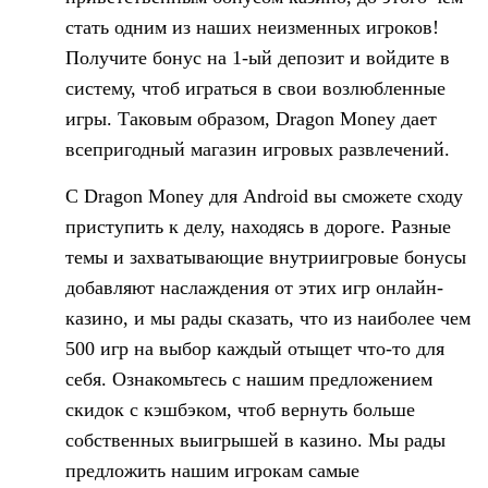
стать одним из наших неизменных игроков!
Получите бонус на 1-ый депозит и войдите в
систему, чтоб играться в свои возлюбленные
игры. Таковым образом, Dragon Money дает
всепригодный магазин игровых развлечений.
С Dragon Money для Android вы сможете сходу
приступить к делу, находясь в дороге. Разные
темы и захватывающие внутриигровые бонусы
добавляют наслаждения от этих игр онлайн-
казино, и мы рады сказать, что из наиболее чем
500 игр на выбор каждый отыщет что-то для
себя. Ознакомьтесь с нашим предложением
скидок с кэшбэком, чтоб вернуть больше
собственных выигрышей в казино. Мы рады
предложить нашим игрокам самые