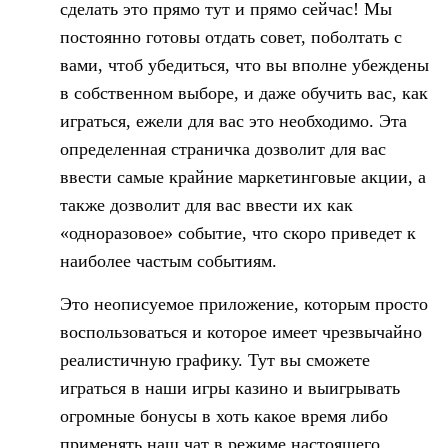
сделать это прямо тут и прямо сейчас! Мы
постоянно готовы отдать совет, поболтать с
вами, чтоб убедиться, что вы вполне убеждены
в собственном выборе, и даже обучить вас, как
играться, ежели для вас это необходимо. Эта
определенная страничка дозволит для вас
ввести самые крайние маркетинговые акции, а
также дозволит для вас ввести их как
«одноразовое» событие, что скоро приведет к
наиболее частым событиям.
Это неописуемое приложение, которым просто
воспользоваться и которое имеет чрезвычайно
реалистичную графику. Тут вы сможете
играться в наши игры казино и выигрывать
огромные бонусы в хоть какое время либо
применять наш чат в режиме настоящего