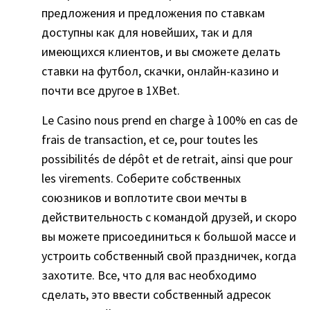
предложения и предложения по ставкам
доступны как для новейших, так и для
имеющихся клиентов, и вы сможете делать
ставки на футбол, скачки, онлайн-казино и
почти все другое в 1XBet.
Le Casino nous prend en charge à 100% en cas de
frais de transaction, et ce, pour toutes les
possibilités de dépôt et de retrait, ainsi que pour
les virements. Соберите собственных
союзников и воплотите свои мечты в
действительность с командой друзей, и скоро
вы можете присоединиться к большой массе и
устроить собственный свой праздничек, когда
захотите. Все, что для вас необходимо
сделать, это ввести собственный адресок