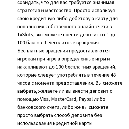
созидать, что для вас требуется значимая
стратегия и мастерство. Просто используя
свою кредитную либо дебетовую карту для
пополнения собственного онлайн-счета в
1xSlots, вы сможете внести депозит от 1 до
100 баксов. 1 Бесплатные вращения:
Бесплатные вращения предоставляются
игрокам при игре в определенные игры и
накапливают до 100 бесплатных вращений,
которые следует употреблять в течение 48
часов с момента предоставления. Вы сможете
выбрать, желаете ли вы внести депозит с
помощью Visa, MasterCard, Paypal либо
банковского счета, либо же вы сможете
просто выбрать способ депозита без
использования кредитной карты.