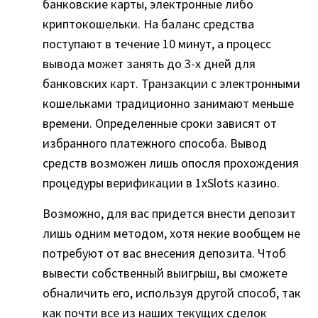
банковские карты, электронные либо
криптокошельки. На баланс средства
поступают в течение 10 минут, а процесс
вывода может занять до 3-х дней для
банковских карт. Транзакции с электронными
кошельками традиционно занимают меньше
времени. Определенные сроки зависят от
избранного платежного способа. Вывод
средств возможен лишь опосля прохождения
процедуры верификации в 1xSlots казино.
Возможно, для вас придется внести депозит
лишь одним методом, хотя некие вообщем не
потребуют от вас внесения депозита. Чтоб
вывести собственный выигрыш, вы сможете
обналичить его, используя другой способ, так
как почти все из наших текущих сделок