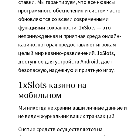
ставки. Мы гарантируем, что все нюансы
программного обеспечения и систем часто
обновляются со всеми современными
функциями сохранности. 1xSlots — это
непринужденная и приятная среда онлайн-
казино, которая предоставляет игрокам
целый мир казино-развлечений. 1xSlots,
доступное для устройств Android, дает
безопасную, надежную и приятную игру.
1xSlots казино на
мобильном
Мы никогда не храним ваши личные данные и
не ведем журнальчик ваших транзакций.
Снятие средств осуществляется на