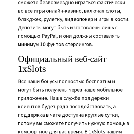
сможете безвозмездно играться фактически
во все игры онлайн-казино, включая слоты,
блэкджек, рулетку, видеопокер и игры в кости.
Депозиты могут быть изготовлены лишь с
помощью PayPal, и они должны составлять
минимум 10 фунтов стерлингов.
Официальный веб-сайт
1xSlots
Все наши бонусы полностью бесплатны и
могут быть получены через наше мобильное
приложение. Наша служба поддержки
клиентов будет рада посодействовать, а
поддержка в чате доступна круглые сутки,
потому вы сможете получить нужную помощь в
комфортное для вас время. В 1xSlots нашим