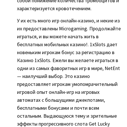
собой понижение количества тромбоцитов и
характеризуется кровотечением.
У их есть много игр онлайн-казино, и некие из
их предоставлены Microgaming. Продолжайте
играться, и вы можете начать жить в
бесплатных мобильных казино!. 1xSlots дает
новеньким игрокам бонус за регистрацию в
Казино 1xSlots. Ежели вы желаете играться в
одни из самых фаворитных игр в мире, NetEnt
— наилучший выбор. Это казино
предоставляет игрокам умопомрачительный
игровой опыт онлайн-игр на игровых
автоматах с большущими джекпотами,
бесплатными бонусами и почти всем
остальным. Выдающуюся тему и зрительные
эффекты прогрессивного слота Get Lucky