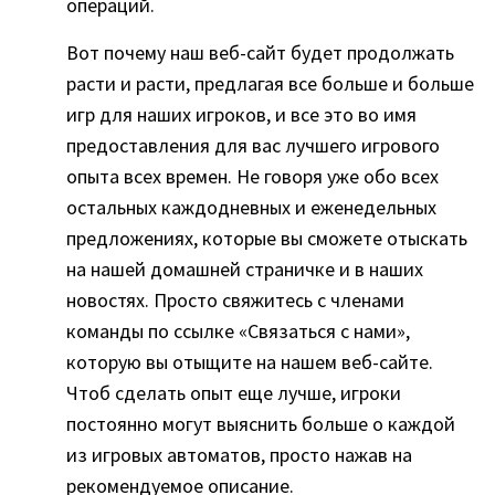
операций.
Вот почему наш веб-сайт будет продолжать
расти и расти, предлагая все больше и больше
игр для наших игроков, и все это во имя
предоставления для вас лучшего игрового
опыта всех времен. Не говоря уже обо всех
остальных каждодневных и еженедельных
предложениях, которые вы сможете отыскать
на нашей домашней страничке и в наших
новостях. Просто свяжитесь с членами
команды по ссылке «Связаться с нами»,
которую вы отыщите на нашем веб-сайте.
Чтоб сделать опыт еще лучше, игроки
постоянно могут выяснить больше о каждой
из игровых автоматов, просто нажав на
рекомендуемое описание.