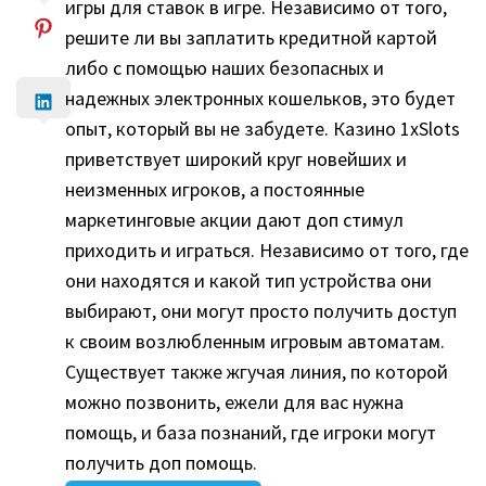
игры для ставок в игре. Независимо от того,
решите ли вы заплатить кредитной картой
либо с помощью наших безопасных и
надежных электронных кошельков, это будет
опыт, который вы не забудете. Казино 1xSlots
приветствует широкий круг новейших и
неизменных игроков, а постоянные
маркетинговые акции дают доп стимул
приходить и играться. Независимо от того, где
они находятся и какой тип устройства они
выбирают, они могут просто получить доступ
к своим возлюбленным игровым автоматам.
Существует также жгучая линия, по которой
можно позвонить, ежели для вас нужна
помощь, и база познаний, где игроки могут
получить доп помощь.