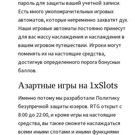
пароль для защиты вашей учетной записи.
Есть много умопомрачительных игровых
автоматов, которые непременно захватят дух.
Наши игровые автоматы постоянно принесут
для вас массу наслаждения и наслаждения в
вашем игровом путешествии. Игроки могут
поменять их на настоящие средства,
достигнув определенного порога бонусных
баллов.
Азартные игры на 1xSlots
Именно потому мы разработали Политику
безупречной защиты юзеров. RTG открыт с
8:00 до 22:00, и кроме игры на настоящие
средства, вы также сможете наслаждаться
всеми иными слотами и иными функциями