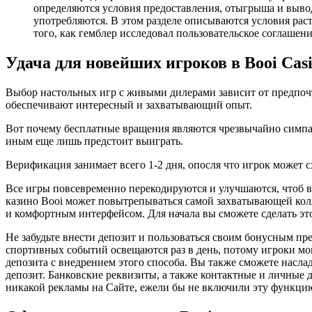
определяются условия предоставления, отыгрыша и выво
употребляются. В этом разделе описываются условия рас
того, как гемблер исследовал пользовательское соглашени
Удача для новейших игроков в Booi Cas
Выбор настольных игр с живыми дилерами зависит от предпочте
обеспечивают интересный и захватывающий опыт.
Вот почему бесплатные вращения являются чрезвычайно симпат
иным еще лишь предстоит выиграть.
Верификация занимает всего 1-2 дня, опосля что игрок может
Все игры повсевременно перекодируются и улучшаются, чтоб в
казино Booi может повытрепываться самой захватывающей колл
и комфортным интерфейсом. Для начала вы сможете сделать это,
Не забудьте внести депозит и пользоваться своим бонусным пр
спортивных событий освещаются раз в день, потому игроки мог
депозита с внедрением этого способа. Вы также сможете насл
депозит. Банковские реквизиты, а также контактные и личные
никакой рекламы на Сайте, ежели бы не включили эту функци