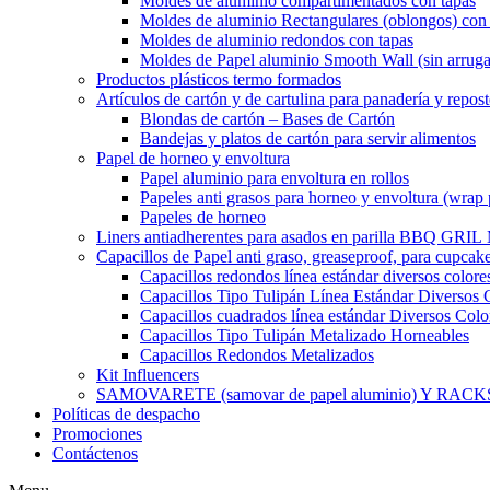
Moldes de aluminio compartimentados con tapas
Moldes de aluminio Rectangulares (oblongos) con 
Moldes de aluminio redondos con tapas
Moldes de Papel aluminio Smooth Wall (sin arruga
Productos plásticos termo formados
Artículos de cartón y de cartulina para panadería y repost
Blondas de cartón – Bases de Cartón
Bandejas y platos de cartón para servir alimentos
Papel de horneo y envoltura
Papel aluminio para envoltura en rollos
Papeles anti grasos para horneo y envoltura (wrap 
Papeles de horneo
Liners antiadherentes para asados en parilla BBQ GRI
Capacillos de Papel anti graso, greaseproof, para cupcak
Capacillos redondos línea estándar diversos colore
Capacillos Tipo Tulipán Línea Estándar Diversos 
Capacillos cuadrados línea estándar Diversos Colo
Capacillos Tipo Tulipán Metalizado Horneables
Capacillos Redondos Metalizados
Kit Influencers
SAMOVARETE (samovar de papel aluminio) Y RACK
Políticas de despacho
Promociones
Contáctenos