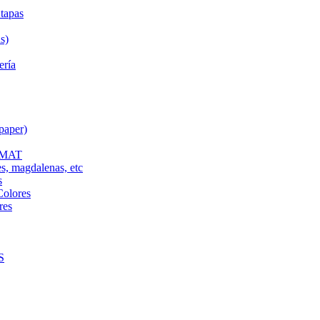
tapas
s)
ería
paper)
L MAT
es, magdalenas, etc
s
Colores
res
S