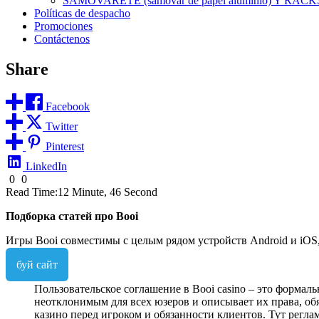
SAMOVARETE (samovar de papel aluminio) Y RACK
Políticas de despacho
Promociones
Contáctenos
Share
Facebook
Twitter
Pinterest
LinkedIn
0
0
Read Time:
12 Minute, 46 Second
Подборка статей про Booi
Игры Booi совместимы с целым рядом устройств Android и iOS,
буй сайт
Пользовательское соглашение в Booi casino – это формал
неотклонимым для всех юзеров и описывает их права, обя
казино перед игроком и обязанности клиентов. Тут регл