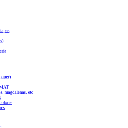
tapas
s)
ería
paper)
L MAT
es, magdalenas, etc
s
Colores
res