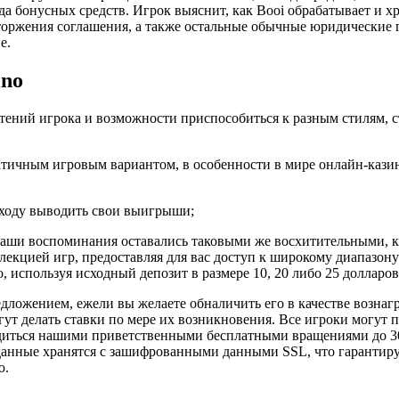
да бонусных средств. Игрок выяснит, как Booi обрабатывает и
торжения соглашения, а также остальные обычные юридические 
е.
ino
ний игрока и возможности приспособиться к разным стилям, стр
ичным игровым вариантом, в особенности в мире онлайн-казино
 сходу выводить свои выигрыши;
аши воспоминания оставались таковыми же восхитительными, как
екцией игр, предоставляя для вас доступ к широкому диапазон
 используя исходный депозит в размере 10, 20 либо 25 долларов
едложением, ежели вы желаете обналичить его в качестве вознаг
ут делать ставки по мере их возникновения. Все игроки могут 
адиться нашими приветственными бесплатными вращениями до 30
 данные хранятся с зашифрованными данными SSL, что гарантиру
ю.