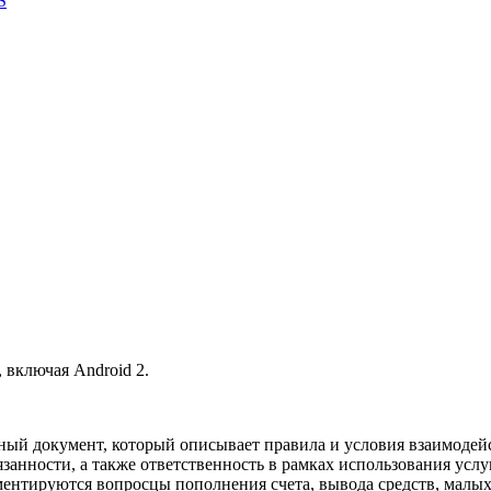
S
 включая Android 2.
ьный документ, который описывает правила и условия взаимодей
занности, а также ответственность в рамках использования услу
аментируются вопросцы пополнения счета, вывода средств, малы