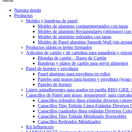
Menu
Nuestra tienda
Productos
Moldes y bandejas de papel
Moldes de aluminio compartimentados con tapas
Moldes de aluminio Rectangulares (oblongos) con 
Moldes de aluminio redondos con tapas
Moldes de Papel aluminio Smooth Wall (sin arruga
Productos plásticos termo formados
Artículos de cartón y de cartulina para panadería y repost
Blondas de cartón – Bases de Cartón
Bandejas y platos de cartón para servir alimentos
Papel de horneo y envoltura
Papel aluminio para envoltura en rollos
Papeles anti grasos para horneo y envoltura (wrap 
Papeles de horneo
Liners antiadherentes para asados en parilla BBQ GRI
Capacillos de Papel anti graso, greaseproof, para cupcak
Capacillos redondos línea estándar diversos colore
Capacillos Tipo Tulipán Línea Estándar Diversos 
Capacillos cuadrados línea estándar Diversos Colo
Capacillos Tipo Tulipán Metalizado Horneables
Capacillos Redondos Metalizados
Kit Influencers