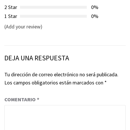
2 Star
0%
1 Star
0%
(Add your review)
DEJA UNA RESPUESTA
Tu dirección de correo electrónico no será publicada.
Los campos obligatorios están marcados con
*
COMENTARIO
*