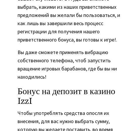
выбрать, какими из наших приветственных
предложений вы желали бы пользоваться, и
как лишь вы завершили весь процесс
регистрации для получения нашего
приветственного бонуса, вы готовы к игре!.
Вы даже сможете применять вибрацию
собственного телефона, чтоб запустить
вращение игровых барабанов, где бы вы ни
находились!
Бонус на депозит в казино
IzzI
Чтобы употреблять средства опосля их
внесения, для вас нужно выбрать сумму,
которую вы желаете поставить, во время