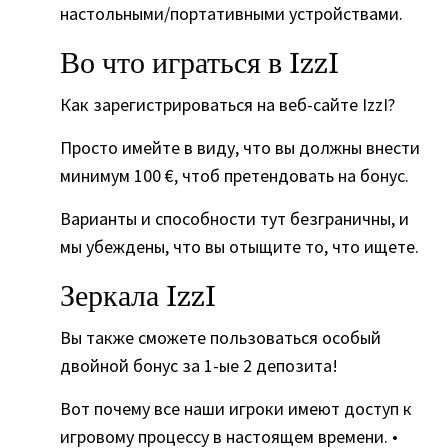
настольными/портативными устройствами.
Во что играться в IzzI
Как зарегистрироваться на веб-сайте IzzI?
Просто имейте в виду, что вы должны внести
минимум 100 €, чтоб претендовать на бонус.
Варианты и способности тут безграничны, и
мы убеждены, что вы отыщите то, что ищете.
Зеркала IzzI
Вы также сможете пользоваться особый
двойной бонус за 1-ые 2 депозита!
Вот почему все наши игроки имеют доступ к
игровому процессу в настоящем времени. •