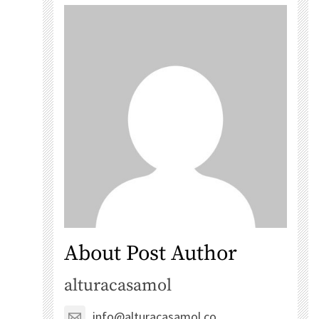
About Post Author
alturacasamol
info@alturacasamol.co