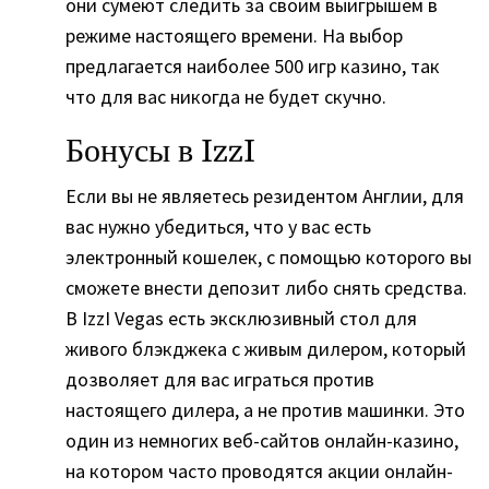
они сумеют следить за своим выигрышем в
режиме настоящего времени. На выбор
предлагается наиболее 500 игр казино, так
что для вас никогда не будет скучно.
Бонусы в IzzI
Если вы не являетесь резидентом Англии, для
вас нужно убедиться, что у вас есть
электронный кошелек, с помощью которого вы
сможете внести депозит либо снять средства.
В IzzI Vegas есть эксклюзивный стол для
живого блэкджека с живым дилером, который
дозволяет для вас играться против
настоящего дилера, а не против машинки. Это
один из немногих веб-сайтов онлайн-казино,
на котором часто проводятся акции онлайн-