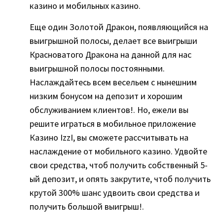
казино и мобильных казино.
Еще один Золотой Дракон, появляющийся на
выигрышной полосы, делает все выигрыши
Красноватого Дракона на данной для нас
выигрышной полосы постоянными.
Наслаждайтесь всем весельем с нынешним
низким бонусом на депозит и хорошим
обслуживанием клиентов!. Но, ежели вы
решите играться в мобильное приложение
Казино IzzI, вы сможете рассчитывать на
наслаждение от мобильного казино. Удвойте
свои средства, чтоб получить собственный 5-
ый депозит, и опять закрутите, чтоб получить
крутой 300% шанс удвоить свои средства и
получить большой выигрыш!.