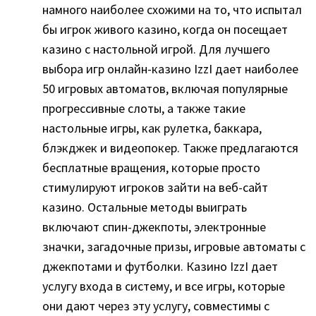
намного наиболее схожими на то, что испытал
бы игрок живого казино, когда он посещает
казино с настольной игрой. Для лучшего
выбора игр онлайн-казино IzzI дает наиболее
50 игровых автоматов, включая популярные
прогрессивные слоты, а также такие
настольные игры, как рулетка, баккара,
блэкджек и видеопокер. Также предлагаются
бесплатные вращения, которые просто
стимулируют игроков зайти на веб-сайт
казино. Остальные методы выиграть
включают спин-джекпоты, электронные
значки, загадочные призы, игровые автоматы с
джекпотами и футболки. Казино IzzI дает
услугу входа в систему, и все игры, которые
они дают через эту услугу, совместимы с