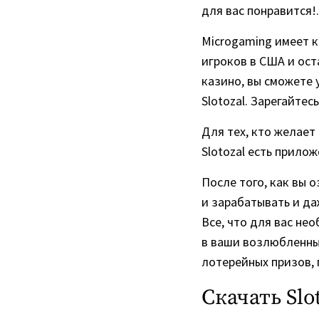
для вас понравится!
Microgaming имеет к
игроков в США и ост
казино, вы сможете 
Slotozal. Зарегайте
Для тех, кто желает 
Slotozal есть прилож
После того, как вы 
и зарабатывать и д
Все, что для вас не
в ваши возлюбленны
лотерейных призов, п
Скачать Slo