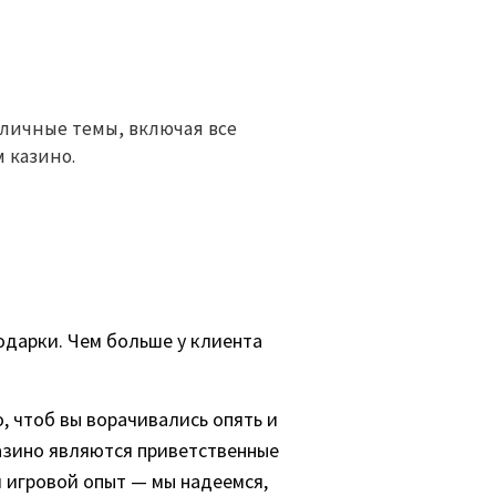
зличные темы, включая все
 казино.
одарки. Чем больше у клиента
, чтоб вы ворачивались опять и
азино являются приветственные
й игровой опыт — мы надеемся,