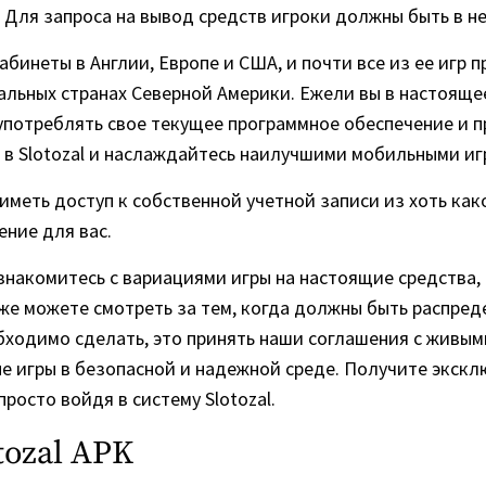
. Для запроса на вывод средств игроки должны быть в 
абинеты в Англии, Европе и США, и почти все из ее игр
альных странах Северной Америки. Ежели вы в настояще
употреблять свое текущее программное обеспечение и п
сь в Slotozal и наслаждайтесь наилучшими мобильными иг
иметь доступ к собственной учетной записи из хоть како
ение для вас.
ознакомитесь с вариациями игры на настоящие средства
аже можете смотреть за тем, когда должны быть распре
обходимо сделать, это принять наши соглашения с живым
е игры в безопасной и надежной среде. Получите экск
росто войдя в систему Slotozal.
tozal APK