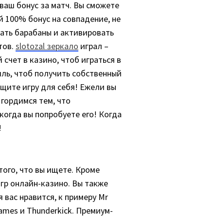
ваш бонус за матч. Вы сможете
й 100% бонус на совпадение, не
щать барабаны и активировать
тов.
slotozal зеркало
играл –
счет в казино, чтоб играться в
ль, чтоб получить собственный
ыщите игру для себя! Ежели вы
 гордимся тем, что
когда вы попробуете его! Когда
!
того, что вы ищете. Кроме
игр онлайн-казино. Вы также
 вас нравится, к примеру Mr
 Games и Thunderkick. Премиум-