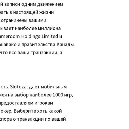
ной записи одним движением
рать в настоящей жизни
в ограничены вашими
тывает наиболее миллиона
ameroom Holdings Limited и
анаваке и правительства Канады.
что все ваши транзакции, а
сть. Slotozal дает мобильным
ея на выбор наиболее 1000 игр,
 предоставляем игрокам
окер. Выберите хоть какой
спора о транзакции по вашей