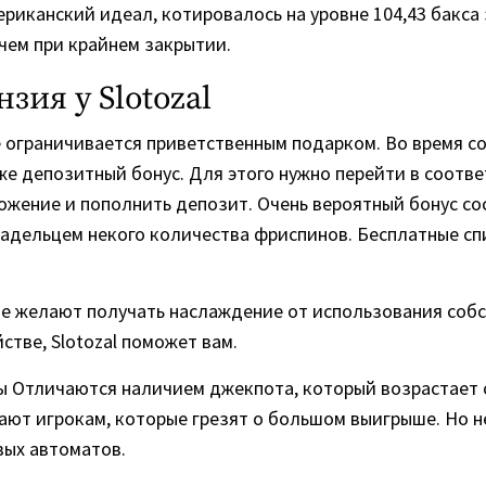
ериканский идеал, котировалось на уровне 104,43 бакса 
чем при крайнем закрытии.
зия у Slotozal
 ограничивается приветственным подарком. Во время с
е депозитный бонус. Для этого нужно перейти в соотв
ожение и пополнить депозит. Очень вероятный бонус со
ладельцем некого количества фриспинов. Бесплатные сп
е желают получать наслаждение от использования собст
стве, Slotozal поможет вам.
ы Отличаются наличием джекпота, который возрастает с
ают игрокам, которые грезят о большом выигрыше. Но 
вых автоматов.