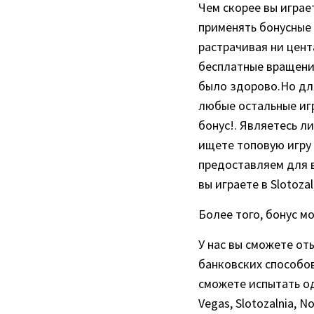
Чем скорее вы играе
применять бонусные 
растрачивая ни цент
бесплатные вращени
было здорово.Но для
любые остальные игр
бонус!. Являетесь л
ищете топовую игру 
предоставляем для в
вы играете в Slotoza
Более того, бонус м
У нас вы сможете от
банковских способов
сможете испытать од
Vegas, Slotozalnia, N