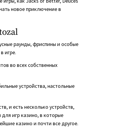
гры, как Jacks or Better, Deuces
ачать новое приключение в
ozal
усные раунды, фриспины и особые
в игре.
тов во всех собственных
бильные устройства, настольные
в, и есть несколько устройств,
для игр казино, в которые
ейшие казино и почти все другое.