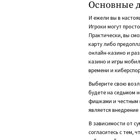
Основные д
И ежели вы в настоя
Игроки могут просто
Практически, вы см
карту либо предопл
онлайн-казино и раз
казино и игры мобил
времени и киберспор
Выберите свою возлю
будете на седьмом 
фишками и честным 
является внедрение
В зависимости от су
согласитесь с тем, ч