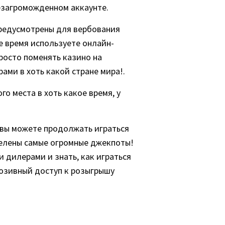
незагроможденном аккаунте.
 предусмотрены для вербования
е время используете онлайн-
росто поменять казино на
рами в хоть какой стране мира!.
го места в хоть какое время, у
, вы можете продолжать играться
делены самые огромные джекпоты!
и дилерами и знать, как играться
люзивный доступ к розыгрышу