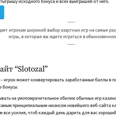
тыгрышу исходного бонуса и всех выигрышей от него.
Т
дает игрокам широкий выбор азартных игр на самые ра
игры, в которые вы ждете играться в обыкновенном
айт “Slotozal”
– игрок может конвертировать заработанные баллы в п
е бонусы.
вать на умопомрачительное обилие обычных игр казино
, самым принципиальным нюансом новейшего веб-сайта к
м все усилия, чтоб каждый день дарить для вас хороши