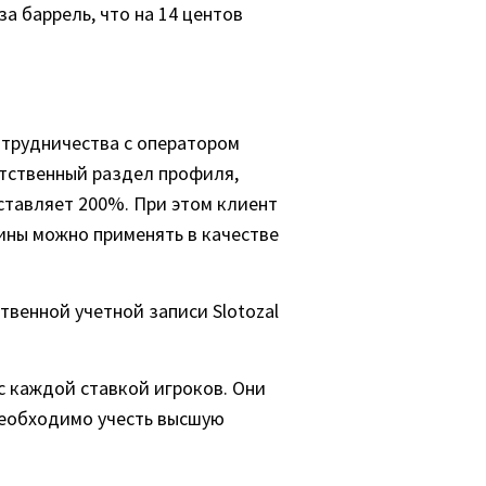
за баррель, что на 14 центов
отрудничества с оператором
етственный раздел профиля,
ставляет 200%. При этом клиент
ины можно применять в качестве
венной учетной записи Slotozal
 каждой ставкой игроков. Они
необходимо учесть высшую