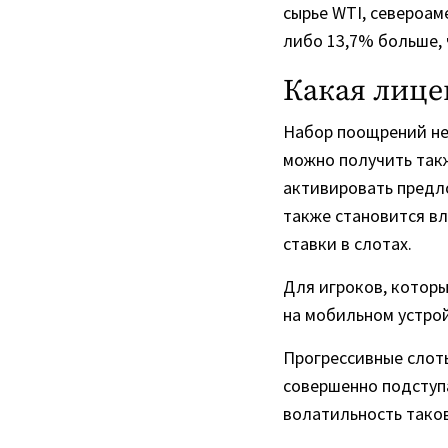
сырье WTI, североам
либо 13,7% больше, 
Какая лицен
Набор поощрений не
можно получить такж
активировать предл
также становится в
ставки в слотах.
Для игроков, которы
на мобильном устрой
Прогрессивные слот
совершенно подступ
волатильность тако