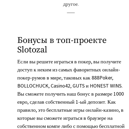
другое.
Бонусы в топ-проекте
Slotozal
Если вы решите играться в покер, вы получите
доступ к неким из самых фаворитных онлайн-
покер-румов в мире, таковых как 888Poker,
BOLLOCHUCK, Casino42, GUTS и HONEST WINS.
Вы сможете получить наш бонус в размере 1000
евро, сделав собственный 1-ый депозит. Как
правило, это бесплатные игры онлайн-казино, в
которые вы сможете играться в браузере на
собственном компе либо с помощью бесплатной