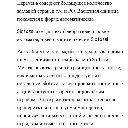
Перечень содержит большущее количество
заглавий стран, в т.ч. и РФ. Валютная единица
покажется в форме автоматически.
Slotozal дает для вас фаворитные игровые
автоматы, и вы отыщите их все в Slotozal.
Расслабьтесь и наслаждайтесь захватывающими
впечатлениями от онлайн-казино Slotozal.
Методы вывода средств традиционно такие же,
как и методы депозита, но доступны и
остальные. Slotozal также проводит постоянные
акции, доступные зарегистрированным
игрокам. Эти игры казино разрешают для вас
проверить свою фортуну и мастерство,
используя режим бесплатной игры либо личные
игры, в зависимости от того, что вы