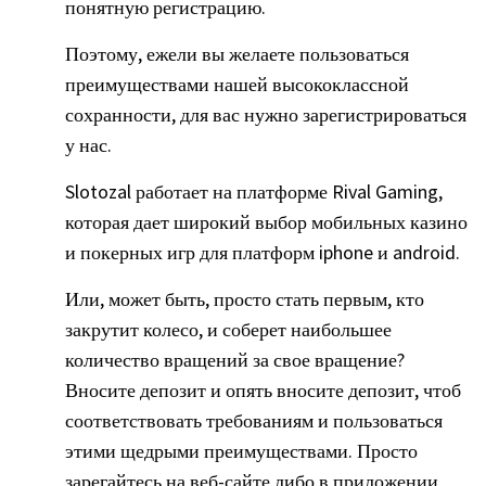
понятную регистрацию.
Поэтому, ежели вы желаете пользоваться
преимуществами нашей высококлассной
сохранности, для вас нужно зарегистрироваться
у нас.
Slotozal работает на платформе Rival Gaming,
которая дает широкий выбор мобильных казино
и покерных игр для платформ iphone и android.
Или, может быть, просто стать первым, кто
закрутит колесо, и соберет наибольшее
количество вращений за свое вращение?
Вносите депозит и опять вносите депозит, чтоб
соответствовать требованиям и пользоваться
этими щедрыми преимуществами. Просто
зарегайтесь на веб-сайте либо в приложении