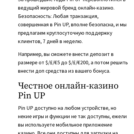
ведущий мировой бренд онлайн-казино.
Безопасность: Любая транзакция,
совершенная в Pin UP, вполне безопасна, и мы
предлагаем круглосуточную поддержку
клиентов, 7 дней в неделю.
Например, вы сможете внести депозит в
размере от $/£/€5 до $/£/€200, а потом решить
внести доп средства из вашего бонуса.
Честное онлайн-казино
Pin UP
Pin UP доступно на любом устройстве, но
некие игры и функции не так доступны, ежели
вы используете мобильное приложение
казино. Все они доступны для загрузки на