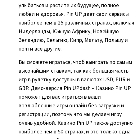
улыбаться и растите их будущее, полное
любви и здоровья. Pin UP дает свои сервисы
наиболее чем в 25 различных странах, включая
Нидерланды, Южную Африку, Новейшую
Зеландию, Бельгию, Кипр, Мальту, Польшу и
почти все другие.
Вы сможете играться, чтоб выиграть по самым
высочайшим ставкам, так как большая часть
игр в рулетку доступны в валютах USD, EUR и
GBP. Демо-версия Pin UPdash – Казино Pin UP
поможет для вас играться в ваши
возлюбленные игры онлайн без загрузки и
регистрации, поэтому что мы делаем игру
очень удобной. Казино Pin UP также доступно
наиболее чем в 50 странах, и это только одна