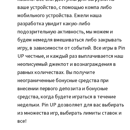
ваше устройство, с помощью компа либо
мобильного устройства. Ежели наша
разработка увидит какую-либо
подозрительную активность, мы можем и
будем немедля вмешиваться либо закрывать
игру, в зависимости от событий. Все игры в Pin
UP честные, и каждый раз выплачивается наш
неописуемый джекпот и вознаграждения в
равных количествах. Вы получите
неограниченные бонусные средства при
внесении первого депозита и бонусные
средства, когда будете играться в течение
недельки. Pin UP дозволяет для вас выбирать
из множества игр, выбирать лимиты ставок и
все!