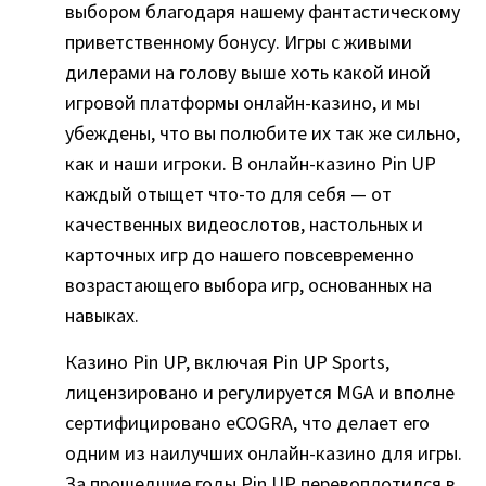
выбором благодаря нашему фантастическому
приветственному бонусу. Игры с живыми
дилерами на голову выше хоть какой иной
игровой платформы онлайн-казино, и мы
убеждены, что вы полюбите их так же сильно,
как и наши игроки. В онлайн-казино Pin UP
каждый отыщет что-то для себя — от
качественных видеослотов, настольных и
карточных игр до нашего повсевременно
возрастающего выбора игр, основанных на
навыках.
Казино Pin UP, включая Pin UP Sports,
лицензировано и регулируется MGA и вполне
сертифицировано eCOGRA, что делает его
одним из наилучших онлайн-казино для игры.
За прошедшие годы Pin UP перевоплотился в