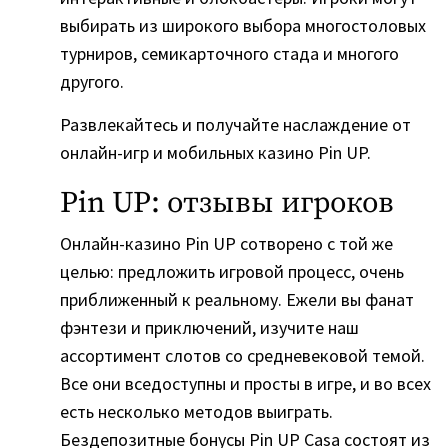
выбирать из широкого выбора многостоловых
турниров, семикарточного стада и многого
другого.
Развлекайтесь и получайте наслаждение от
онлайн-игр и мобильных казино Pin UP.
Pin UP: отзывы игроков
Онлайн-казино Pin UP сотворено с той же
целью: предложить игровой процесс, очень
приближенный к реальному. Ежели вы фанат
фэнтези и приключений, изучите наш
ассортимент слотов со средневековой темой.
Все они вседоступны и просты в игре, и во всех
есть несколько методов выиграть.
Бездепозитные бонусы Pin UP Casa состоят из