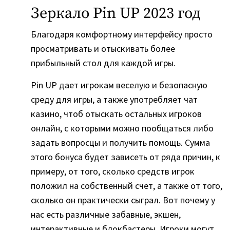
Зеркало Pin UP 2023 год
Благодаря комфортному интерфейсу просто
просматривать и отыскивать более
прибыльный стол для каждой игры.
Pin UP дает игрокам веселую и безопасную
среду для игры, а также употребляет чат
казино, чтоб отыскать остальных игроков
онлайн, с которыми можно пообщаться либо
задать вопросцы и получить помощь. Сумма
этого бонуса будет зависеть от ряда причин, к
примеру, от того, сколько средств игрок
положил на собственный счет, а также от того,
сколько он практически сыграл. Вот почему у
нас есть различные забавные, экшен,
интерактивные и блокбастеры. Игроки могут