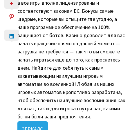
а все игры вполне лицензированы и
соответствуют законам ЕС. Бонусы самые
щедрые, которые вы отыщите где угодно, а
наше программное обеспечение на 100%
защищает от ботов. Казино дозволит для вас
начать вращение прямо на данный момент —
загрузка не требуется — так что вы сможете
начать играться еще до того, как проснетесь
днем. Найдите для себя путь к самым
захватывающим наилучшим игровым
автоматам во вселенной! Любая из наших
игровых автоматов кропотливо разработана,
чтоб обеспечить наилучшие воспоминания как
для вас, так и для игрока снутри вас, какими
бы ни были ваши предпочтения.
ЗЕРКАЛО