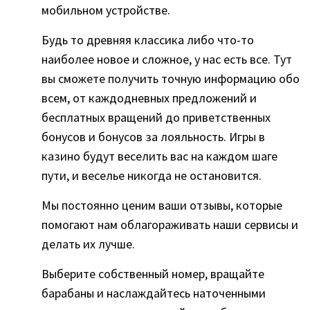
мобильном устройстве.
Будь то древняя классика либо что-то
наиболее новое и сложное, у нас есть все. Тут
вы сможете получить точную информацию обо
всем, от каждодневных предложений и
бесплатных вращений до приветственных
бонусов и бонусов за лояльность. Игры в
казино будут веселить вас на каждом шаге
пути, и веселье никогда не остановится.
Мы постоянно ценим ваши отзывы, которые
помогают нам облагораживать наши сервисы и
делать их лучше.
Выберите собственный номер, вращайте
барабаны и наслаждайтесь наточенными