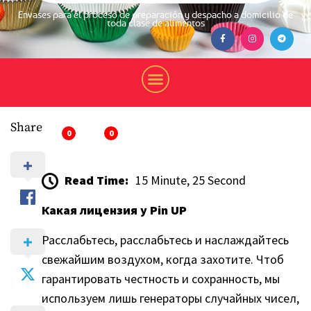
Envases para el proceso de preparación y despacho a domicilio de
toda clase de alimentos
Share
0
0
Read Time:
15 Minute, 25 Second
Какая лицензия у Pin UP
Расслабьтесь, расслабьтесь и наслаждайтесь
свежайшим воздухом, когда захотите. Чтоб
гарантировать честность и сохранность, мы
используем лишь генераторы случайных чисел,