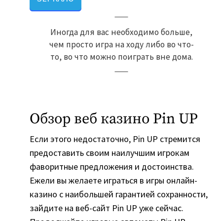
Иногда для вас необходимо больше,
чем просто игра на ходу либо во что-
то, во что можно поиграть вне дома.
Обзор веб казино Pin UP
Если этого недостаточно, Pin UP стремится
предоставить своим наилучшим игрокам
фаворитные предложения и достоинства.
Ежели вы желаете играться в игры онлайн-
казино с наибольшей гарантией сохранности,
зайдите на веб-сайт Pin UP уже сейчас.