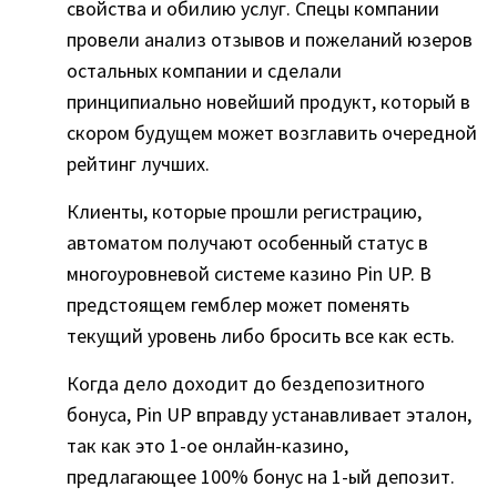
свойства и обилию услуг. Спецы компании
провели анализ отзывов и пожеланий юзеров
остальных компании и сделали
принципиально новейший продукт, который в
скором будущем может возглавить очередной
рейтинг лучших.
Клиенты, которые прошли регистрацию,
автоматом получают особенный статус в
многоуровневой системе казино Pin UP. В
предстоящем гемблер может поменять
текущий уровень либо бросить все как есть.
Когда дело доходит до бездепозитного
бонуса, Pin UP вправду устанавливает эталон,
так как это 1-ое онлайн-казино,
предлагающее 100% бонус на 1-ый депозит.