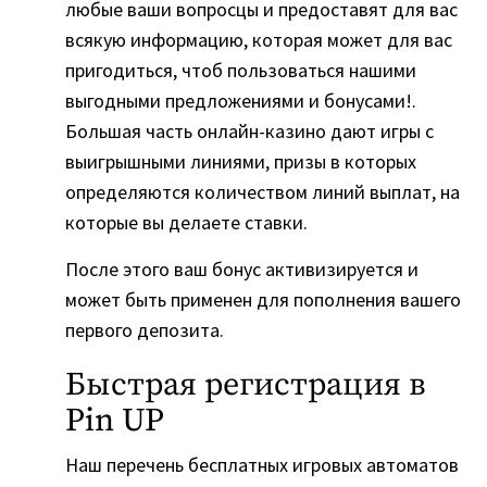
любые ваши вопросцы и предоставят для вас
всякую информацию, которая может для вас
пригодиться, чтоб пользоваться нашими
выгодными предложениями и бонусами!.
Большая часть онлайн-казино дают игры с
выигрышными линиями, призы в которых
определяются количеством линий выплат, на
которые вы делаете ставки.
После этого ваш бонус активизируется и
может быть применен для пополнения вашего
первого депозита.
Быстрая регистрация в
Pin UP
Наш перечень бесплатных игровых автоматов