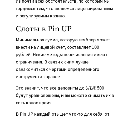
из почти всех обстоятельств, по которым мы
гордимся тем, что являемся лицензированным
и регулируемым казино.
Слоты в Pin UP
Минимальная сумма, которую гемблер может
внести на лицевой счет, составляет 100
рублей. Некие методы перечисления имеют
ограничения. В связи с сиим лучше
ознакомиться с чертами определенного
инструмента заранее.
Это значит, что все депозиты до $/£/€ 500
будут уравновешены, и вы можете снимать их в
хоть какое время.
В Pin UP каждый отыщет что-то для себя: от