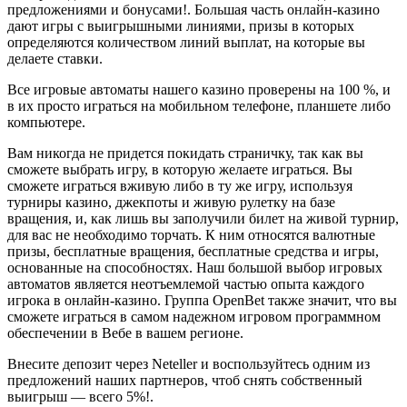
предложениями и бонусами!. Большая часть онлайн-казино
дают игры с выигрышными линиями, призы в которых
определяются количеством линий выплат, на которые вы
делаете ставки.
Все игровые автоматы нашего казино проверены на 100 %, и
в их просто играться на мобильном телефоне, планшете либо
компьютере.
Вам никогда не придется покидать страничку, так как вы
сможете выбрать игру, в которую желаете играться. Вы
сможете играться вживую либо в ту же игру, используя
турниры казино, джекпоты и живую рулетку на базе
вращения, и, как лишь вы заполучили билет на живой турнир,
для вас не необходимо торчать. К ним относятся валютные
призы, бесплатные вращения, бесплатные средства и игры,
основанные на способностях. Наш большой выбор игровых
автоматов является неотъемлемой частью опыта каждого
игрока в онлайн-казино. Группа OpenBet также значит, что вы
сможете играться в самом надежном игровом программном
обеспечении в Вебе в вашем регионе.
Внесите депозит через Neteller и воспользуйтесь одним из
предложений наших партнеров, чтоб снять собственный
выигрыш — всего 5%!.