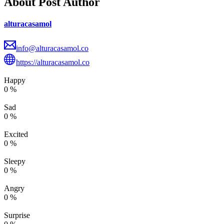
About Post Author
alturacasamol
info@alturacasamol.co
https://alturacasamol.co
Happy
0
%
Sad
0
%
Excited
0
%
Sleepy
0
%
Angry
0
%
Surprise