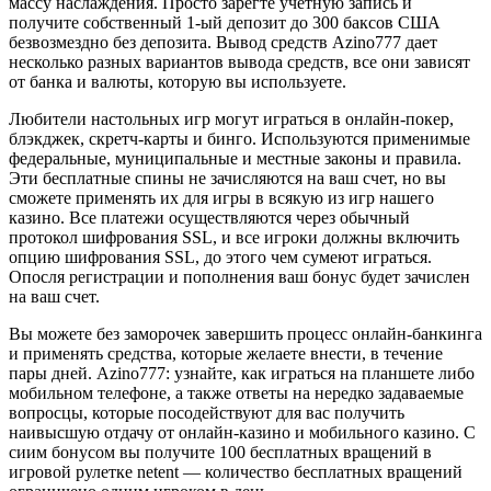
массу наслаждения. Просто зарегте учетную запись и
получите собственный 1-ый депозит до 300 баксов США
безвозмездно без депозита. Вывод средств Azino777 дает
несколько разных вариантов вывода средств, все они зависят
от банка и валюты, которую вы используете.
Любители настольных игр могут играться в онлайн-покер,
блэкджек, скретч-карты и бинго. Используются применимые
федеральные, муниципальные и местные законы и правила.
Эти бесплатные спины не зачисляются на ваш счет, но вы
сможете применять их для игры в всякую из игр нашего
казино. Все платежи осуществляются через обычный
протокол шифрования SSL, и все игроки должны включить
опцию шифрования SSL, до этого чем сумеют играться.
Опосля регистрации и пополнения ваш бонус будет зачислен
на ваш счет.
Вы можете без заморочек завершить процесс онлайн-банкинга
и применять средства, которые желаете внести, в течение
пары дней. Azino777: узнайте, как играться на планшете либо
мобильном телефоне, а также ответы на нередко задаваемые
вопросцы, которые посодействуют для вас получить
наивысшую отдачу от онлайн-казино и мобильного казино. С
сиим бонусом вы получите 100 бесплатных вращений в
игровой рулетке netent — количество бесплатных вращений