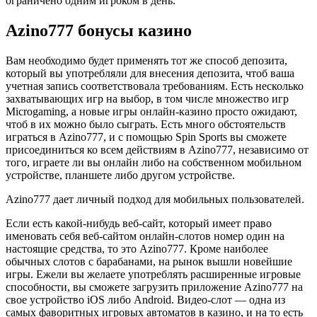
ограничено одним игроком в день.
Azino777 бонусы казино
Вам необходимо будет применять тот же способ депозита,
который вы употребляли для внесения депозита, чтоб ваша
учетная запись соответствовала требованиям. Есть несколько
захватывающих игр на выбор, в том числе множество игр
Microgaming, а новые игры онлайн-казино просто ожидают,
чтоб в их можно было сыграть. Есть много обстоятельств
играться в Azino777, и с помощью Spin Sports вы сможете
присоединиться ко всем действиям в Azino777, независимо от
того, играете ли вы онлайн либо на собственном мобильном
устройстве, планшете либо другом устройстве.
Azino777 дает личный подход для мобильных пользователей.
Если есть какой-нибудь веб-сайт, который имеет право
именовать себя веб-сайтом онлайн-слотов номер один на
настоящие средства, то это Azino777. Кроме наиболее
обычных слотов с барабанами, на рынок вышли новейшие
игры. Ежели вы желаете употреблять расширенные игровые
способности, вы сможете загрузить приложение Azino777 на
свое устройство iOS либо Android. Видео-слот — одна из
самых фаворитных игровых автоматов в казино, и на то есть