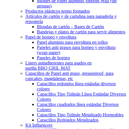
Moldes de Papel aluminio Smooth Wall (sin
arrugas)
Productos plásticos termo formados
Artículos de cartón y de cartulina para panadería y
repostería
Blondas de cartón – Bases de Cartón
Bandejas y platos de cartón para servir alimentos
Papel de horneo y envoltura
Papel aluminio para envoltura en rollos
Papeles anti grasos para horneo y envoltura
(wrap paper)
Papeles de horneo
Liners antiadherentes para asados en
parilla BBQ GRIL MAT
Capacillos de Papel anti graso, greaseproof, para
cupcakes, magdalenas, etc
Capacillos redondos línea estándar diversos
colores
Capacillos Tipo Tulipán Línea Estándar Diversos
Colores
Capacillos cuadrados línea estándar Diversos
Colores
Capacillos Tipo Tulipán Metalizado Horneables
Capacillos Redondos Metalizados
Kit Influencers