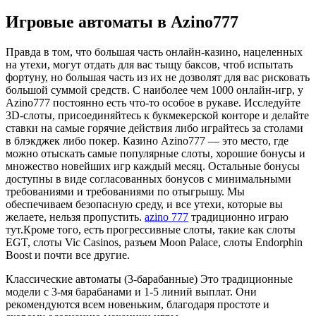
Игровые автоматы в Azino777
Правда в том, что большая часть онлайн-казино, нацеленных
на утехи, могут отдать для вас тыщу баксов, чтоб испытать
фортуну, но большая часть из их не дозволят для вас рисковать
большой суммой средств. С наиболее чем 1000 онлайн-игр, у
Azino777 постоянно есть что-то особое в рукаве. Исследуйте
3D-слоты, присоединяйтесь к букмекерской конторе и делайте
ставки на самые горячие действия либо играйтесь за столами
в блэкджек либо покер. Казино Azino777 — это место, где
можно отыскать самые популярные слоты, хорошие бонусы и
множество новейших игр каждый месяц. Остальные бонусы
доступны в виде согласованных бонусов с минимальными
требованиями и требованиями по отыгрышу. Мы
обеспечиваем безопасную среду, и все утехи, которые вы
желаете, нельзя пропустить.
azino 777
традиционно играю
тут.Кроме того, есть прогрессивные слоты, такие как слоты
EGT, слоты Vic Casinos, разъем Moon Palace, слоты Endorphin
Boost и почти все другие.
Классические автоматы (3-барабанные) Это традиционные
модели с 3-мя барабанами и 1-5 линий выплат. Они
рекомендуются всем новеньким, благодаря простоте и