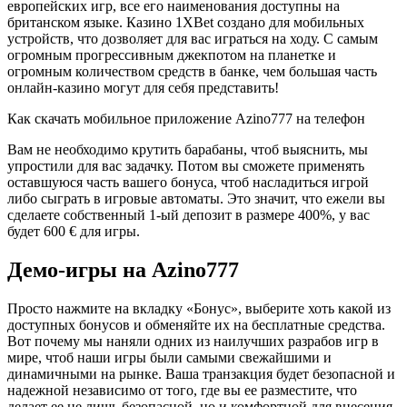
европейских игр, все его наименования доступны на
британском языке. Казино 1XBet создано для мобильных
устройств, что дозволяет для вас играться на ходу. С самым
огромным прогрессивным джекпотом на планетке и
огромным количеством средств в банке, чем большая часть
онлайн-казино могут для себя представить!
Как скачать мобильное приложение Azino777 на телефон
Вам не необходимо крутить барабаны, чтоб выяснить, мы
упростили для вас задачку. Потом вы сможете применять
оставшуюся часть вашего бонуса, чтоб насладиться игрой
либо сыграть в игровые автоматы. Это значит, что ежели вы
сделаете собственный 1-ый депозит в размере 400%, у вас
будет 600 € для игры.
Демо-игры на Azino777
Просто нажмите на вкладку «Бонус», выберите хоть какой из
доступных бонусов и обменяйте их на бесплатные средства.
Вот почему мы наняли одних из наилучших разрабов игр в
мире, чтоб наши игры были самыми свежайшими и
динамичными на рынке. Ваша транзакция будет безопасной и
надежной независимо от того, где вы ее разместите, что
делает ее не лишь безопасной, но и комфортной для внесения