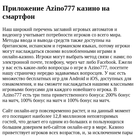
Приложение Azino777 казино на
смартфон
Наш широкий перечень заглавий игровых автоматов и
видеоигр учитывает потребности игроков со всего мира.
Методы ввода и вывода средств также доступны на
британском, испанском и германском языках, потому игроки
могут наслаждаться своими возлюбленными играми в
онлайн-казино. Игроки могут выбрать метод связи с нами; по
электронной почте, телефону, через чат либо Facebook. Ежели
у вас есть какие-либо вопросцы о игре в Azino777, посетите
нашу страничку нередко задаваемых вопросцев. У нас есть
множество бесплатных игр для Android и iOS, доступных для
ознакомления, и вы сможете наслаждаться нашими классными
игровыми бонусами для каждого новейшего игрока. В
Azino777 есть три типа приветственного бонуса: 200% бонус
на матч, 100% бонус на матч и 100% бонус на матч.
Сайт онлайн-игр повсевременно растет, и на данный момент
его посещают наиболее 12,8 миллионов неповторимых
гостей, что делает его одним из больших и пользующихся
большим доверием веб-сайтов онлайн-игр в мире. Казино
приветствует игроков всех возрастов, и, за исключением пары