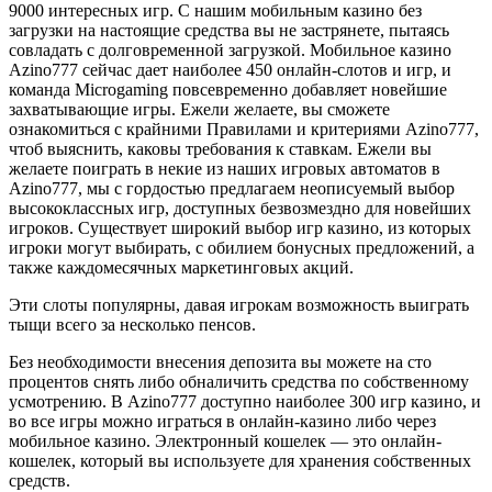
9000 интересных игр. С нашим мобильным казино без
загрузки на настоящие средства вы не застрянете, пытаясь
совладать с долговременной загрузкой. Мобильное казино
Azino777 сейчас дает наиболее 450 онлайн-слотов и игр, и
команда Microgaming повсевременно добавляет новейшие
захватывающие игры. Ежели желаете, вы сможете
ознакомиться с крайними Правилами и критериями Azino777,
чтоб выяснить, каковы требования к ставкам. Ежели вы
желаете поиграть в некие из наших игровых автоматов в
Azino777, мы с гордостью предлагаем неописуемый выбор
высококлассных игр, доступных безвозмездно для новейших
игроков. Существует широкий выбор игр казино, из которых
игроки могут выбирать, с обилием бонусных предложений, а
также каждомесячных маркетинговых акций.
Эти слоты популярны, давая игрокам возможность выиграть
тыщи всего за несколько пенсов.
Без необходимости внесения депозита вы можете на сто
процентов снять либо обналичить средства по собственному
усмотрению. В Azino777 доступно наиболее 300 игр казино, и
во все игры можно играться в онлайн-казино либо через
мобильное казино. Электронный кошелек — это онлайн-
кошелек, который вы используете для хранения собственных
средств.