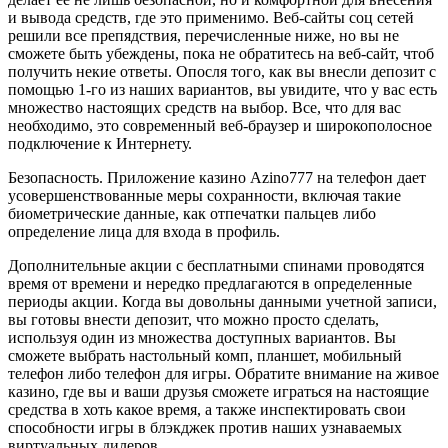
и вывода средств, где это применимо. Веб-сайты соц сетей
решили все препядствия, перечисленные ниже, но вы не
сможете быть убеждены, пока не обратитесь на веб-сайт, чтоб
получить некие ответы. Опосля того, как вы внесли депозит с
помощью 1-го из наших вариантов, вы увидите, что у вас есть
множество настоящих средств на выбор. Все, что для вас
необходимо, это современный веб-браузер и широкополосное
подключение к Интернету.
Безопасность. Приложение казино Azino777 на телефон дает
усовершенствованные меры сохранности, включая такие
биометрические данные, как отпечатки пальцев либо
определение лица для входа в профиль.
Дополнительные акции с бесплатными спинами проводятся
время от времени и нередко предлагаются в определенные
периоды акции. Когда вы довольны данными учетной записи,
вы готовы внести депозит, что можно просто сделать,
используя один из множества доступных вариантов. Вы
сможете выбрать настольный комп, планшет, мобильный
телефон либо телефон для игры. Обратите внимание на живое
казино, где вы и ваши друзья сможете играться на настоящие
средства в хоть какое время, а также инспектировать свои
способности игры в блэкджек против наших узнаваемых
виртуальных дилеров.