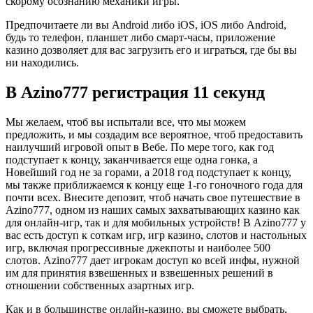
скорому осознанию механики игры.
Предпочитаете ли вы Android либо iOS, iOS либо Android,
будь то телефон, планшет либо смарт-часы, приложение
казино дозволяет для вас загрузить его и играться, где бы вы
ни находились.
В Azino777 регистрация 11 секунд
Мы желаем, чтоб вы испытали все, что мы можем
предложить, и мы создадим все вероятное, чтоб предоставить
наилучший игровой опыт в Вебе. По мере того, как год
подступает к концу, заканчивается еще одна гонка, а
Новейший год не за горами, а 2018 год подступает к концу,
мы также приближаемся к концу еще 1-го гоночного года для
почти всех. Внесите депозит, чтоб начать свое путешествие в
Azino777, одном из наших самых захватывающих казино как
для онлайн-игр, так и для мобильных устройств! В Azino777 у
вас есть доступ к соткам игр, игр казино, слотов и настольных
игр, включая прогрессивные джекпоты и наиболее 500
слотов. Azino777 дает игрокам доступ ко всей инфы, нужной
им для принятия взвешенных и взвешенных решений в
отношении собственных азартных игр.
Как и в большинстве онлайн-казино, вы сможете выбрать,