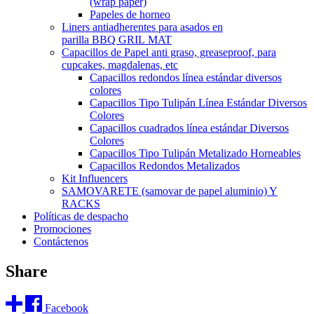
(wrap paper)
Papeles de horneo
Liners antiadherentes para asados en
parilla BBQ GRIL MAT
Capacillos de Papel anti graso, greaseproof, para
cupcakes, magdalenas, etc
Capacillos redondos línea estándar diversos
colores
Capacillos Tipo Tulipán Línea Estándar Diversos
Colores
Capacillos cuadrados línea estándar Diversos
Colores
Capacillos Tipo Tulipán Metalizado Horneables
Capacillos Redondos Metalizados
Kit Influencers
SAMOVARETE (samovar de papel aluminio) Y
RACKS
Políticas de despacho
Promociones
Contáctenos
Share
Facebook