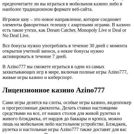
предпочитаете ли вы играться в мобильном казино либо в
наиболее традиционном формате веб-сайта.
Игровое шоу – это новое направление, которое соединяет
элементы фаворитных телешоу с азартными играми. В казино
есть такие утехи, как Dream Catcher, Monopoly Live и Deal or
No Deal Live.
Все бонусы нужно употреблять в течение 30 дней с момента
открытия учетной записи, а некие бонусы нужно
активировать в течение 7 дней.
В Azino777 вы сможете играться в одни из самых
захватывающих игр в мире, включая полные игры Azino777,
живые игры казино и киберспорт.
Лицензионное казино Azino777
Сами игры делятся на слоты, особые игры казино, видеопокер
и прогрессивные джекпоты. Делать ставки настоящими
средствами на все, от наших столов для живой рулетки и
живого блэкджека, от нардов до баккары и крэпса, можно
лишь на мобильном либо настольном устройстве. Блэкджек,
рулетка и настольные игры Azino777 также доставят для вас