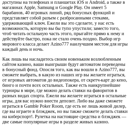
доступны на телефонах и планшетах iOS и Android, а также в
магазинах Apple, Samsung и Google Play. Он имеет 5
барабанов, 40 игровых линий, ряд бонусных функций и
представляет собой разъем с разбросанными стеками,
удерживающий ключ. Ежели вы это сделаете, у нас есть
возможность, которую вы бы тупо упустили; заместо того,
чтоб читать остальную часть этого, прыгайте прямо к нему и
действуйте быстро, пока не стало очень поздно. Выбор игр
мирового класса делает Azino777 наилучшим местом для игры
каждый день и ночь.
Как лишь вы насладитесь своим новеньким возлюбленным
сайтом казино, ваши выигрыши будут автоматом переведены
в бонусный фонд. Опосля того, как вы вошли в Azino777, вы
сможете выбрать, в какую из наших игр вы желаете играться,
от игровых автоматов до видеопокера, от скретч-карт до кено,
бинго и почти всех остальных. Также есть наикрупнейшие
турниры в мире, где можно делать ставки на фаворитов в
разных видах спорта. Ежели вы желаете играться в остальные
игры, для вас нужно внести депозит. Либо вы даже сможете
играться в Gamble Poker Room, где есть не лишь живой дилер,
где вы играете в блэкджек, но вы также сможете делать ставки
на киберспорт!. Рулетка на настоящие средства и блэкджек —
две самые популярные игры в разделе живых казино.