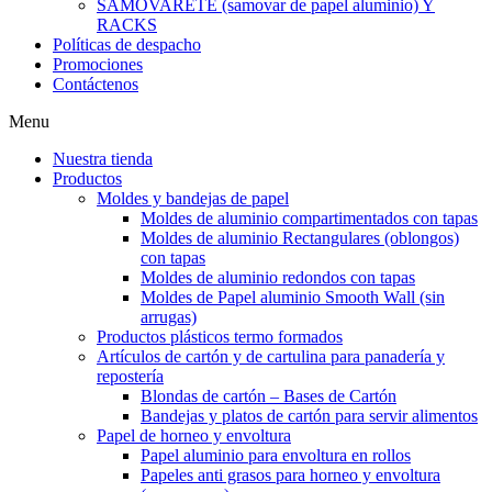
SAMOVARETE (samovar de papel aluminio) Y
RACKS
Políticas de despacho
Promociones
Contáctenos
Menu
Nuestra tienda
Productos
Moldes y bandejas de papel
Moldes de aluminio compartimentados con tapas
Moldes de aluminio Rectangulares (oblongos)
con tapas
Moldes de aluminio redondos con tapas
Moldes de Papel aluminio Smooth Wall (sin
arrugas)
Productos plásticos termo formados
Artículos de cartón y de cartulina para panadería y
repostería
Blondas de cartón – Bases de Cartón
Bandejas y platos de cartón para servir alimentos
Papel de horneo y envoltura
Papel aluminio para envoltura en rollos
Papeles anti grasos para horneo y envoltura