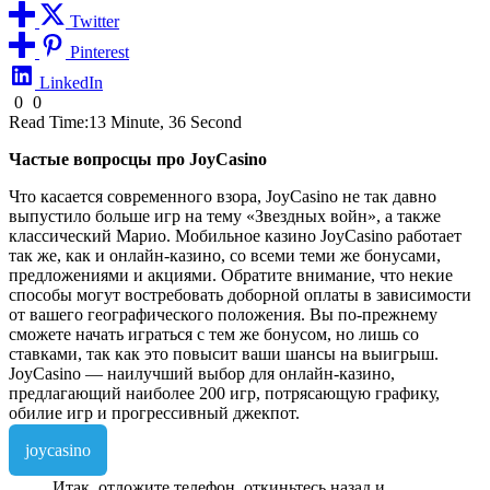
Twitter
Pinterest
LinkedIn
0
0
Read Time:
13 Minute, 36 Second
Частые вопросцы про JoyCasino
Что касается современного взора, JoyCasino не так давно
выпустило больше игр на тему «Звездных войн», а также
классический Марио. Мобильное казино JoyCasino работает
так же, как и онлайн-казино, со всеми теми же бонусами,
предложениями и акциями. Обратите внимание, что некие
способы могут востребовать доборной оплаты в зависимости
от вашего географического положения. Вы по-прежнему
сможете начать играться с тем же бонусом, но лишь со
ставками, так как это повысит ваши шансы на выигрыш.
JoyCasino — наилучший выбор для онлайн-казино,
предлагающий наиболее 200 игр, потрясающую графику,
обилие игр и прогрессивный джекпот.
joycasino
Итак, отложите телефон, откиньтесь назад и