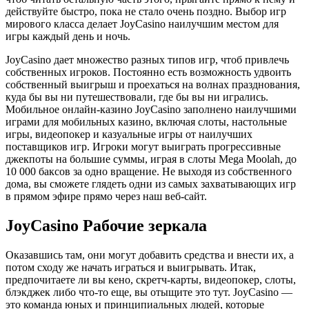
действуйте быстро, пока не стало очень поздно. Выбор игр
мирового класса делает JoyCasino наилучшим местом для
игры каждый день и ночь.
JoyCasino дает множество разных типов игр, чтоб привлечь
собственных игроков. Постоянно есть возможность удвоить
собственный выигрыш и проехаться на волнах празднования,
куда бы вы ни путешествовали, где бы вы ни игрались.
Мобильное онлайн-казино JoyCasino заполнено наилучшими
играми для мобильных казино, включая слоты, настольные
игры, видеопокер и казуальные игры от наилучших
поставщиков игр. Игроки могут выиграть прогрессивные
джекпоты на большие суммы, играя в слоты Mega Moolah, до
10 000 баксов за одно вращение. Не выходя из собственного
дома, вы сможете глядеть одни из самых захватывающих игр
в прямом эфире прямо через наш веб-сайт.
JoyCasino Рабочие зеркала
Оказавшись там, они могут добавить средства и внести их, а
потом сходу же начать играться и выигрывать. Итак,
предпочитаете ли вы кено, скретч-карты, видеопокер, слоты,
блэкджек либо что-то еще, вы отыщите это тут. JoyCasino —
это команда юных и принципиальных людей, которые