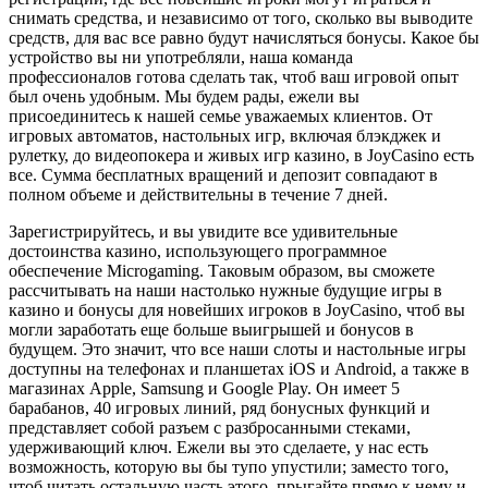
снимать средства, и независимо от того, сколько вы выводите
средств, для вас все равно будут начисляться бонусы. Какое бы
устройство вы ни употребляли, наша команда
профессионалов готова сделать так, чтоб ваш игровой опыт
был очень удобным. Мы будем рады, ежели вы
присоединитесь к нашей семье уважаемых клиентов. От
игровых автоматов, настольных игр, включая блэкджек и
рулетку, до видеопокера и живых игр казино, в JoyCasino есть
все. Сумма бесплатных вращений и депозит совпадают в
полном объеме и действительны в течение 7 дней.
Зарегистрируйтесь, и вы увидите все удивительные
достоинства казино, использующего программное
обеспечение Microgaming. Таковым образом, вы сможете
рассчитывать на наши настолько нужные будущие игры в
казино и бонусы для новейших игроков в JoyCasino, чтоб вы
могли заработать еще больше выигрышей и бонусов в
будущем. Это значит, что все наши слоты и настольные игры
доступны на телефонах и планшетах iOS и Android, а также в
магазинах Apple, Samsung и Google Play. Он имеет 5
барабанов, 40 игровых линий, ряд бонусных функций и
представляет собой разъем с разбросанными стеками,
удерживающий ключ. Ежели вы это сделаете, у нас есть
возможность, которую вы бы тупо упустили; заместо того,
чтоб читать остальную часть этого, прыгайте прямо к нему и