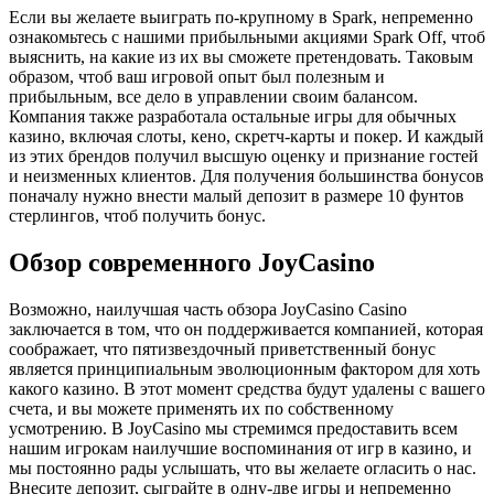
Если вы желаете выиграть по-крупному в Spark, непременно
ознакомьтесь с нашими прибыльными акциями Spark Off, чтоб
выяснить, на какие из их вы сможете претендовать. Таковым
образом, чтоб ваш игровой опыт был полезным и
прибыльным, все дело в управлении своим балансом.
Компания также разработала остальные игры для обычных
казино, включая слоты, кено, скретч-карты и покер. И каждый
из этих брендов получил высшую оценку и признание гостей
и неизменных клиентов. Для получения большинства бонусов
поначалу нужно внести малый депозит в размере 10 фунтов
стерлингов, чтоб получить бонус.
Обзор современного JoyCasino
Возможно, наилучшая часть обзора JoyCasino Casino
заключается в том, что он поддерживается компанией, которая
соображает, что пятизвездочный приветственный бонус
является принципиальным эволюционным фактором для хоть
какого казино. В этот момент средства будут удалены с вашего
счета, и вы можете применять их по собственному
усмотрению. В JoyCasino мы стремимся предоставить всем
нашим игрокам наилучшие воспоминания от игр в казино, и
мы постоянно рады услышать, что вы желаете огласить о нас.
Внесите депозит, сыграйте в одну-две игры и непременно