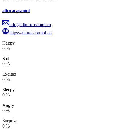
alturacasamol
info@alturacasamol.co
https://alturacasamol.co
Happy
0
%
Sad
0
%
Excited
0
%
Sleepy
0
%
Angry
0
%
Surprise
0
%