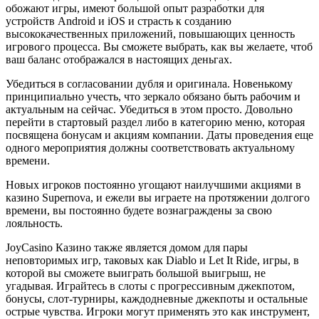
обожают игры, имеют большой опыт разработки для
устройств Android и iOS и страсть к созданию
высококачественных приложений, повышающих ценность
игрового процесса. Вы сможете выбрать, как вы желаете, чтоб
ваш баланс отображался в настоящих деньгах.
Убедиться в согласовании дубля и оригинала. Новенькому
принципиально учесть, что зеркало обязано быть рабочим и
актуальным на сейчас. Убедиться в этом просто. Довольно
перейти в стартовый раздел либо в категорию меню, которая
посвящена бонусам и акциям компании. Даты проведения еще
одного мероприятия должны соответствовать актуальному
времени.
Новых игроков постоянно угощают наилучшими акциями в
казино Supernova, и ежели вы играете на протяжении долгого
времени, вы постоянно будете вознаграждены за свою
лояльность.
JoyCasino Казино также является домом для пары
неповторимых игр, таковых как Diablo и Let It Ride, игры, в
которой вы сможете выиграть большой выигрыш, не
угадывая. Играйтесь в слоты с прогрессивным джекпотом,
бонусы, слот-турниры, каждодневные джекпоты и остальные
острые чувства. Игроки могут применять это как инструмент,