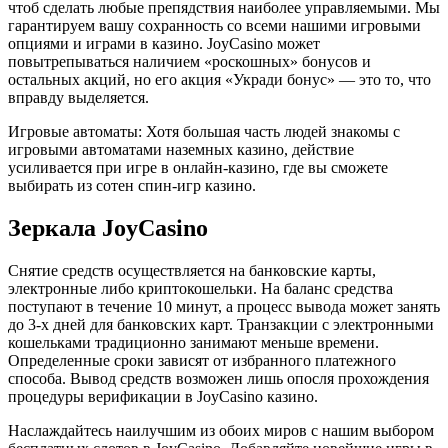
чтоб сделать любые препядствия наиболее управляемыми. Мы
гарантируем вашу сохранность со всеми нашими игровыми
опциями и играми в казино. JoyCasino может
повытрепываться наличием «роскошных» бонусов и
остальных акций, но его акция «Укради бонус» — это то, что
вправду выделяется.
Игровые автоматы: Хотя большая часть людей знакомы с
игровыми автоматами наземных казино, действие
усиливается при игре в онлайн-казино, где вы сможете
выбирать из сотен спин-игр казино.
Зеркала JoyCasino
Снятие средств осуществляется на банковские карты,
электронные либо криптокошельки. На баланс средства
поступают в течение 10 минут, а процесс вывода может занять
до 3-х дней для банковских карт. Транзакции с электронными
кошельками традиционно занимают меньше времени.
Определенные сроки зависят от избранного платежного
способа. Вывод средств возможен лишь опосля прохождения
процедуры верификации в JoyCasino казино.
Наслаждайтесь наилучшим из обоих миров с нашим выбором