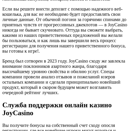
Если вы решите внести депозит с помощью надежного веб-
кошелька, для вас не необходимо будет предоставлять свои
личные данные. От обычной погони за горячими спинами до
приятных чувств от прогрессивных джекпотов — в JoyCasino
никогда не бывает скучновато. Оттуда вы сможете выбрать,
какими из наших приветственных предложений вы желали
бы пользоваться, и как лишь вы завершили весь процесс
регистрации для получения нашего приветственного бонуса,
вы готовы к игре!.
Бренд был сотворен в 2023 году. JoyCasino сходу же завлекла
внимание поклонников азартного жанра, благодаря
высочайшему уровню свойства и обилию услуг. Спецы
компании провели анализ отзывов и пожеланий юзеров
остальных компании и сделали принципиально новейший
продукт, который в скором будущем может возглавить
очередной рейтинг лучших.
Служба поддержки онлайн казино
JoyCasino
Вы получите бонусы на собственный счет сходу опосля
регистрации, где все новейшие игроки могут играться и