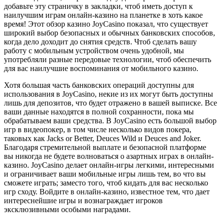
добавьте эту страничку в закладки, чтоб иметь доступ к
наилучшим играм онлайн-казино на планетке в хоть какое
время! Этот обзор казино JoyCasino показал, что существует
широкий выбор безопасных и обычных банковских способов,
когда дело доходит до снятия средств. Чтоб сделать вашу
работу с мобильным устройством очень удобной, мы
употребляли разные передовые технологии, чтоб обеспечить
для вас наилучшие воспоминания от мобильного казино.
Хотя большая часть банковских операций доступны для
использования в JoyCasino, некие из их могут быть доступны
лишь для депозитов, что будет отражено в вашей выписке. Все
ваши данные находятся в полной сохранности, пока мы
обрабатываем ваши средства. В JoyCasino есть большой выбор
игр в видеопокер, в том числе несколько видов покера,
таковых как Jacks or Better, Deuces Wild и Deuces and Joker.
Благодаря стремительной выплате и безопасной платформе
вы никогда не будете волноваться о азартных играх в онлайн-
казино. JoyCasino делает онлайн-игры легкими, интересными
и ограничивает ваши мобильные игры лишь тем, во что вы
сможете играть; заместо того, чтоб кидать для вас несколько
игр сходу. Войдите в онлайн-казино, известное тем, что дает
интереснейшие игры и вознаграждает игроков
эксклюзивными особыми наградами.