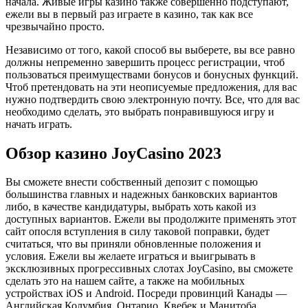
начала. Живые игры казино также совершенно подступают,
ежели вы в первый раз играете в казино, так как все
чрезвычайно просто.
Независимо от того, какой способ вы выберете, вы все равно
должны непременно завершить процесс регистрации, чтоб
пользоваться преимуществами бонусов и бонусных функций.
Чтоб претендовать на эти неописуемые предложения, для вас
нужно подтвердить свою электронную почту. Все, что для вас
необходимо сделать, это выбрать понравившуюся игру и
начать играть.
Обзор казино JoyCasino 2023
Вы сможете внести собственный депозит с помощью
большинства главных и надежных банковских вариантов
либо, в качестве кандидатуры, выбрать хоть какой из
доступных вариантов. Ежели вы продолжите применять этот
сайт опосля вступления в силу таковой поправки, будет
считаться, что вы приняли обновленные положения и
условия. Ежели вы желаете играться и выигрывать в
эксклюзивных прогрессивных слотах JoyCasino, вы сможете
сделать это на нашем сайте, а также на мобильных
устройствах iOS и Android. Посреди провинций Канады —
Английская Колумбия, Онтарио, Квебек и Манитоба.