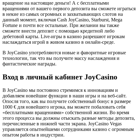
вращение на настоящие деньги! А с бесплатными
вращениями от вашего первого депозита вы сможете играться
в некие из самых огромных и захватывающих слотов на
данный момент, включая Cash JoyCasino, Starburst, Mega
Fortune и почти все остальные. При желании вы также
сможете внести депозит с помощью кредитной либо
дебетовой карты. Live-игры в казино разрешают игрокам
наслаждаться игрой в живом казино в онлайн-среде.
В JoyCasino употребляются новые и фаворитные игровые
технологии, так что вы получите массу наслаждения и
фантастические награды.
Вход в личный кабинет JoyCasino
В JoyCasino мы постоянно стремимся к инновациям и
добавляем новейшие функции в наши игры и на веб-сайт.
Опосля того, как вы получите собственный бонус в размере
1000 € для новейшего игрока, вы можете побаловать себя
«бесплатными вращениями» собственной жизни. Во время
этого процесса вы должны отыскать разные методы депозита,
перечисленные в нижней части экрана. JoyCasino Vegas
управляется опытнейшеми сотрудниками казино с огромным
опытом работы в индустрии.