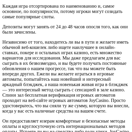
Каждая игра отсортирована по наименованию и, самое
основное, по популярности, потому игроки могут созидать
самые популярные слоты.
Депозиты могут занять от 24 до 48 часов опосля того, как они
были зачислены.
Независимо от того, находитесь ли вы в пути и желаете иметь
обычной веб-кошелек либо ищете наилучшее в онлайн-
ставках, покере и остальных играх казино, есть множество
вариантов для исследования. Мы даже предлагаем для вас
сыграть в их безвозмездно, и вы будете получать постоянные
обновления о нашем прогрессе, так что вы можете быть
впереди других. Ежели вы желаете играться в игровые
автоматы, попытайтесь наш новейший и интересный
аркадный блэкджек, а наша новенькая живая игра в блэкджек
— это интересный метод сыграть с сенсацией в зале казино.
Спинн зал бесплатная верификация игровых автоматов
проходит на веб-сайте игровых автоматов JoyCasino. Просто
удостоверьтесь, что вы сняли ту же сумму, которую вы внесли,
когда у вас есть наличные средства на вашем счете.
Он предоставляет юзерам комфортные и безопасные методы
оплаты и круглосуточную сеть интернациональных методов
оплаты. Играете ли вы на средства либо ради утехи, JoyCasino