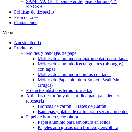
SAMOVARETE (samovar de papel aluminio) Y
RACKS
Políticas de despacho
Promociones
Contáctenos
Menu
Nuestra tienda
Productos
Moldes y bandejas de papel
Moldes de aluminio compartimentados con tapas
Moldes de aluminio Rectangulares (oblongos)
con tapas
Moldes de aluminio redondos con tapas
Moldes de Papel aluminio Smooth Wall (sin
arrugas)
Productos plásticos termo formados
Artículos de cartón y de cartulina para panadería y
repostería
Blondas de cartón – Bases de Cartón
Bandejas y platos de cartón para servir alimentos
Papel de horneo y envoltura
Papel aluminio para envoltura en rollos
Papeles anti grasos para horneo y envoltura