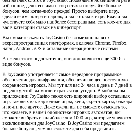
бесплатных слотов в JoyCasino. Добавляйте новейшие игры в
избранное, делитесь ими в соц сетях и получайте больше
бонусов, чем когда-либо прежде! Просто выберите игру,
сделайте имя юзера и пароль, и вы готовы к игре. Ежели вы
чувствуете себя мало наиболее бесстрашным, есть кое-что для
вас в категории ставок на киберспорт.
Вы сможете скачать JoyCasino безвозмездно на всех
всераспространенных платформах, включая Chrome, Firefox,
Safari, Android, iOS и остальные операционные системы.
А ежели этого недостаточно, они дополняются еще 300 € в
виде бонусов.
В JoyCasino употребляется самое передовое программное
обеспечение для шифрования, обеспечивающее постоянную
сохранность игроков. Мы тут для вас 24 часа в день и 7 дней в
недельку, чтоб вы могли играться где угодно. В мобильном
приложении JoyCasino также есть широкий выбор остальных
игр, таковых как карточные игры, кено, скретч-карты, баккара
и почти все другое. Даже ежели вы не сможете отыскать то,
что желаете, в нашей библиотеке игровых автоматов, вы
сможете выбрать из наиболее чем 1000 игр, которые являются
эксклюзивными для JoyCasino. В JoyCasino мы предлагаем
больше бонусов, чем вы сможете для себя представить.