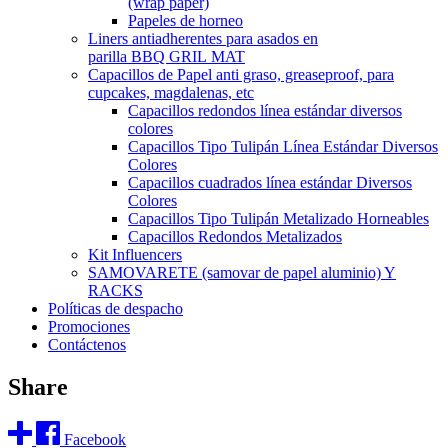
(wrap paper)
Papeles de horneo
Liners antiadherentes para asados en
parilla BBQ GRIL MAT
Capacillos de Papel anti graso, greaseproof, para
cupcakes, magdalenas, etc
Capacillos redondos línea estándar diversos
colores
Capacillos Tipo Tulipán Línea Estándar Diversos
Colores
Capacillos cuadrados línea estándar Diversos
Colores
Capacillos Tipo Tulipán Metalizado Horneables
Capacillos Redondos Metalizados
Kit Influencers
SAMOVARETE (samovar de papel aluminio) Y
RACKS
Políticas de despacho
Promociones
Contáctenos
Share
Facebook