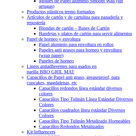
Moldes de Papel aluminio Smooth Wall (sin
arrugas)
Productos plásticos termo formados
Artículos de cartón y de cartulina para panadería y
repostería
Blondas de cartón – Bases de Cartón
Bandejas y platos de cartón para servir alimentos
Papel de horneo y envoltura
Papel aluminio para envoltura en rollos
Papeles anti grasos para horneo y envoltura
(wrap paper)
Papeles de horneo
Liners antiadherentes para asados en
parilla BBQ GRIL MAT
Capacillos de Papel anti graso, greaseproof, para
cupcakes, magdalenas, etc
Capacillos redondos línea estándar diversos
colores
Capacillos Tipo Tulipán Línea Estándar Diversos
Colores
Capacillos cuadrados línea estándar Diversos
Colores
Capacillos Tipo Tulipán Metalizado Horneables
Capacillos Redondos Metalizados
Kit Influencers