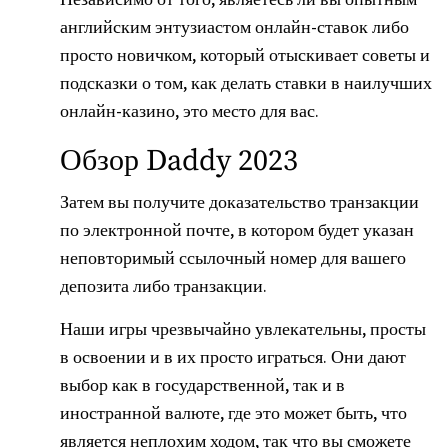
английским энтузиастом онлайн-ставок либо
просто новичком, который отыскивает советы и
подсказки о том, как делать ставки в наилучших
онлайн-казино, это место для вас.
Обзор Daddy 2023
Затем вы получите доказательство транзакции
по электронной почте, в котором будет указан
неповторимый ссылочный номер для вашего
депозита либо транзакции.
Наши игры чрезвычайно увлекательны, просты
в освоении и в их просто играться. Они дают
выбор как в государственной, так и в
иностранной валюте, где это может быть, что
является неплохим ходом, так что вы сможете