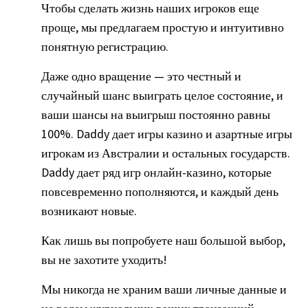
Чтобы сделать жизнь наших игроков еще
проще, мы предлагаем простую и интуитивно
понятную регистрацию.
Даже одно вращение — это честный и
случайный шанс выиграть целое состояние, и
ваши шансы на выигрыш постоянно равны
100%. Daddy дает игры казино и азартные игры
игрокам из Австралии и остальных государств.
Daddy дает ряд игр онлайн-казино, которые
повсевременно пополняются, и каждый день
возникают новые.
Как лишь вы попробуете наш большой выбор,
вы не захотите уходить!
Мы никогда не храним ваши личные данные и