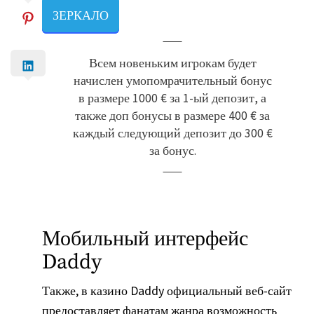
ЗЕРКАЛО
Всем новеньким игрокам будет
начислен умопомрачительный бонус
в размере 1000 € за 1-ый депозит, а
также доп бонусы в размере 400 € за
каждый следующий депозит до 300 €
за бонус.
Мобильный интерфейс
Daddy
Также, в казино Daddy официальный веб-сайт
предоставляет фанатам жанра возможность