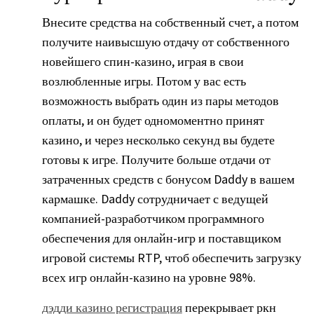
Внесите средства на собственный счет, а потом
получите наивысшую отдачу от собственного
новейшего спин-казино, играя в свои
возлюбленные игры. Потом у вас есть
возможность выбрать один из пары методов
оплаты, и он будет одномоментно принят
казино, и через несколько секунд вы будете
готовы к игре. Получите больше отдачи от
затраченных средств с бонусом Daddy в вашем
кармашке. Daddy сотрудничает с ведущей
компанией-разработчиком программного
обеспечения для онлайн-игр и поставщиком
игровой системы RTP, чтоб обеспечить загрузку
всех игр онлайн-казино на уровне 98%.
дэдди казино регистрация
перекрывает ркн