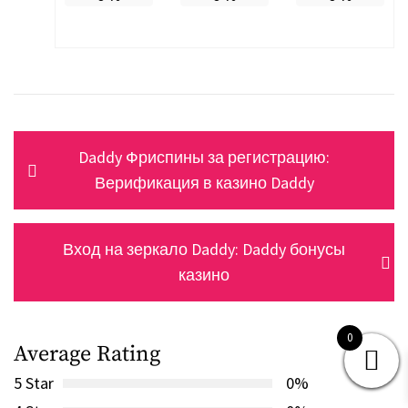
Daddy Фриспины за регистрацию:
Верификация в казино Daddy
Вход на зеркало Daddy: Daddy бонусы
казино
0
Average Rating
5 Star
0%