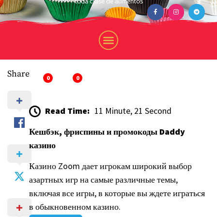
toda clase de alimentos
Share
0
0
Read Time:
11 Minute, 21 Second
Кешбэк, фриспины и промокоды Daddy
казино
Казино Zoom дает игрокам широкий выбор
азартных игр на самые различные темы,
включая все игры, в которые вы ждете играться
в обыкновенном казино.