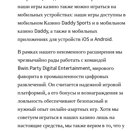
наши игры казино также можно играться на
мобильных устройствах: наши игры доступны в
мобильном Казино Daddy Sports и в мобильном
казино Daddy, а также в мобильных
приложениях для устройств iOS и Android.
В рамках нашего неизменного расширения мы
чрезвычайно рады работать с командой
Bwin.Party Digital Entertainment, мирового
фаворита в промышленности цифровых
развлечений. Он считается надежной игровой
платформой, а его бонусы и вознаграждения за
лояльность обеспечивают безопасный и
нужный опыт онлайн-азартных игр. Хотя мы
советуем играться в наших казино лишь на
настоящие средства, мы также верим в то, что у