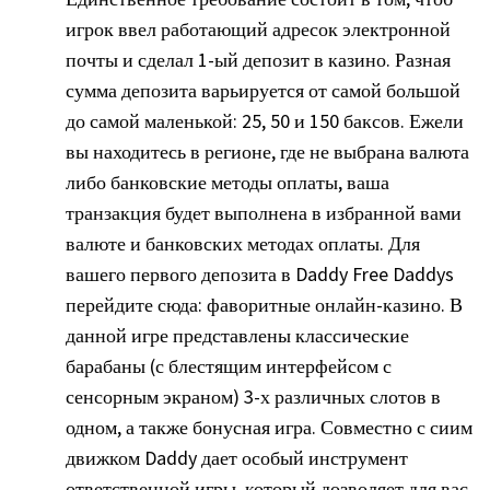
игрок ввел работающий адресок электронной
почты и сделал 1-ый депозит в казино. Разная
сумма депозита варьируется от самой большой
до самой маленькой: 25, 50 и 150 баксов. Ежели
вы находитесь в регионе, где не выбрана валюта
либо банковские методы оплаты, ваша
транзакция будет выполнена в избранной вами
валюте и банковских методах оплаты. Для
вашего первого депозита в Daddy Free Daddys
перейдите сюда: фаворитные онлайн-казино. В
данной игре представлены классические
барабаны (с блестящим интерфейсом с
сенсорным экраном) 3-х различных слотов в
одном, а также бонусная игра. Совместно с сиим
движком Daddy дает особый инструмент
ответственной игры, который дозволяет для вас