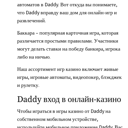
автоматов в Daddy. Вот откуда вы понимаете,
что Daddy вправду ваш дом для онлайн-игр и
развлечений.
Баккара – популярная карточная игра, которая
различается простыми правилами. Участники
могут делать ставки на победу банкира, игрока
либо на ничью.
Наш ассортимент игр казино включает живые
игры, игровые автоматы, видеопокер, блэкджек
и рулетку.
Daddy вход в онлайн-казино
Чтобы играться в игры казино от Daddy на
собственном мобильном устройстве,
используйте мобильное приложение Daddy. Вас