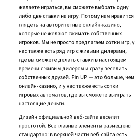
желаете играться, вы сможете выбрать одну
либо две ставки на игру. Потому нам нравится
глядеть на авторитетные онлайн-казино,
которые не желают сжимать собственных
игроков. Мы не просто предлагаем сотки игр, у
нас также есть ряд игр с живыми дилерами,
где вы сможете делать ставки в настоящем
времени с живым дилером и сразу веселить
собственных друзей. Pin UP — это больше, чем
онлайн-казино, и у нас также есть сотки
игровых автоматов, где вы сможете выиграть
настоящие деньги.
Дизайн официальной веб-сайта веселит
простотой. Все главные элементы размещены
стандартно: в верхней части веб-сайта есть