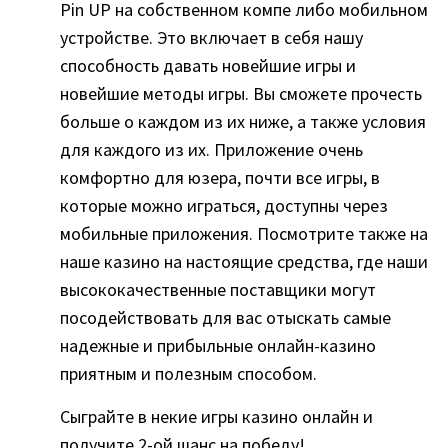
Pin UP на собственном компе либо мобильном
устройстве. Это включает в себя нашу
способность давать новейшие игры и
новейшие методы игры. Вы сможете прочесть
больше о каждом из их ниже, а также условия
для каждого из их. Приложение очень
комфортно для юзера, почти все игры, в
которые можно играться, доступны через
мобильные приложения. Посмотрите также на
наше казино на настоящие средства, где наши
высококачественные поставщики могут
посодействовать для вас отыскать самые
надежные и прибыльные онлайн-казино
приятным и полезным способом.
Сыграйте в некие игры казино онлайн и
получите 2-ой шанс на победу!