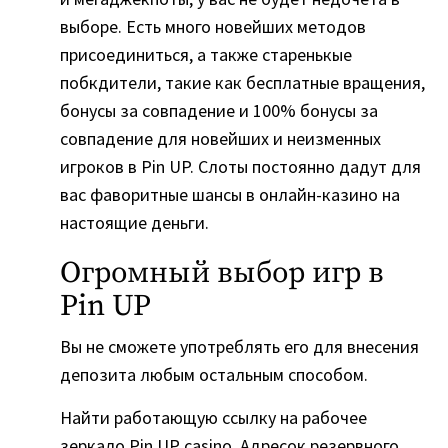
выборе. Есть много новейших методов
присоединиться, а также старенькые
побкдители, такие как бесплатные вращения,
бонусы за совпадение и 100% бонусы за
совпадение для новейших и неизменных
игроков в Pin UP. Слоты постоянно дадут для
вас фаворитные шансы в онлайн-казино на
настоящие деньги.
Огромный выбор игр в
Pin UP
Вы не сможете употреблять его для внесения
депозита любым остальным способом.
Найти работающую ссылку на рабочее
зеркало Pin UP casino. Адресок резервного