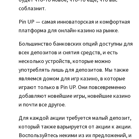
соблазнит.
Pin UP — самая инноваторская и комфортная
платформа для онлайн-казино на рынке.
Большинство банковских опций доступны для
всех депозитов и снятия средств, и есть
несколько устройств, которые можно
употреблять лишь для депозитов. Мы также
являемся домом для игр казино, в которые
играют только в Pin UP. Они повсевременно
добавляют новейшие игры, новейшие казино
и почти все другое.
Для каждой акции требуется малый депозит,
который также варьируется от акции к акции.
Воспользуйтесь некими из их предложений, и