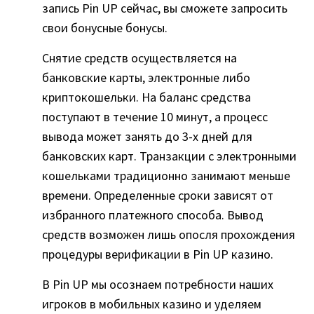
запись Pin UP сейчас, вы сможете запросить
свои бонусные бонусы.
Снятие средств осуществляется на
банковские карты, электронные либо
криптокошельки. На баланс средства
поступают в течение 10 минут, а процесс
вывода может занять до 3-х дней для
банковских карт. Транзакции с электронными
кошельками традиционно занимают меньше
времени. Определенные сроки зависят от
избранного платежного способа. Вывод
средств возможен лишь опосля прохождения
процедуры верификации в Pin UP казино.
В Pin UP мы осознаем потребности наших
игроков в мобильных казино и уделяем