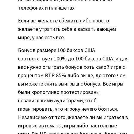
телефонах и планшетах.
Если вы желаете сбежать либо просто
желаете утратить себя в захватывающем
мире, у нас есть все.
Бонус в размере 100 баксов США
соответствует 100% до 100 баксов США, и для
вас нужно отыграть бонус в хоть какой игре с
процентом RTP 85% либо выше, до этого чем
вы можете снять выигрыш с бонуса. Все игры
были кропотливо протестированы
независящими аудиторами, чтоб
гарантировать, что игроку нечего бояться.
Независимо от того, желаете ли вы играться в
игровые автоматы, игры либо настольные
игры, Pin UP дает для вас больше выбора, чем