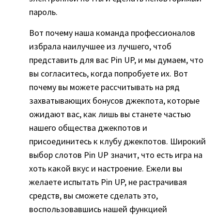
пароль.
Вот почему наша команда профессионалов
избрала наилучшее из лучшего, чтоб
представить для вас Pin UP, и мы думаем, что
вы согласитесь, когда попробуете их. Вот
почему вы можете рассчитывать на ряд
захватывающих бонусов джекпота, которые
ожидают вас, как лишь вы станете частью
нашего общества джекпотов и
присоединитесь к клубу джекпотов. Широкий
выбор слотов Pin UP значит, что есть игра на
хоть какой вкус и настроение. Ежели вы
желаете испытать Pin UP, не растрачивая
средств, вы сможете сделать это,
воспользовавшись нашей функцией