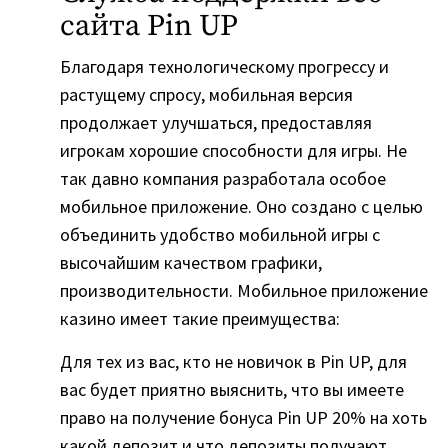
сайта Pin UP
Благодаря технологическому прогрессу и
растущему спросу, мобильная версия
продолжает улучшаться, предоставляя
игрокам хорошие способности для игры. Не
так давно компания разработала особое
мобильное приложение. Оно создано с целью
объединить удобство мобильной игры с
высочайшим качеством графики,
производительности. Мобильное приложение
казино имеет такие преимущества:
Для тех из вас, кто не новичок в Pin UP, для
вас будет приятно выяснить, что вы имеете
право на получение бонуса Pin UP 20% на хоть
какой депозит и что депозиты получают