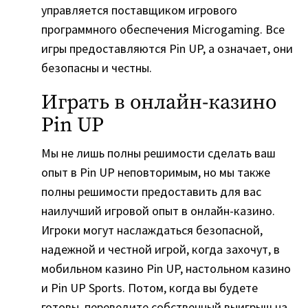
управляется поставщиком игрового
программного обеспечения Microgaming. Все
игры предоставляются Pin UP, а означает, они
безопасны и честны.
Играть в онлайн-казино
Pin UP
Мы не лишь полны решимости сделать ваш
опыт в Pin UP неповторимым, но мы также
полны решимости предоставить для вас
наилучший игровой опыт в онлайн-казино.
Игроки могут наслаждаться безопасной,
надежной и честной игрой, когда захочут, в
мобильном казино Pin UP, настольном казино
и Pin UP Sports. Потом, когда вы будете
готовы, переведите собственный выигрыш на