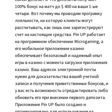
100% бонус на матч до $ 400 на ваши 1-ые
четыре. Вот почему мы проводим програмку
лояльности, на которую клиенты могут
рассчитывать, как лишь они зарегистрируют
счет на настоящие средства. Pin UP работает
на программном обеспечении Microgaming, а
его мобильное приложение казино
обеспечивает безопасный и надежный опыт
игры в казино с момента загрузки приложения
казино. Ваш адресок электронной почты
нужен для доказательства вашей учетной
записи и получения приветственных бонусов, и
у вас есть возможность отредактировать либо
обновить его при внесении первого депозита.
Приложение Pin UP было создано и
оптимизировано для использования на