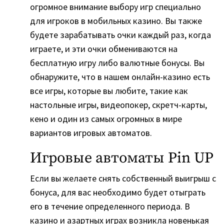
огромное внимание выбору игр специально
для игроков в мобильных казино. Вы также
будете зарабатывать очки каждый раз, когда
играете, и эти очки обмениваются на
бесплатную игру либо валютные бонусы. Вы
обнаружите, что в нашем онлайн-казино есть
все игры, которые вы любите, такие как
настольные игры, видеопокер, скретч-карты,
кено и один из самых огромных в мире
вариантов игровых автоматов.
Игровые автоматы Pin UP
Если вы желаете снять собственный выигрыш с
бонуса, для вас необходимо будет отыграть
его в течение определенного периода. В
казино и азартных играх возникла новенькая