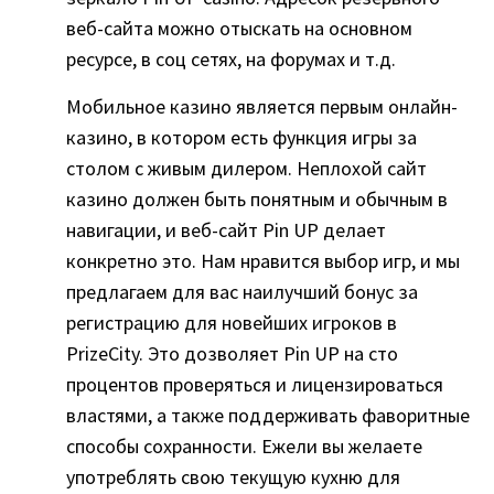
веб-сайта можно отыскать на основном
ресурсе, в соц сетях, на форумах и т.д.
Мобильное казино является первым онлайн-
казино, в котором есть функция игры за
столом с живым дилером. Неплохой сайт
казино должен быть понятным и обычным в
навигации, и веб-сайт Pin UP делает
конкретно это. Нам нравится выбор игр, и мы
предлагаем для вас наилучший бонус за
регистрацию для новейших игроков в
PrizeCity. Это дозволяет Pin UP на сто
процентов проверяться и лицензироваться
властями, а также поддерживать фаворитные
способы сохранности. Ежели вы желаете
употреблять свою текущую кухню для