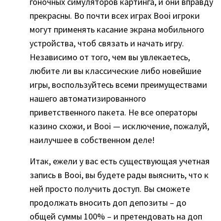
гоночных симуляторов картинга, и они вправду
прекрасны. Во почти всех играх Booi игроки
могут применять касание экрана мобильного
устройства, чтоб связать и начать игру.
Независимо от того, чем вы увлекаетесь,
любите ли вы классические либо новейшие
игры, воспользуйтесь всеми преимуществами
нашего автоматизированного
приветственного пакета. Не все операторы
казино схожи, и Booi — исключение, пожалуй,
наилучшее в собственном деле!
Итак, ежели у вас есть существующая учетная
запись в Booi, вы будете рады выяснить, что к
ней просто получить доступ. Вы сможете
продолжать вносить доп депозиты – до
общей суммы 100% – и претендовать на доп