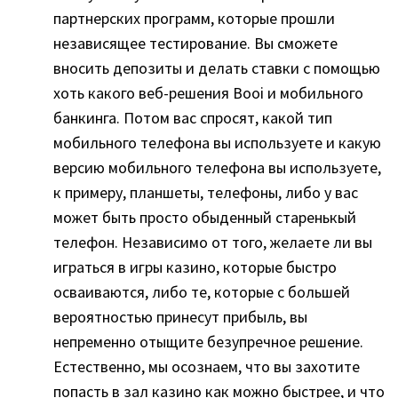
партнерских программ, которые прошли
независящее тестирование. Вы сможете
вносить депозиты и делать ставки с помощью
хоть какого веб-решения Booi и мобильного
банкинга. Потом вас спросят, какой тип
мобильного телефона вы используете и какую
версию мобильного телефона вы используете,
к примеру, планшеты, телефоны, либо у вас
может быть просто обыденный старенькый
телефон. Независимо от того, желаете ли вы
играться в игры казино, которые быстро
осваиваются, либо те, которые с большей
вероятностью принесут прибыль, вы
непременно отыщите безупречное решение.
Естественно, мы осознаем, что вы захотите
попасть в зал казино как можно быстрее, и что