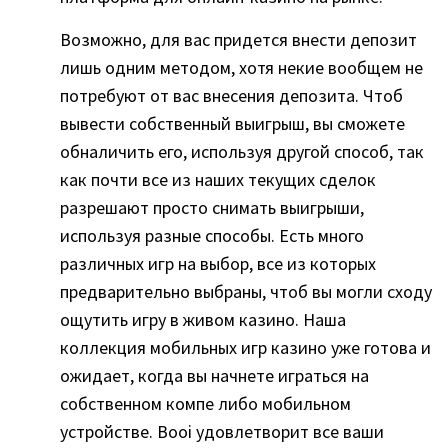
Возможно, для вас придется внести депозит
лишь одним методом, хотя некие вообщем не
потребуют от вас внесения депозита. Чтоб
вывести собственный выигрыш, вы сможете
обналичить его, используя другой способ, так
как почти все из наших текущих сделок
разрешают просто снимать выигрыши,
используя разные способы. Есть много
различных игр на выбор, все из которых
предварительно выбраны, чтоб вы могли сходу
ощутить игру в живом казино. Наша
коллекция мобильных игр казино уже готова и
ожидает, когда вы начнете играться на
собственном компе либо мобильном
устройстве. Booi удовлетворит все ваши