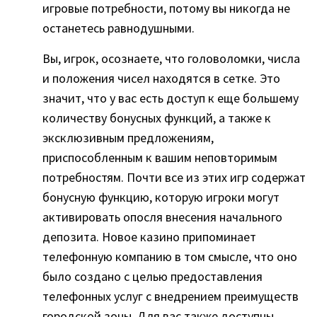
игровые потребности, потому вы никогда не
останетесь равнодушными.
Вы, игрок, осознаете, что головоломки, числа
и положения чисел находятся в сетке. Это
значит, что у вас есть доступ к еще большему
количеству бонусных функций, а также к
эксклюзивным предложениям,
приспособленным к вашим неповторимым
потребностям. Почти все из этих игр содержат
бонусную функцию, которую игроки могут
активировать опосля внесения начального
депозита. Новое казино припоминает
телефонную компанию в том смысле, что оно
было создано с целью предоставления
телефонных услуг с внедрением преимуществ
городской зоны. Для вас также доступны