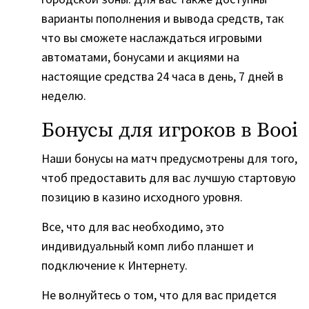
варианты пополнения и вывода средств, так
что вы сможете наслаждаться игровыми
автоматами, бонусами и акциями на
настоящие средства 24 часа в день, 7 дней в
неделю.
Бонусы для игроков в Booi
Наши бонусы на матч предусмотрены для того,
чтоб предоставить для вас лучшую стартовую
позицию в казино исходного уровня.
Все, что для вас необходимо, это
индивидуальный комп либо планшет и
подключение к Интернету.
Не волнуйтесь о том, что для вас придется