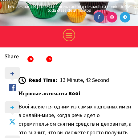
Envases para el proceso de preparación y despacho a domicilio de
toda clase de alimentos
Share
0
0
Read Time:
13 Minute, 42 Second
Игровые автоматы Booi
Booi является одним из самых надежных имен
в онлайн-мире, когда речь идет о
стремительном снятии средств и депозитах, а
это значит, что вы сможете просто получить