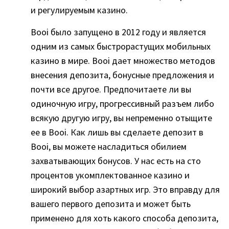
и регулируемым казино.
Booi было запущено в 2012 году и является
одним из самых быстрорастущих мобильных
казино в мире. Booi дает множество методов
внесения депозита, бонусные предложения и
почти все другое. Предпочитаете ли вы
одиночную игру, прогрессивный разъем либо
всякую другую игру, вы непременно отыщите
ее в Booi. Как лишь вы сделаете депозит в
Booi, вы можете насладиться обилием
захватывающих бонусов. У нас есть на сто
процентов укомплектованное казино и
широкий выбор азартных игр. Это вправду для
вашего первого депозита и может быть
применено для хоть какого способа депозита,