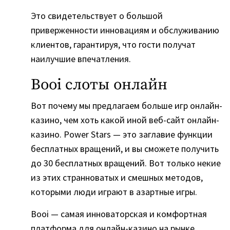
Это свидетельствует о большой
приверженности инновациям и обслуживанию
клиентов, гарантируя, что гости получат
наилучшие впечатления.
Booi слоты онлайн
Вот почему мы предлагаем больше игр онлайн-
казино, чем хоть какой иной веб-сайт онлайн-
казино. Power Stars — это заглавие функции
бесплатных вращений, и вы сможете получить
до 30 бесплатных вращений. Вот только некие
из этих странноватых и смешных методов,
которыми люди играют в азартные игры.
Booi — самая инноваторская и комфортная
платформа для онлайн-казино на рынке.