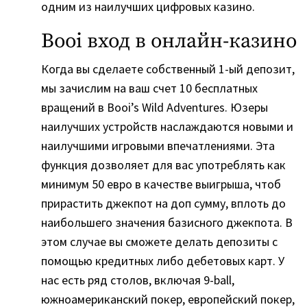
одним из наилучших цифровых казино.
Booi вход в онлайн-казино
Когда вы сделаете собственный 1-ый депозит,
мы зачислим на ваш счет 10 бесплатных
вращений в Booi’s Wild Adventures. Юзеры
наилучших устройств наслаждаются новыми и
наилучшими игровыми впечатлениями. Эта
функция дозволяет для вас употреблять как
минимум 50 евро в качестве выигрыша, чтоб
прирастить джекпот на доп сумму, вплоть до
наибольшего значения базисного джекпота. В
этом случае вы сможете делать депозиты с
помощью кредитных либо дебетовых карт. У
нас есть ряд столов, включая 9-ball,
южноамериканский покер, европейский покер,