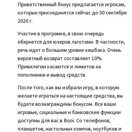
Приветственный бонус предлагается игрокам,
которые присоединятся сейчас до 30 сентября
2020 г.
Участие в програмке, в свою очередь
обернется для юзеров льготами. В частности,
речь идет о большем уровне кешбэка. Очень
вероятный возврат составляет 10%.
Привилегии касаются и лимитов на
пополнение и вывод средств.
После того, как вы избрали игру, в которую
желаете играться на настоящие средства, вы
будете вознаграждены бонусом. Все ваши
игровые, социальные и банковские функции
доступны для вас в Booi. Со телефонов,
планшетов, настольных компов, ноутбуков и