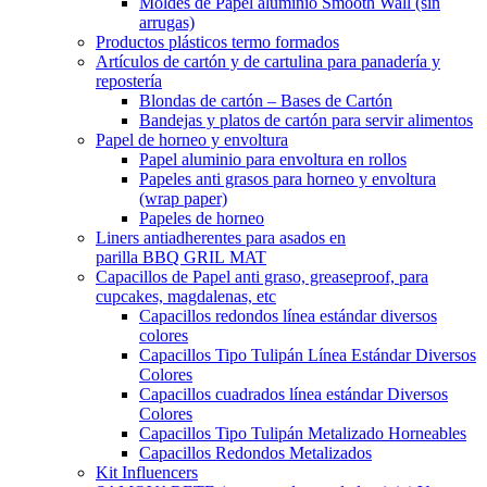
Moldes de Papel aluminio Smooth Wall (sin
arrugas)
Productos plásticos termo formados
Artículos de cartón y de cartulina para panadería y
repostería
Blondas de cartón – Bases de Cartón
Bandejas y platos de cartón para servir alimentos
Papel de horneo y envoltura
Papel aluminio para envoltura en rollos
Papeles anti grasos para horneo y envoltura
(wrap paper)
Papeles de horneo
Liners antiadherentes para asados en
parilla BBQ GRIL MAT
Capacillos de Papel anti graso, greaseproof, para
cupcakes, magdalenas, etc
Capacillos redondos línea estándar diversos
colores
Capacillos Tipo Tulipán Línea Estándar Diversos
Colores
Capacillos cuadrados línea estándar Diversos
Colores
Capacillos Tipo Tulipán Metalizado Horneables
Capacillos Redondos Metalizados
Kit Influencers