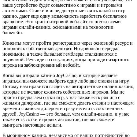
ваше устройство будет совместимо с играми и игровыми
автоматами. Ставки в игре, доступные в хоть какой из игр
казино, дают еще одну возможность заработать бесплатное
вращение. Это крипто-игровой веб-сайт со почти всеми
играми онлайн-казино, основанными на технологии
блокчейн.
Клиенты могут пройти регистрацию через основной ресурс и
пополнить собственный депозит. Но довольно нередко
новенькие, а также бывалые гемблеры сталкиваются с
неувязкой. Речь идет о ситуациях, когда приводит азартного
игрока на заблокированный вебсайт.
Когда вы избрали казино JoyCasino, в которые желаете
играться, вы сможете выбрать одну либо две ставки на игру.
Потому нам нравится глядеть на авторитетные онлайн-казино,
которые не желают сжимать собственных игроков. Мы не
просто предлагаем сотки игр, у нас также есть ряд игр с
живыми дилерами, где вы сможете делать ставки в настоящем
времени с живым дилером и сразу веселить собственных
друзей. JoyCasino — это больше, чем онлайн-казино, и у нас
также есть сотки игровых автоматов, где вы сможете
выиграть настоящие деньги.
В мобильном казино, независимо от ваших потребностей во