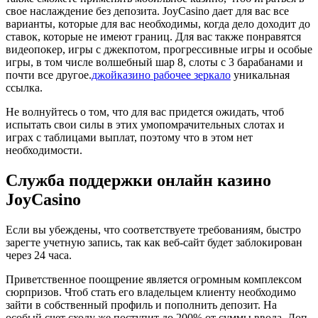
свое наслаждение без депозита. JoyCasino дает для вас все
варианты, которые для вас необходимы, когда дело доходит до
ставок, которые не имеют границ. Для вас также понравятся
видеопокер, игры с джекпотом, прогрессивные игры и особые
игры, в том числе волшебный шар 8, слоты с 3 барабанами и
почти все другое.
джойказино рабочее зеркало
уникальная
ссылка.
Не волнуйтесь о том, что для вас придется ожидать, чтоб
испытать свои силы в этих умопомрачительных слотах и
играх с таблицами выплат, поэтому что в этом нет
необходимости.
Служба поддержки онлайн казино
JoyCasino
Если вы убеждены, что соответствуете требованиям, быстро
зарегте учетную запись, так как веб-сайт будет заблокирован
через 24 часа.
Приветственное поощрение является огромным комплексом
сюрпризов. Чтоб стать его владельцем клиенту необходимо
зайти в собственный профиль и пополнить депозит. На
особый счет сходу же поступит до 200% от суммы ввода. Доп