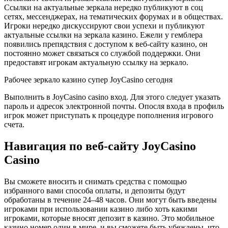
Ссылки на актуальные зеркала нередко публикуют в соц
сетях, мессенджерах, на тематических форумах и в обществах.
Игроки нередко дискуссируют свои успехи и публикуют
актуальные ссылки на зеркала казино. Ежели у гемблера
появились препядствия с доступом к веб-сайту казино, он
постоянно может связаться со службой поддержки. Они
предоставят игрокам актуальную ссылку на зеркало.
Рабочее зеркало казино супер JoyCasino сегодня
Выполнить в JoyCasino casino вход. Для этого следует указать
пароль и адресок электронной почты. Опосля входа в профиль
игрок может приступать к процедуре пополнения игрового
счета.
Навигация по веб-сайту JoyCasino
Casino
Вы сможете вносить и снимать средства с помощью
избранного вами способа оплаты, и депозиты будут
обработаны в течение 24–48 часов. Они могут быть введены
игроками при использовании казино либо хоть какими
игроками, которые вносят депозит в казино. Это мобильное
казино номер один в мире, и вы сможете быть убеждены, что