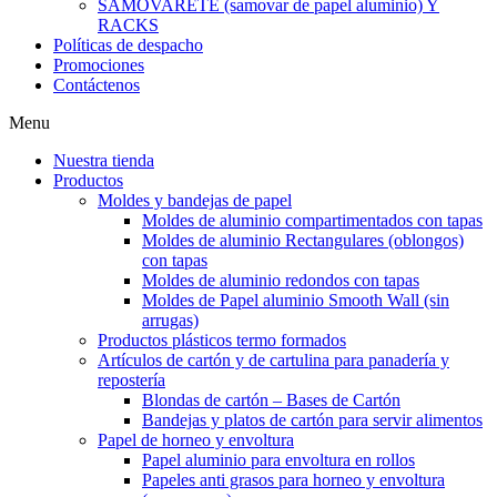
SAMOVARETE (samovar de papel aluminio) Y
RACKS
Políticas de despacho
Promociones
Contáctenos
Menu
Nuestra tienda
Productos
Moldes y bandejas de papel
Moldes de aluminio compartimentados con tapas
Moldes de aluminio Rectangulares (oblongos)
con tapas
Moldes de aluminio redondos con tapas
Moldes de Papel aluminio Smooth Wall (sin
arrugas)
Productos plásticos termo formados
Artículos de cartón y de cartulina para panadería y
repostería
Blondas de cartón – Bases de Cartón
Bandejas y platos de cartón para servir alimentos
Papel de horneo y envoltura
Papel aluminio para envoltura en rollos
Papeles anti grasos para horneo y envoltura