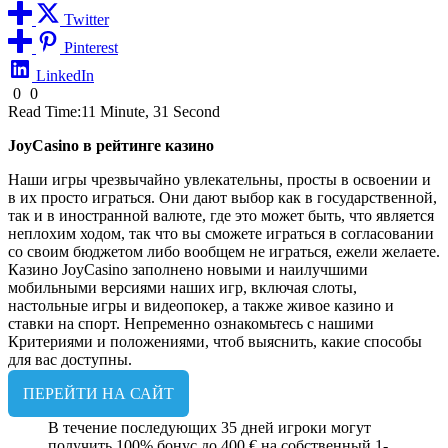
Twitter
Pinterest
LinkedIn
0
0
Read Time:
11 Minute, 31 Second
JoyCasino в рейтинге казино
Наши игры чрезвычайно увлекательны, просты в освоении и
в их просто играться. Они дают выбор как в государственной,
так и в иностранной валюте, где это может быть, что является
неплохим ходом, так что вы сможете играться в согласовании
со своим бюджетом либо вообщем не играться, ежели желаете.
Казино JoyCasino заполнено новыми и наилучшими
мобильными версиями наших игр, включая слоты,
настольные игры и видеопокер, а также живое казино и
ставки на спорт. Непременно ознакомьтесь с нашими
Критериями и положениями, чтоб выяснить, какие способы
для вас доступны.
ПЕРЕЙТИ НА САЙТ
В течение последующих 35 дней игроки могут
получить 100% бонус до 400 € на собственный 1-