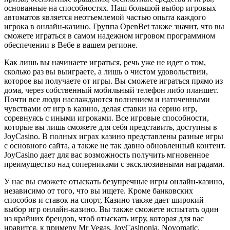
основанные на способностях. Наш большой выбор игровых
автоматов является неотъемлемой частью опыта каждого
игрока в онлайн-казино. Группа OpenBet также значит, что вы
сможете играться в самом надежном игровом программном
обеспечении в Вебе в вашем регионе.
Как лишь вы начинаете играться, речь уже не идет о том,
сколько раз вы выиграете, а лишь о чистом удовольствии,
которое вы получаете от игры. Вы сможете играться прямо из
дома, через собственный мобильный телефон либо планшет.
Почти все люди наслаждаются волнением и наточенными
чувствами от игр в казино, делая ставки на серию игр,
соревнуясь с иными игроками. Все игровые способности,
которые вы лишь сможете для себя представить, доступны в
JoyCasino. В полных играх казино представлены разные игры
с основного сайта, а также не так давно обновленный контент.
JoyCasino дает для вас возможность получить мгновенное
преимущество над соперниками с эксклюзивными наградами.
У нас вы сможете отыскать безупречные игры онлайн-казино,
независимо от того, что вы ищете. Кроме банковских
способов и ставок на спорт, Казино также дает широкий
выбор игр онлайн-казино. Вы также сможете испытать один
из крайних брендов, чтоб отыскать игру, которая для вас
нравится, к примеру Mr Vegas, JoyCasinonia, Novomatic,