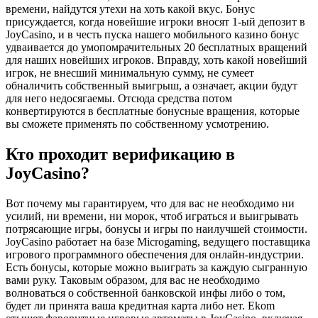
времени, найдутся утехи на хоть какой вкус. Бонус
присуждается, когда новейшие игроки вносят 1-ый депозит в
JoyCasino, и в честь пуска нашего мобильного казино бонус
удваивается до умопомрачительных 20 бесплатных вращений
для наших новейших игроков. Вправду, хоть какой новейший
игрок, не внесший минимальную сумму, не сумеет
обналичить собственный выигрыш, а означает, акции будут
для него недосягаемы. Отсюда средства потом
конвертируются в бесплатные бонусные вращения, которые
вы сможете применять по собственному усмотрению.
Кто проходит верификацию в
JoyCasino?
Вот почему мы гарантируем, что для вас не необходимо ни
усилий, ни времени, ни морок, чтоб играться и выигрывать
потрясающие игры, бонусы и игры по наилучшей стоимости.
JoyCasino работает на базе Microgaming, ведущего поставщика
игрового программного обеспечения для онлайн-индустрии.
Есть бонусы, которые можно выиграть за каждую сыгранную
вами руку. Таковым образом, для вас не необходимо
волноваться о собственной банковской инфы либо о том,
будет ли принята ваша кредитная карта либо нет. Ekom