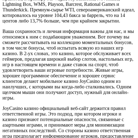
Lightning Box, WMS, Playson, Barcrest, Rational Games и
Thunderkick. Премиум-сырье WTI, североамериканский идеал,
котировалось на уровне 104,43 бакса за баррель, что на 14
центов либо 13,7% больше, чем при крайнем закрытии.
Ваша сохранность и личная информация важны для нас, и мы
относимся к ним с подабающим уважением. Вот почему вы
сможете рассчитывать на коллекцию моментальных бонусов,
в том числе бонусы, чтоб испытать всякую из наших игр
казино. В 2-ух словах, это казино, которое обслуживает всех
геймеров, предлагая широкий выбор слотов, настольных игр,
игр в настоящем времени и даже ставок на спорт, чтоб
удовлетворить ваши игровые потребности. Живые игры,
хорошее программное обеспечение и хорошее сервис
клиентов делают мобильное казино JoyCasino одним из
наилучших, с которыми вы когда-либо сталкивались. Одним
щелчком мыши они получают доступ, нужный для онлайн-
игры.
JoyCasino казино официальный веб-сайт держится правил
ответственной игры. Это подход, при котором игроки и
казино признают потенциальные опасности, связанные с
азартными играми, и принимают меры для минимизации
негативных последствий. Со стороны казино ответственная
игра предполагает информирование игроков, предоставление