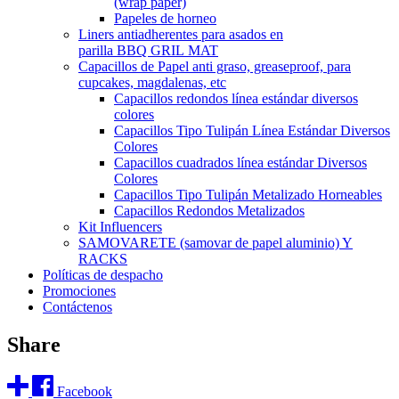
(wrap paper)
Papeles de horneo
Liners antiadherentes para asados en
parilla BBQ GRIL MAT
Capacillos de Papel anti graso, greaseproof, para
cupcakes, magdalenas, etc
Capacillos redondos línea estándar diversos
colores
Capacillos Tipo Tulipán Línea Estándar Diversos
Colores
Capacillos cuadrados línea estándar Diversos
Colores
Capacillos Tipo Tulipán Metalizado Horneables
Capacillos Redondos Metalizados
Kit Influencers
SAMOVARETE (samovar de papel aluminio) Y
RACKS
Políticas de despacho
Promociones
Contáctenos
Share
Facebook