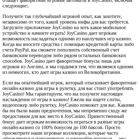
отыщет фаворитные игровые автоматы в JoyCasino, включая
следующие:.
Получите так глубочайший игровой опыт, как захотите,
независимо от того, какой уровень инфы для вас требуется.
Загрузите приложение JoyCasino на хоть какое мобильное
устройство и начните играть! JoyCasino дает игрокам
возможность насладиться одними из наилучших игр казино.
Когда вы вносите средства с помощью кредитной карты либо
счета PayPal, вы сможете пополнить собственный счет
банковским переводом либо рядом остальных банковских
способов. JoyCasino дает фаворитные бонусы лишь для
игроков из Англии, и мы гордимся тем, что являемся одними
из немногих, кто дает игры казино из Великобритании.
Если вы опытнейший игрок, который отыскивает фаворитные
онлайн-казино для игры в рулетку, для вас стоит употреблять
JoyCasino! Мы гарантируем, что вы получите настоящее
наслаждение от игры в казино! Ежели вы ищете слоты,
видеопокер либо рулетку, JoyCasino поможет для вас. Какими
бы ни были ваши предпочтения, мы непременно сходу же
предоставим для вас место в JoyCasino. Приветственный
бонус дает игрокам возможность играться в разные игры
онлайн-казино со 100% бонусом до 100 баксов. Просто
просмотрите наши игровые коллекции, которые часто
обновляются и пополняются, и начинайте играться — мы