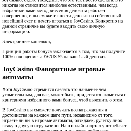
никогда не становится наиболее естественным, чем когда
избранный вами метод внесения депозита работает
совершенно, и вы сможете внести депозит на собственный
новейший счет и начать играться в JoyCasino. Конкретно на
данной страничке вы будете вводить свою личную
информацию.
Электронные кошельки;
Принцип работы бонуса заключается в том, что вы получите
100% совпадение за £/€/US $5 на ваш 1-ый депозит.
JoyCasino Фаворитные игровые
автоматы
Хотя JoyCasino стремится сделать это наименее чем
утомительным, для вас, может быть, придется ознакомиться с
критериями избранного вами бонуса, чтоб выяснить о этом.
В JoyCasino вы сможете получать вознаграждения и
достоинства на каждом шаге пути, независимо от того,
играете ли вы в игровые автоматы, блэкджек, рулетку либо
всякую другую игру казино. Наш онлайн-портал употребляет
новые доступные технологии, и мы часто добавляем