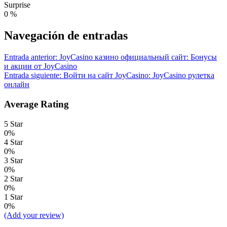
Surprise
0
%
Navegación de entradas
Entrada anterior:
JoyCasino казино официальный сайт: Бонусы
и акции от JoyCasino
Entrada siguiente:
Войти на сайт JoyCasino: JoyCasino рулетка
онлайн
Average Rating
5 Star
0%
4 Star
0%
3 Star
0%
2 Star
0%
1 Star
0%
(Add your review)