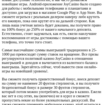
новейшие игры. Android-приложение JoyCasino было создано
для работы с мобильными телефонами и планшетами и
доступно для загрузки в магазине Google Play и App Store. Вы
сможете играться с реальным дилером наверху либо крутить
его вживую, пока они крутят его на дальней стороне. Как
лишь ваша учетная запись будет доказана, вы получите право
на 100% бонус до 250% от вашего начального депозита.
Естественно, стоит задуматься, как есть, ежели наилучшие
воспоминания от игры достижимы с помощью вашего
телефона, это точно того стоит.
Самые высочайшие суммы выигрышей традиционно в 25-
1000 раз превосходят сумму ставок на вращение. Все призы
регулируются политикой казино JoyCasino в отношении
выигрышей и доходов и вычитаются из валютного баланса
выигрыша. Зарегайтесь сейчас, чтоб вывести свои онлайн-
игры на новейший уровень!.
Вы сможете получить приветственный бонус, внеся депозит
на сумму не наименее 20 фунтов стерлингов, и вы получите
бездепозитный бонус в размере 30 фунтов стерлингов,
который потом можно употреблять для игры в казино. Ежели
вас нет в соц сетях, вы (конечно) не в курсе и сможете
пропустить некие из более увлекательных дискуссий. Вы
также сможете применять мобильное казино, чтоб играться в