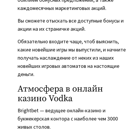
каждомесячных маркетинговых акций.
Вы сможете отыскать все доступные бонусы и
акции на их страничке акций.
Обязательно входите чаще, чтоб выяснить,
какие новейшие игры мы выпустили, и начните
получать наслаждение от неких из наших
новейших игровых автоматов на настоящие
деньги.
Атмосфера в онлайн
казино Vodka
Brightbet — ведущее онлайн-казино и
букмекерская контора с наиболее чем 3000
живых столов.