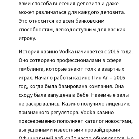
вами способа внесения депозита и даже
может различаться для каждого депозита.
Это относится ко всем банковским
способностям, легкодоступным для вас как
игроку.
История казино Vodka начинается с 2016 года.
Оно сотворено профессионалами в сфере
гемблинга, которые знают толк в азартных
играх. Начало работы казино Пин Ап – 2016
год, когда была базирована компания. Она
сходу была запущена в Вебе. Наземные залы
не раскрывались. Казино получило лицензию
признанного регулятора. Vodka казино
повсевременно пополняет каталог новостями,
выпущенными известными провайдерами.
Официальный веб-сайт часто обновляется. Не