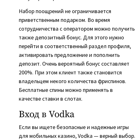
Набор поощрений не ограничивается
приветственным подарком. Во время
сотрудничества с оператором можно получить
также депозитный бонус. Для этого нужно
перейти в соответственный раздел профиля,
активировать предложение и пополнить
депозит. Очень вероятный бонус составляет
200%. При этом клиент также становится
владельцем некого количества фриспинов.
Бесплатные спины можно применять в
качестве ставки в слотах.
Вход в Vodka
Если вы ищете безопасные и надежные игры
для мобильных казино, Vodka — верный выбор.