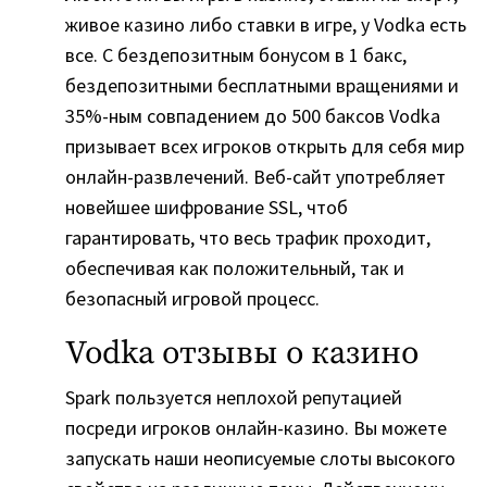
живое казино либо ставки в игре, у Vodka есть
все. С бездепозитным бонусом в 1 бакс,
бездепозитными бесплатными вращениями и
35%-ным совпадением до 500 баксов Vodka
призывает всех игроков открыть для себя мир
онлайн-развлечений. Веб-сайт употребляет
новейшее шифрование SSL, чтоб
гарантировать, что весь трафик проходит,
обеспечивая как положительный, так и
безопасный игровой процесс.
Vodka отзывы о казино
Spark пользуется неплохой репутацией
посреди игроков онлайн-казино. Вы можете
запускать наши неописуемые слоты высокого