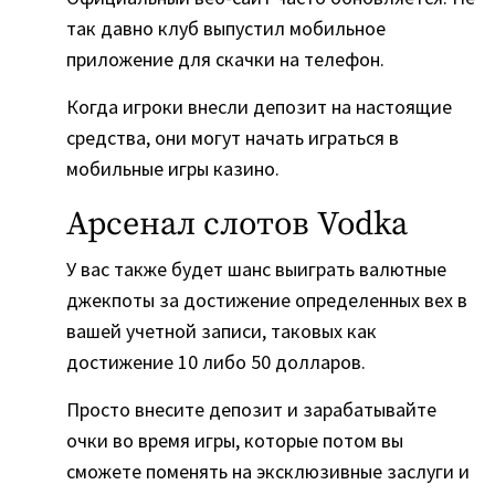
так давно клуб выпустил мобильное
приложение для скачки на телефон.
Когда игроки внесли депозит на настоящие
средства, они могут начать играться в
мобильные игры казино.
Арсенал слотов Vodka
У вас также будет шанс выиграть валютные
джекпоты за достижение определенных вех в
вашей учетной записи, таковых как
достижение 10 либо 50 долларов.
Просто внесите депозит и зарабатывайте
очки во время игры, которые потом вы
сможете поменять на эксклюзивные заслуги и