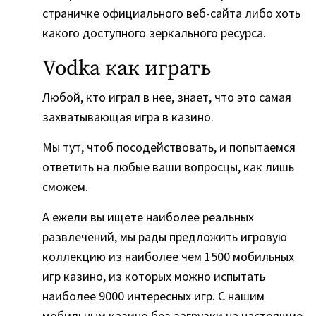
страничке официального веб-сайта либо хоть
какого доступного зеркального ресурса.
Vodka как играть
Любой, кто играл в нее, знает, что это самая
захватывающая игра в казино.
Мы тут, чтоб посодействовать, и попытаемся
ответить на любые ваши вопросцы, как лишь
сможем.
А ежели вы ищете наиболее реальных
развлечений, мы рады предложить игровую
коллекцию из наиболее чем 1500 мобильных
игр казино, из которых можно испытать
наиболее 9000 интересных игр. С нашим
мобильным казино без загрузки на настоящие