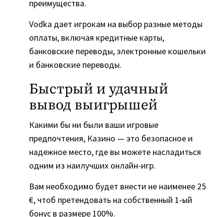
преимущества.
Vodka дает игрокам на выбор разные методы
оплаты, включая кредитные карты,
банковские переводы, электронные кошельки
и банковские переводы.
Быстрый и удачный
вывод выигрышей
Какими бы ни были ваши игровые
предпочтения, Казино — это безопасное и
надежное место, где вы можете насладиться
одним из наилучших онлайн-игр.
Вам необходимо будет внести не наименее 25
€, чтоб претендовать на собственный 1-ый
бонус в размере 100%.