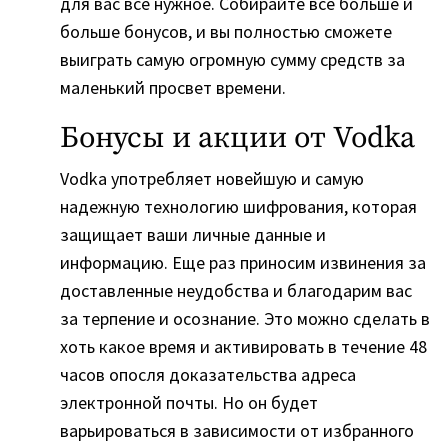
для вас все нужное. Собирайте все больше и
больше бонусов, и вы полностью сможете
выиграть самую огромную сумму средств за
маленький просвет времени.
Бонусы и акции от Vodka
Vodka употребляет новейшую и самую
надежную технологию шифрования, которая
защищает ваши личные данные и
информацию. Еще раз приносим извинения за
доставленные неудобства и благодарим вас
за терпение и осознание. Это можно сделать в
хоть какое время и активировать в течение 48
часов опосля доказательства адреса
электронной почты. Но он будет
варьироваться в зависимости от избранного