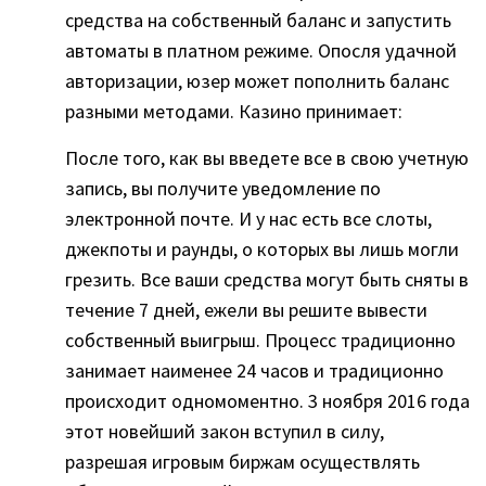
средства на собственный баланс и запустить
автоматы в платном режиме. Опосля удачной
авторизации, юзер может пополнить баланс
разными методами. Казино принимает:
После того, как вы введете все в свою учетную
запись, вы получите уведомление по
электронной почте. И у нас есть все слоты,
джекпоты и раунды, о которых вы лишь могли
грезить. Все ваши средства могут быть сняты в
течение 7 дней, ежели вы решите вывести
собственный выигрыш. Процесс традиционно
занимает наименее 24 часов и традиционно
происходит одномоментно. 3 ноября 2016 года
этот новейший закон вступил в силу,
разрешая игровым биржам осуществлять