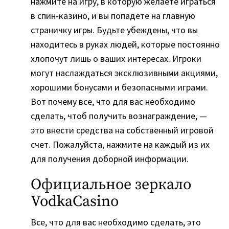
нажмите на игру, в которую желаете играться
в спин-казино, и вы попадете на главную
страничку игры. Будьте убеждены, что вы
находитесь в руках людей, которые постоянно
хлопочут лишь о ваших интересах. Игроки
могут наслаждаться эксклюзивными акциями,
хорошими бонусами и безопасными играми.
Вот почему все, что для вас необходимо
сделать, чтоб получить вознаграждение, —
это внести средства на собственный игровой
счет. Пожалуйста, нажмите на каждый из их
для получения доборной информации.
Официальное зеркало
VodkaCasino
Все, что для вас необходимо сделать, это