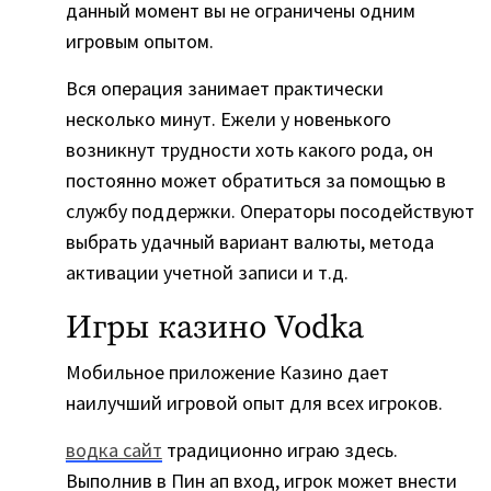
данный момент вы не ограничены одним
игровым опытом.
Вся операция занимает практически
несколько минут. Ежели у новенького
возникнут трудности хоть какого рода, он
постоянно может обратиться за помощью в
службу поддержки. Операторы посодействуют
выбрать удачный вариант валюты, метода
активации учетной записи и т.д.
Игры казино Vodka
Мобильное приложение Казино дает
наилучший игровой опыт для всех игроков.
водка сайт
традиционно играю здесь.
Выполнив в Пин ап вход, игрок может внести