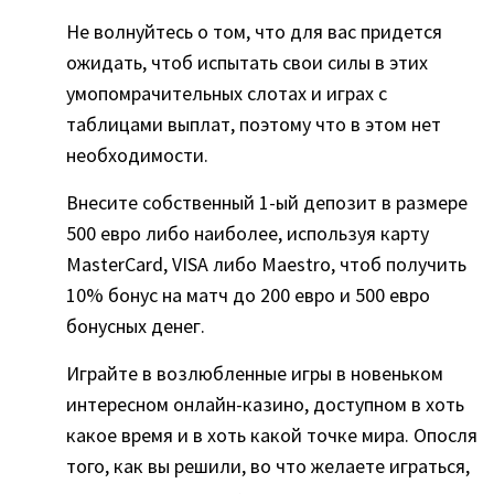
Не волнуйтесь о том, что для вас придется
ожидать, чтоб испытать свои силы в этих
умопомрачительных слотах и играх с
таблицами выплат, поэтому что в этом нет
необходимости.
Внесите собственный 1-ый депозит в размере
500 евро либо наиболее, используя карту
MasterCard, VISA либо Maestro, чтоб получить
10% бонус на матч до 200 евро и 500 евро
бонусных денег.
Играйте в возлюбленные игры в новеньком
интересном онлайн-казино, доступном в хоть
какое время и в хоть какой точке мира. Опосля
того, как вы решили, во что желаете играться,