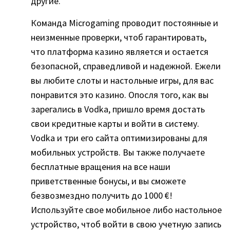
другие.
Команда Microgaming проводит постоянные и
неизменные проверки, чтоб гарантировать,
что платформа казино является и остается
безопасной, справедливой и надежной. Ежели
вы любите слоты и настольные игры, для вас
понравится это казино. Опосля того, как вы
зарегались в Vodka, пришло время достать
свои кредитные карты и войти в систему.
Vodka и три его сайта оптимизированы для
мобильных устройств. Вы также получаете
бесплатные вращения на все наши
приветственные бонусы, и вы сможете
безвозмездно получить до 1000 €!
Используйте свое мобильное либо настольное
устройство, чтоб войти в свою учетную запись