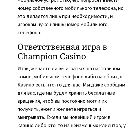
номер собственного мобильного телефона, но
это делается лишь при необходимости, и
игрокам нужен лишь номер мобильного
телефона.
Ответственная игра в
Champion Casino
Итак, желаете ли вы играться на настольном
компе, мобильном телефоне либо на обоих, в
Казино есть что-то для вас. Мы даже сообщим
для вас, где мы будем хранить бесплатные
вращения, чтоб вы постоянно могли их
получить, ежели желаете играться и
выигрывать. Ежели вы новейший игрок в
казино либо кто-то из неизменных клиентов, у