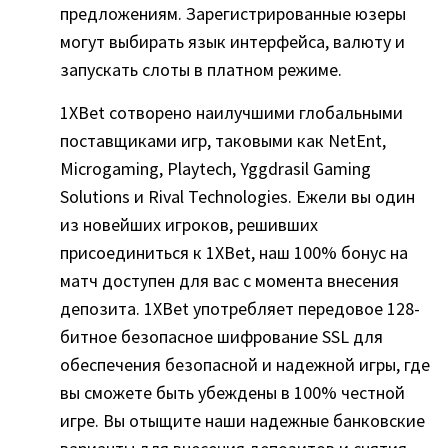
предложениям. Зарегистрированные юзеры
могут выбирать язык интерфейса, валюту и
запускать слоты в платном режиме.
1XBet сотворено наилучшими глобальными
поставщиками игр, таковыми как NetEnt,
Microgaming, Playtech, Yggdrasil Gaming
Solutions и Rival Technologies. Ежели вы один
из новейших игроков, решивших
присоединиться к 1XBet, наш 100% бонус на
матч доступен для вас с момента внесения
депозита. 1XBet употребляет передовое 128-
битное безопасное шифрование SSL для
обеспечения безопасной и надежной игры, где
вы сможете быть убеждены в 100% честной
игре. Вы отыщите наши надежные банковские