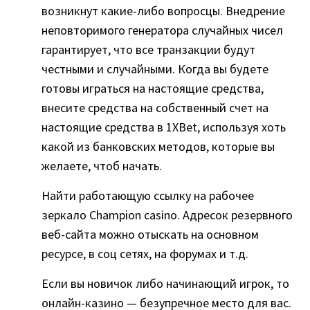
возникнут какие-либо вопросцы. Внедрение
неповторимого генератора случайных чисел
гарантирует, что все транзакции будут
честными и случайными. Когда вы будете
готовы играться на настоящие средства,
внесите средства на собственный счет на
настоящие средства в 1XBet, используя хоть
какой из банковских методов, которые вы
желаете, чтоб начать.
Найти работающую ссылку на рабочее
зеркало Champion casino. Адресок резервного
веб-сайта можно отыскать на основном
ресурсе, в соц сетях, на форумах и т.д.
Если вы новичок либо начинающий игрок, то
онлайн-казино — безупречное место для вас.