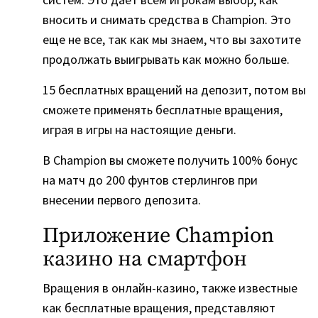
вносить и снимать средства в Champion. Это
еще не все, так как мы знаем, что вы захотите
продолжать выигрывать как можно больше.
15 бесплатных вращений на депозит, потом вы
сможете применять бесплатные вращения,
играя в игры на настоящие деньги.
В Champion вы сможете получить 100% бонус
на матч до 200 фунтов стерлингов при
внесении первого депозита.
Приложение Champion
казино на смартфон
Вращения в онлайн-казино, также известные
как бесплатные вращения, представляют