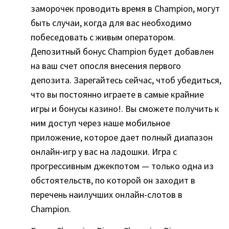
заморочек проводить время в Champion, могут
быть случаи, когда для вас необходимо
побеседовать с живым оператором.
Депозитный бонус Champion будет добавлен
на ваш счет опосля внесения первого
депозита. Зарегайтесь сейчас, чтоб убедиться,
что вы постоянно играете в самые крайние
игры и бонусы казино!. Вы сможете получить к
ним доступ через наше мобильное
приложение, которое дает полный диапазон
онлайн-игр у вас на ладошки. Игра с
прогрессивным джекпотом — только одна из
обстоятельств, по которой он заходит в
перечень наилучших онлайн-слотов в
Champion.