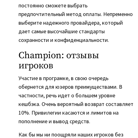
постоянно сможете выбрать
предпочтительный метод оплаты. Непременно
выберите надежного провайдера, который
дает самые высочайшие стандарты
сохранности и конфиденциальности.
Champion: отзывы
игроков
Участие в програмке, в свою очередь
обернется для юзеров преимуществами. В
частности, речь идет о большем уровне
кешбэка. Очень вероятный возврат составляет
10%. Привилегии касаются и лимитов на
пополнение и вывод средств.
Как бы мы ни поощряли наших игроков без