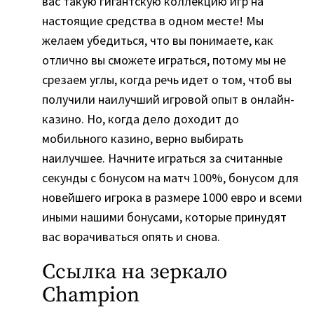
вас такую гигантскую коллекцию игр на
настоящие средства в одном месте! Мы
желаем убедиться, что вы понимаете, как
отлично вы сможете играться, потому мы не
срезаем углы, когда речь идет о том, чтоб вы
получили наилучший игровой опыт в онлайн-
казино. Но, когда дело доходит до
мобильного казино, верно выбирать
наилучшее. Начните играться за считанные
секунды с бонусом на матч 100%, бонусом для
новейшего игрока в размере 1000 евро и всеми
иными нашими бонусами, которые принудят
вас ворачиваться опять и снова.
Ссылка на зеркало
Champion