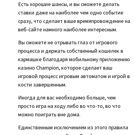
Есть хорошие шансы, и вы сможете делать
ставки даже на наиболее чем одно событие
сразу, что сделает ваше времяпровождение на
веб-сайте намного наиболее интересным.
Вы сможете не отрывать глаз от игрового
процесса и держать собственный кошелек в
кармашке благодаря мобильному приложению
казино Champion, которое сделает ваш
игровой процесс игровым автоматом и игрой в
кости завершенным.
Иногда для вас необходимо больше, чем
просто игра на ходу либо во что-то, во что
можно поиграть вне дома.
Единственным исключением из этого правила