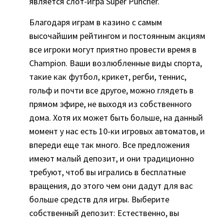
является слот-игра Super Puncher.
Благодаря играм в казино с самым
высочайшим рейтингом и постоянным акциям
все игроки могут приятно провести время в
Champion. Ваши возлюбленные виды спорта,
такие как футбол, крикет, регби, теннис,
гольф и почти все другое, можно глядеть в
прямом эфире, не выходя из собственного
дома. Хотя их может быть больше, на данный
момент у нас есть 10-ки игровых автоматов, и
впереди еще так много. Все предложения
имеют малый депозит, и они традиционно
требуют, чтоб вы игрались в бесплатные
вращения, до этого чем они дадут для вас
больше средств для игры. Выберите
собственный депозит: Естественно, вы