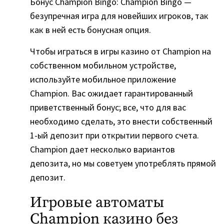
Бонус Champion Bingo: Champion Bingo —
безупречная игра для новейших игроков, так
как в ней есть бонусная опция.
Чтобы играться в игры казино от Champion на
собственном мобильном устройстве,
используйте мобильное приложение
Champion. Вас ожидает гарантированный
приветственный бонус; все, что для вас
необходимо сделать, это внести собственный
1-ый депозит при открытии первого счета.
Champion дает несколько вариантов
депозита, но мы советуем употреблять прямой
депозит.
Игровые автоматы
Champion казино без