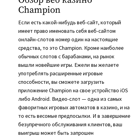
Champion
Если есть какой-нибудь веб-сайт, который
имеет право именовать себя веб-сайтом
онлайн-слотов номер один на настоящие
средства, то это Champion. Кроме наиболее
обычных слотов с барабанами, на рынок
вышли новейшие игры. Ежели вы желаете
употреблять расширенные игровые
способности, вы сможете загрузить
приложение Champion на свое устройство iOS
либо Android. Видео-слот — одна из самых
фаворитных игровых автоматов в казино, и на
то есть весомые предпосылки. И в завершение
безупречного обслуживания клиентов, ваш
выигрыш может быть запрошен