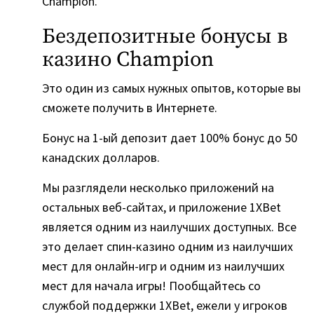
Champion.
Бездепозитные бонусы в
казино Champion
Это один из самых нужных опытов, которые вы
сможете получить в Интернете.
Бонус на 1-ый депозит дает 100% бонус до 50
канадских долларов.
Мы разглядели несколько приложений на
остальных веб-сайтах, и приложение 1XBet
является одним из наилучших доступных. Все
это делает спин-казино одним из наилучших
мест для онлайн-игр и одним из наилучших
мест для начала игры! Пообщайтесь со
службой поддержки 1XBet, ежели у игроков