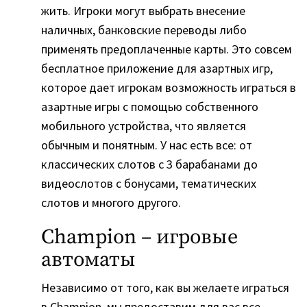
жить. Игроки могут выбрать внесение
наличных, банковские переводы либо
применять предоплаченные карты. Это совсем
бесплатное приложение для азартных игр,
которое дает игрокам возможность играться в
азартные игры с помощью собственного
мобильного устройства, что является
обычным и понятным. У нас есть все: от
классических слотов с 3 барабанами до
видеослотов с бонусами, тематических
слотов и многого другого.
Champion – игровые
автоматы
Независимо от того, как вы желаете играться
в Champion, мы предоставим для вас все