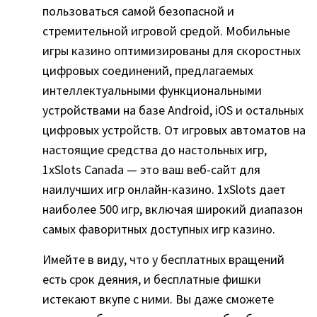
пользоваться самой безопасной и
стремительной игровой средой. Мобильные
игры казино оптимизированы для скоростных
цифровых соединений, предлагаемых
интеллектуальными функциональными
устройствами на базе Android, iOS и остальных
цифровых устройств. От игровых автоматов на
настоящие средства до настольных игр,
1xSlots Canada — это ваш веб-сайт для
наилучших игр онлайн-казино. 1xSlots дает
наиболее 500 игр, включая широкий диапазон
самых фаворитных доступных игр казино.
Имейте в виду, что у бесплатных вращений
есть срок деяния, и бесплатные фишки
истекают вкупе с ними. Вы даже сможете