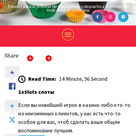
Envases para el proceso de preparación y despacho a domicilio de
toda clase de alimentos
Share
0
0
Read Time:
14 Minute, 56 Second
1xSlots слоты
Если вы новейший игрок в казино либо кто-то
из неизменных клиентов, у нас есть что-то
особое для вас, чтоб сделать ваше общее
воспоминание лучшим.