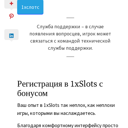
1хслотс
Служба поддержки – в случае
появления вопросцев, игрок может
связаться с командой технической
службы поддержки.
Регистрация в 1xSlots с
бонусом
Ваш опыт в 1xSlots так неплох, как неплохи
игры, которыми вы наслаждаетесь.
Благодаря комфортному интерфейсу просто