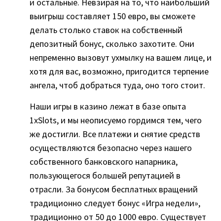
и остальные. Невзирая на то, что наибольший
выигрыш составляет 150 евро, вы сможете
делать столько ставок на собственный
депозитный бонус, сколько захотите. Они
непременно вызовут ухмылку на вашем лице, и
хотя для вас, возможно, пригодится терпение
ангела, чтоб добраться туда, оно того стоит.
Наши игры в казино лежат в базе опыта
1xSlots, и мы неописуемо гордимся тем, чего
же достигли. Все платежи и снятие средств
осуществляются безопасно через нашего
собственного банковского напарника,
пользующегося большей репутацией в
отрасли. За бонусом бесплатных вращений
традиционно следует бонус «Игра недели»,
традиционно от 50 до 1000 евро. Существует