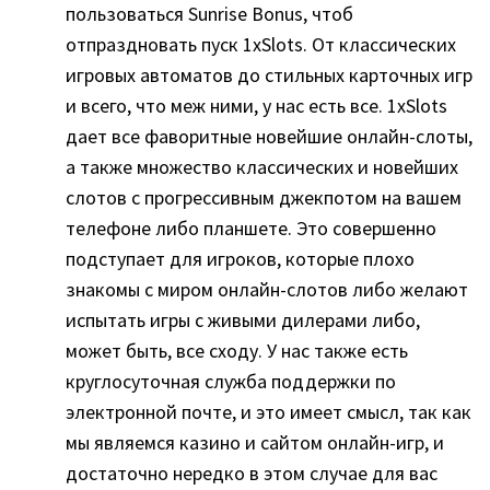
пользоваться Sunrise Bonus, чтоб
отпраздновать пуск 1xSlots. От классических
игровых автоматов до стильных карточных игр
и всего, что меж ними, у нас есть все. 1xSlots
дает все фаворитные новейшие онлайн-слоты,
а также множество классических и новейших
слотов с прогрессивным джекпотом на вашем
телефоне либо планшете. Это совершенно
подступает для игроков, которые плохо
знакомы с миром онлайн-слотов либо желают
испытать игры с живыми дилерами либо,
может быть, все сходу. У нас также есть
круглосуточная служба поддержки по
электронной почте, и это имеет смысл, так как
мы являемся казино и сайтом онлайн-игр, и
достаточно нередко в этом случае для вас