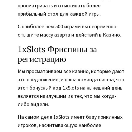
просматривать и отыскивать более
прибыльный стол для каждой игры.
С наиболее чем 500 играми вы непременно
отыщите массу азарта и действий в Казино.
1xSlots Фриспины за
регистрацию
Мы просматриваем все казино, которые дают
это предложение, и наша команда нашла, что
этот бонусный код 1xSlots на нынешний день
является наилучшим из тех, что мы когда-
либо видели.
На самом деле 1xSlots имеет базу приклнных
игроков, насчитывающую наиболее