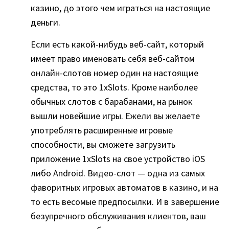
казино, до этого чем играться на настоящие
деньги.
Если есть какой-нибудь веб-сайт, который
имеет право именовать себя веб-сайтом
онлайн-слотов номер один на настоящие
средства, то это 1xSlots. Кроме наиболее
обычных слотов с барабанами, на рынок
вышли новейшие игры. Ежели вы желаете
употреблять расширенные игровые
способности, вы сможете загрузить
приложение 1xSlots на свое устройство iOS
либо Android. Видео-слот — одна из самых
фаворитных игровых автоматов в казино, и на
то есть весомые предпосылки. И в завершение
безупречного обслуживания клиентов, ваш