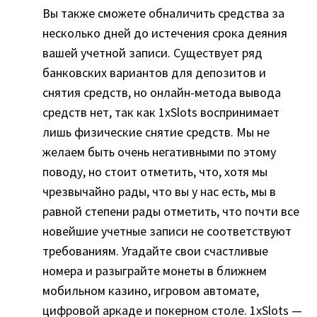
Вы также сможете обналичить средства за
несколько дней до истечения срока деяния
вашей учетной записи. Существует ряд
банковских вариантов для депозитов и
снятия средств, но онлайн-метода вывода
средств нет, так как 1xSlots воспринимает
лишь физические снятие средств. Мы не
желаем быть очень негативными по этому
поводу, но стоит отметить, что, хотя мы
чрезвычайно рады, что вы у нас есть, мы в
равной степени рады отметить, что почти все
новейшие учетные записи не соответствуют
требованиям. Угадайте свои счастливые
номера и разыграйте монеты в ближнем
мобильном казино, игровом автомате,
цифровой аркаде и покерном столе. 1xSlots —