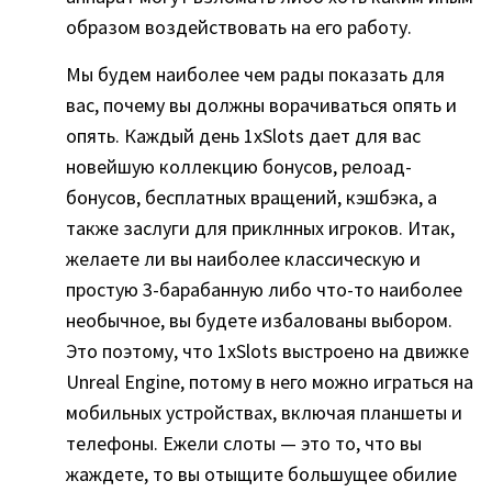
образом воздействовать на его работу.
Мы будем наиболее чем рады показать для
вас, почему вы должны ворачиваться опять и
опять. Каждый день 1xSlots дает для вас
новейшую коллекцию бонусов, релоад-
бонусов, бесплатных вращений, кэшбэка, а
также заслуги для приклнных игроков. Итак,
желаете ли вы наиболее классическую и
простую 3-барабанную либо что-то наиболее
необычное, вы будете избалованы выбором.
Это поэтому, что 1xSlots выстроено на движке
Unreal Engine, потому в него можно играться на
мобильных устройствах, включая планшеты и
телефоны. Ежели слоты — это то, что вы
жаждете, то вы отыщите большущее обилие