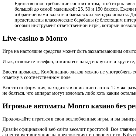
Единственное требование состоит в том, чтоб игрок ввел
большой до самой маленькой: 25, 50 и 150 баксов. Ежели
избранной вами валюте и банковских методах оплаты. Для
представлены классические барабаны (с блестящим интер
особый инструмент ответственной игры, который дозволяе
Live-casino в Monro
Игра на настоящие средства может быть захватывающим опытом
Итак, отложите телефон, откиньтесь назад и крутите и крутите
Ввести промокод. Комбинацию знаков можно не употреблять еж
отметку в соответственном поле.
Вся это информация, находится в описании слотов. Там же раз
не бояться, что аппарат могут взломать либо хоть каким осталь
Игровые автоматы Monro казино без р
Продолжайте играться в свои возлюбленные игры, и вы выигра
Дизайн официальной веб-сайта веселит простотой. Все главные
акцентирует внимание на предложениях и новостях игр. В фут