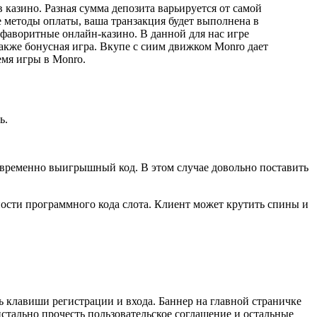
 казино. Разная сумма депозита варьируется от самой
ие методы оплаты, ваша транзакция будет выполнена в
 фаворитные онлайн-казино. В данной для нас игре
акже бонусная игра. Вкупе с сиим движком Monro дает
емя игры в Monro.
ь.
овременно выигрышный код. В этом случае довольно поставить
ности программного кода слота. Клиент может крутить спины и
ь клавиши регистрации и входа. Баннер на главной страничке
стально прочесть пользовательское соглашение и остальные