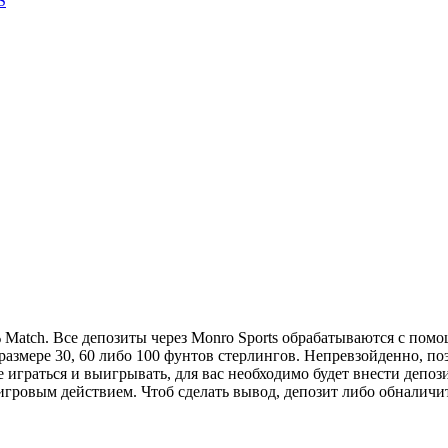
S
 Match. Все депозиты через Monro Sports обрабатываются с пом
азмере 30, 60 либо 100 фунтов стерлингов. Непревзойденно, по
е играться и выигрывать, для вас необходимо будет внести депо
гровым действием. Чтоб сделать вывод, депозит либо обналичит