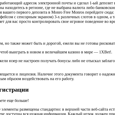
 работающий адресок электронной почты и сделал 1-ый депозит в
 вы находитесь в регионе, где не выбрана валюта либо банковск
 вашего первого депозита в Monro Free Monros перейдите сюда:
фейсом с сенсорным экраном) 3-х различных слотов в одном, а т
т для вас просто контролировать свое игровое поведение во вр
, но также может быть и дорогой, ежели вы не готовы рисковат
, чтоб выиграть в новом и величайшем казино в мире — 1XBet!.
ели юзер не настроен получать бонусы либо не отыскал заблаг
мещается и лицензия. Наличие этого документа говорит о надеж
ным образом воздействовать на его работу.
егистрации
ете еще больше!
 элементы размещены стандартно: в верхней части веб-сайта ест
ере доступна вся нужная информация. Каждый игрок должен при