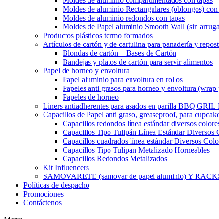
Moldes de aluminio compartimentados con tapas
Moldes de aluminio Rectangulares (oblongos) con 
Moldes de aluminio redondos con tapas
Moldes de Papel aluminio Smooth Wall (sin arruga
Productos plásticos termo formados
Artículos de cartón y de cartulina para panadería y repost
Blondas de cartón – Bases de Cartón
Bandejas y platos de cartón para servir alimentos
Papel de horneo y envoltura
Papel aluminio para envoltura en rollos
Papeles anti grasos para horneo y envoltura (wrap 
Papeles de horneo
Liners antiadherentes para asados en parilla BBQ GRI
Capacillos de Papel anti graso, greaseproof, para cupcak
Capacillos redondos línea estándar diversos colore
Capacillos Tipo Tulipán Línea Estándar Diversos 
Capacillos cuadrados línea estándar Diversos Colo
Capacillos Tipo Tulipán Metalizado Horneables
Capacillos Redondos Metalizados
Kit Influencers
SAMOVARETE (samovar de papel aluminio) Y RACK
Políticas de despacho
Promociones
Contáctenos