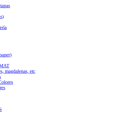
tapas
s)
ería
paper)
L MAT
es, magdalenas, etc
s
Colores
res
S