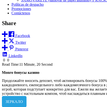
SAMOVARETE (samovar de papel aluminio) Y RACK
Políticas de despacho
Promociones
Contáctenos
Share
Facebook
Twitter
Pinterest
LinkedIn
0
0
Read Time:
11 Minute, 20 Second
Monro бонусы казино
Продолжайте вносить депозит, чтоб активировать бонусы 100%
каждодневного, еженедельного либо каждомесячного бонуса в р
игрой, которая подступает конкретно для вас. Ежели вы желает
устройство с настольным компом, чтоб наслаждаться плавным и
ЗЕРКАЛО