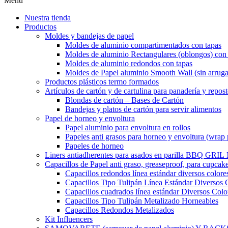
Menu
Nuestra tienda
Productos
Moldes y bandejas de papel
Moldes de aluminio compartimentados con tapas
Moldes de aluminio Rectangulares (oblongos) con 
Moldes de aluminio redondos con tapas
Moldes de Papel aluminio Smooth Wall (sin arruga
Productos plásticos termo formados
Artículos de cartón y de cartulina para panadería y repost
Blondas de cartón – Bases de Cartón
Bandejas y platos de cartón para servir alimentos
Papel de horneo y envoltura
Papel aluminio para envoltura en rollos
Papeles anti grasos para horneo y envoltura (wrap 
Papeles de horneo
Liners antiadherentes para asados en parilla BBQ GRI
Capacillos de Papel anti graso, greaseproof, para cupcak
Capacillos redondos línea estándar diversos colore
Capacillos Tipo Tulipán Línea Estándar Diversos 
Capacillos cuadrados línea estándar Diversos Colo
Capacillos Tipo Tulipán Metalizado Horneables
Capacillos Redondos Metalizados
Kit Influencers