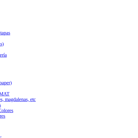
tapas
s)
ería
paper)
L MAT
es, magdalenas, etc
s
Colores
res