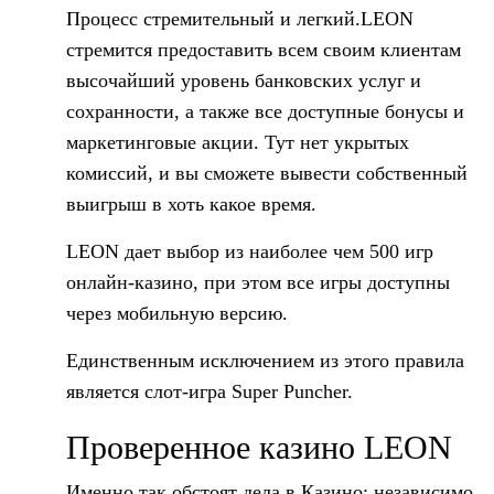
Процесс стремительный и легкий.LEON
стремится предоставить всем своим клиентам
высочайший уровень банковских услуг и
сохранности, а также все доступные бонусы и
маркетинговые акции. Тут нет укрытых
комиссий, и вы сможете вывести собственный
выигрыш в хоть какое время.
LEON дает выбор из наиболее чем 500 игр
онлайн-казино, при этом все игры доступны
через мобильную версию.
Единственным исключением из этого правила
является слот-игра Super Puncher.
Проверенное казино LEON
Именно так обстоят дела в Казино: независимо