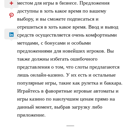
местом для игры в бизнесе. Предложения
доступны в хоть какое время по вашему
выбору, и вы сможете подписаться и
отрешиться в хоть какое время. Ввод и вывод
средств осуществляется очень комфортными
методами, с бонусами и особыми
предложениями для новейших игроков. Вы
также должны избегать ошибочного
представления о том, что слоты предлагаются
лишь онлайн-казино. У их есть и остальные
популярные игры, такие как рулетка и баккара.
Играйтесь в фаворитные игровые автоматы и
игры казино по наилучшим ценам прямо на
данный момент, выбрав загрузку либо
приложение.