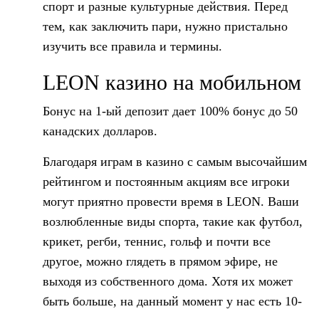
спорт и разные культурные действия. Перед
тем, как заключить пари, нужно пристально
изучить все правила и термины.
LEON казино на мобильном
Бонус на 1-ый депозит дает 100% бонус до 50
канадских долларов.
Благодаря играм в казино с самым высочайшим
рейтингом и постоянным акциям все игроки
могут приятно провести время в LEON. Ваши
возлюбленные виды спорта, такие как футбол,
крикет, регби, теннис, гольф и почти все
другое, можно глядеть в прямом эфире, не
выходя из собственного дома. Хотя их может
быть больше, на данный момент у нас есть 10-