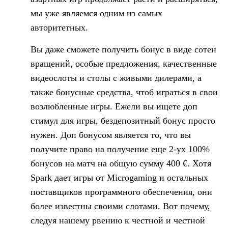
мы уже являемся одним из самых
авторитетных.
Вы даже сможете получить бонус в виде сотен
вращений, особые предложения, качественные
видеослоты и столы с живыми дилерами, а
также бонусные средства, чтоб играться в свои
возлюбленные игры. Ежели вы ищете доп
стимул для игры, бездепозитный бонус просто
нужен. Доп бонусом является то, что вы
получите право на получение еще 2-ух 100%
бонусов на матч на общую сумму 400 €. Хотя
Spark дает игры от Microgaming и остальных
поставщиков программного обеспечения, они
более известны своими слотами. Вот почему,
следуя нашему рвению к честной и честной