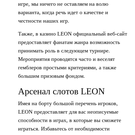
игре, мы ничего не оставляем на волю
варианта, когда речь идет о качестве и
честности наших игр.
Также, в казино LEON официальный веб-сайт
предоставляет фанатам жанра возможность
принимать роль в следующем турнире.
Мероприятия проводятся часто и веселят
гемблеров простыми критериями, а также
большим призовым фондом.
Арсенал слотов LEON
Имея на борту большой перечень игроков,
LEON предоставляет для вас неописуемые
способности в играх, в которые вы сможете
играться. Избавьтесь от необходимости