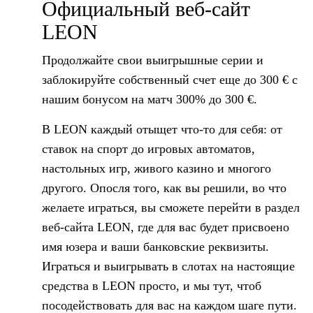
Официальный веб-сайт
LEON
Продолжайте свои выигрышные серии и
заблокируйте собственный счет еще до 300 € с
нашим бонусом на матч 300% до 300 €.
В LEON каждый отыщет что-то для себя: от
ставок на спорт до игровых автоматов,
настольных игр, живого казино и многого
другого. Опосля того, как вы решили, во что
желаете играться, вы сможете перейти в раздел
веб-сайта LEON, где для вас будет присвоено
имя юзера и ваши банковские реквизиты.
Играться и выигрывать в слотах на настоящие
средства в LEON просто, и мы тут, чтоб
посодействовать для вас на каждом шаге пути.