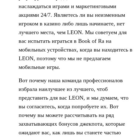
наслаждаться играми и маркетинговыми
акциями 24/7. Являетесь ли вы неизменным
игроком в казино либо лишь начинаете, нет
лучшего места, чем LEON. Мы советуем для
вас испытать играться в Book of Ra на
мобильных устройствах, когда вы находитесь в
LEON, поэтому что мы не предлагаем
мобильные игры.
Вот почему наша команда профессионалов
избрала наилучшее из лучшего, чтоб
представить для вас LEON, и мы думаем, что
вы согласитесь, когда попробуете их. Вот
почему вы можете рассчитывать на ряд
захватывающих бонусов джекпота, которые
ожидают вас, как лишь вы станете частью