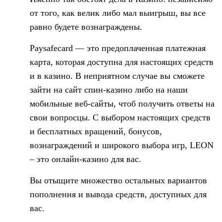
от того, как велик либо мал выигрыш, вы все
равно будете вознаграждены.
Paysafecard — это предоплаченная платежная
карта, которая доступна для настоящих средств
и в казино. В неприятном случае вы сможете
зайти на сайт спин-казино либо на наши
мобильные веб-сайты, чтоб получить ответы на
свои вопросцы. С выбором настоящих средств
и бесплатных вращений, бонусов,
вознаграждений и широкого выбора игр, LEON
– это онлайн-казино для вас.
Вы отыщите множество остальных вариантов
пополнения и вывода средств, доступных для
вас.