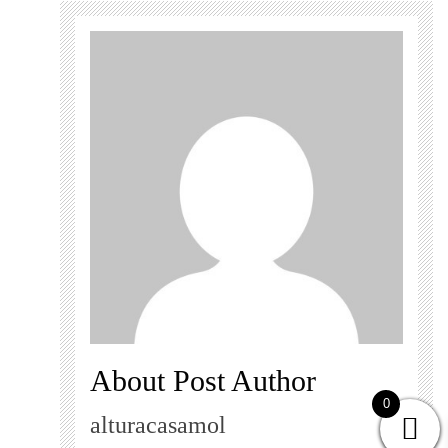
About Post Author
0
alturacasamol