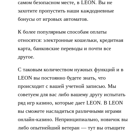
самом безопасном месте, в LEON. Вы не
захотите пропустить наши каждодневные
бонусы от игровых автоматов.
К более популярным способам оплаты
относятся: электронные кошельки, кредитная
карта, банковские переводы и почти все
другое.
С таковым количеством нужных функций и в
LEON вы постоянно будете знать, что
происходит с вашей учетной записью. Мы
советуем для вас либо вашему другу испытать
ряд игр казино, которые дает LEON. В LEON
вы сможете насладиться различными играми
онлайн-казино. Непринципиально, новичок вы
либо опытнейший ветеран — тут вы отыщите