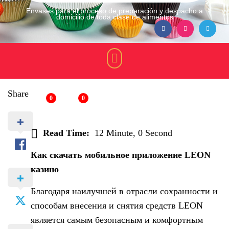
Envases para el proceso de preparación y despacho a
domicilio de toda clase de alimentos
Share
0
0
Read Time:
12 Minute, 0 Second
Как скачать мобильное приложение LEON
казино
Благодаря наилучшей в отрасли сохранности и
способам внесения и снятия средств LEON
является самым безопасным и комфортным