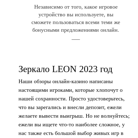
Независимо от того, какое игровое
устройство вы используете, вы
сможете пользоваться всеми теми же
бонусными предложениями онлайн.
Зеркало LEON 2023 год
Наши обзоры онлайн-казино написаны
настоящими игроками, которые хлопочут о
нашей сохранности. Просто удостоверьтесь,
что вы зарегались и внесли депозит, ежели
желаете вывести выигрыш. Но не волнуйтесь;
ежели вы ищете что-то наиболее сложное, у
нас также есть большой выбор живых игр в