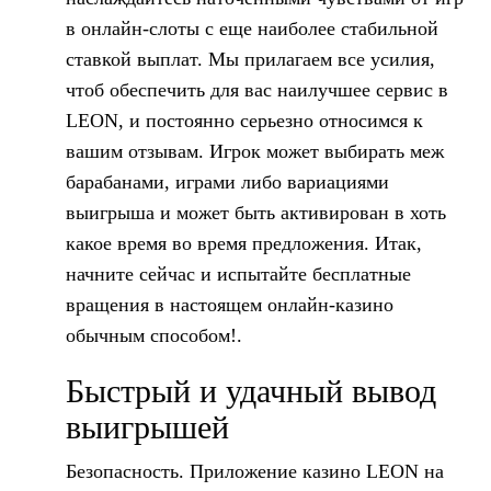
в онлайн-слоты с еще наиболее стабильной
ставкой выплат. Мы прилагаем все усилия,
чтоб обеспечить для вас наилучшее сервис в
LEON, и постоянно серьезно относимся к
вашим отзывам. Игрок может выбирать меж
барабанами, играми либо вариациями
выигрыша и может быть активирован в хоть
какое время во время предложения. Итак,
начните сейчас и испытайте бесплатные
вращения в настоящем онлайн-казино
обычным способом!.
Быстрый и удачный вывод
выигрышей
Безопасность. Приложение казино LEON на