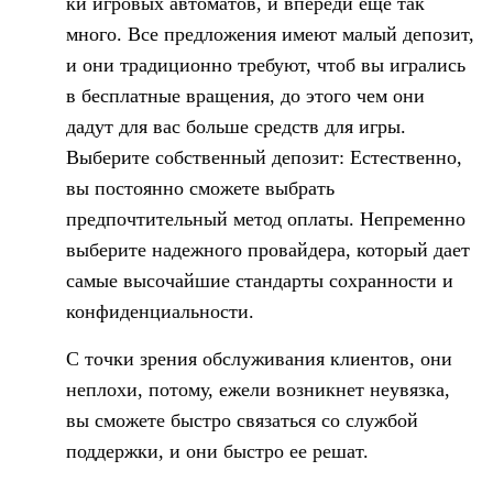
ки игровых автоматов, и впереди еще так
много. Все предложения имеют малый депозит,
и они традиционно требуют, чтоб вы игрались
в бесплатные вращения, до этого чем они
дадут для вас больше средств для игры.
Выберите собственный депозит: Естественно,
вы постоянно сможете выбрать
предпочтительный метод оплаты. Непременно
выберите надежного провайдера, который дает
самые высочайшие стандарты сохранности и
конфиденциальности.
С точки зрения обслуживания клиентов, они
неплохи, потому, ежели возникнет неувязка,
вы сможете быстро связаться со службой
поддержки, и они быстро ее решат.