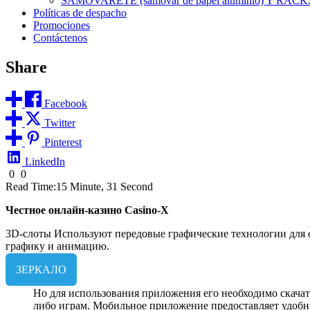
SAMOVARETE (samovar de papel aluminio) Y RACK
Políticas de despacho
Promociones
Contáctenos
Share
Facebook
Twitter
Pinterest
LinkedIn
0
0
Read Time:
15 Minute, 31 Second
Честное онлайн-казино Casino-X
3D-слоты Используют передовые графические технологии для 
графику и анимацию.
ЗЕРКАЛО
Но для использования приложения его необходимо скачат
либо играм. Мобильное приложение предоставляет удобн