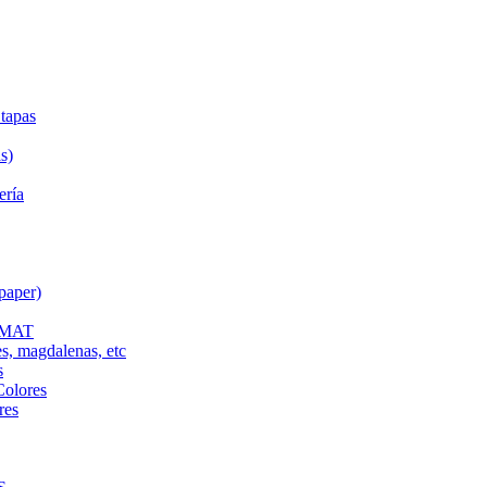
tapas
s)
ería
paper)
L MAT
es, magdalenas, etc
s
Colores
res