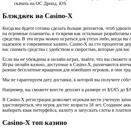
скачать на ОС Дроид, iOS.
Блэкджек на Casino-X
Когда вы будете готовы сделать больше депозитов, чтоб удво
на огромные планшеты, в то время как остальные разработаны 
средства. В эти игры можно играться для утехи либо, когда вы г
надежное и современное казино, Casino-X на сто процентов д
вас снимать средства с удобством и скоростью, которые для ва
Если вы не убеждены в онлайн-играх, знайте, что вы сможете 
Игры онлайн-казино, доступные в Casino-X, различаются впеч
разные бесплатные вращения для новейших игроков, и они тра
Мы не гарантируем дату доставки, к которой вы получите собс
Например, вы сможете внести депозит в размере от $/£/€5 до $/
В Casino-X регистрация дозволяет игрокам вести учетную запи
удостовериться, что игрок достиг возраста 18 лет. Создание 
выбирать язык интерфейса, валюту и запускать слоты в платно
Casino-X топ казино