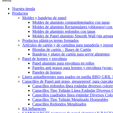
Menu
Nuestra tienda
Productos
Moldes y bandejas de papel
Moldes de aluminio compartimentados con tapas
Moldes de aluminio Rectangulares (oblongos) con 
Moldes de aluminio redondos con tapas
Moldes de Papel aluminio Smooth Wall (sin arruga
Productos plásticos termo formados
Artículos de cartón y de cartulina para panadería y repost
Blondas de cartón – Bases de Cartón
Bandejas y platos de cartón para servir alimentos
Papel de horneo y envoltura
Papel aluminio para envoltura en rollos
Papeles anti grasos para horneo y envoltura (wrap 
Papeles de horneo
Liners antiadherentes para asados en parilla BBQ GRI
Capacillos de Papel anti graso, greaseproof, para cupcak
Capacillos redondos línea estándar diversos colore
Capacillos Tipo Tulipán Línea Estándar Diversos 
Capacillos cuadrados línea estándar Diversos Colo
Capacillos Tipo Tulipán Metalizado Horneables
Capacillos Redondos Metalizados
Kit Influencers