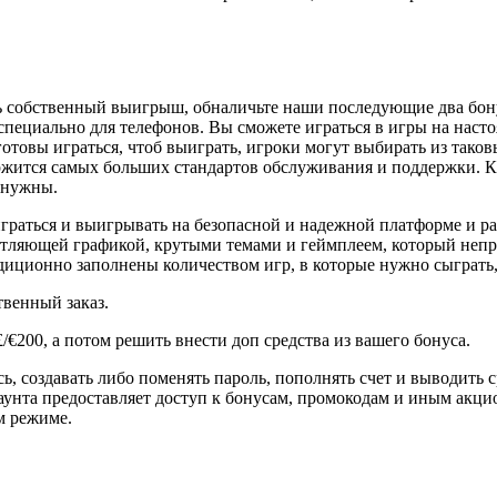
ить собственный выигрыш, обналичьте наши последующие два бо
специально для телефонов. Вы сможете играться в игры на насто
отовы играться, чтоб выиграть, игроки могут выбирать из таковых
ержится самых больших стандартов обслуживания и поддержки. К
с нужны.
играться и выигрывать на безопасной и надежной платформе и р
атляющей графикой, крутыми темами и геймплеем, который непре
диционно заполнены количеством игр, в которые нужно сыграть,
твенный заказ.
£/€200, а потом решить внести доп средства из вашего бонуса.
сь, создавать либо поменять пароль, пополнять счет и выводить
аккаунта предоставляет доступ к бонусам, промокодам и иным а
м режиме.