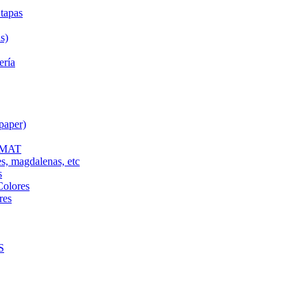
tapas
s)
ería
paper)
L MAT
es, magdalenas, etc
s
Colores
res
S