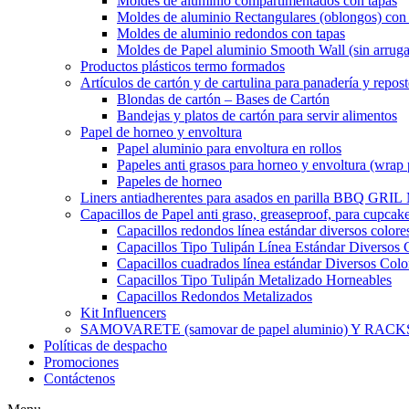
Moldes de aluminio compartimentados con tapas
Moldes de aluminio Rectangulares (oblongos) con 
Moldes de aluminio redondos con tapas
Moldes de Papel aluminio Smooth Wall (sin arruga
Productos plásticos termo formados
Artículos de cartón y de cartulina para panadería y repost
Blondas de cartón – Bases de Cartón
Bandejas y platos de cartón para servir alimentos
Papel de horneo y envoltura
Papel aluminio para envoltura en rollos
Papeles anti grasos para horneo y envoltura (wrap 
Papeles de horneo
Liners antiadherentes para asados en parilla BBQ GRI
Capacillos de Papel anti graso, greaseproof, para cupcak
Capacillos redondos línea estándar diversos colore
Capacillos Tipo Tulipán Línea Estándar Diversos 
Capacillos cuadrados línea estándar Diversos Colo
Capacillos Tipo Tulipán Metalizado Horneables
Capacillos Redondos Metalizados
Kit Influencers
SAMOVARETE (samovar de papel aluminio) Y RACK
Políticas de despacho
Promociones
Contáctenos