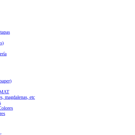
tapas
s)
ería
paper)
L MAT
es, magdalenas, etc
s
Colores
res