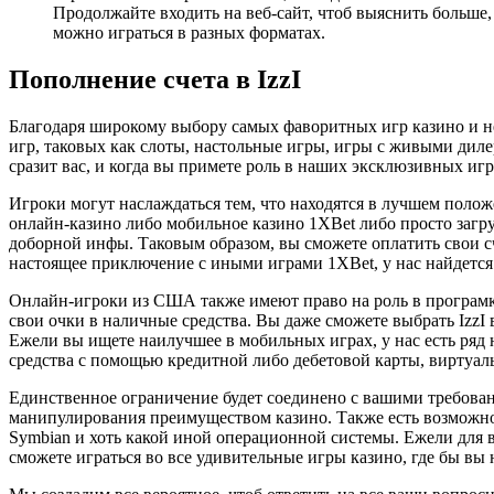
Продолжайте входить на веб-сайт, чтоб выяснить больше,
можно играться в разных форматах.
Пополнение счета в IzzI
Благодаря широкому выбору самых фаворитных игр казино и не
игр, таковых как слоты, настольные игры, игры с живыми диле
сразит вас, и когда вы примете роль в наших эксклюзивных игр
Игроки могут наслаждаться тем, что находятся в лучшем полож
онлайн-казино либо мобильное казино 1XBet либо просто загр
доборной инфы. Таковым образом, вы сможете оплатить свои сч
настоящее приключение с иными играми 1XBet, у нас найдется 
Онлайн-игроки из США также имеют право на роль в програмке
свои очки в наличные средства. Вы даже сможете выбрать IzzI 
Ежели вы ищете наилучшее в мобильных играх, у нас есть ряд
средства с помощью кредитной либо дебетовой карты, виртуа
Единственное ограничение будет соединено с вашими требован
манипулирования преимуществом казино. Также есть возможнос
Symbian и хоть какой иной операционной системы. Ежели для вас
сможете играться во все удивительные игры казино, где бы вы 