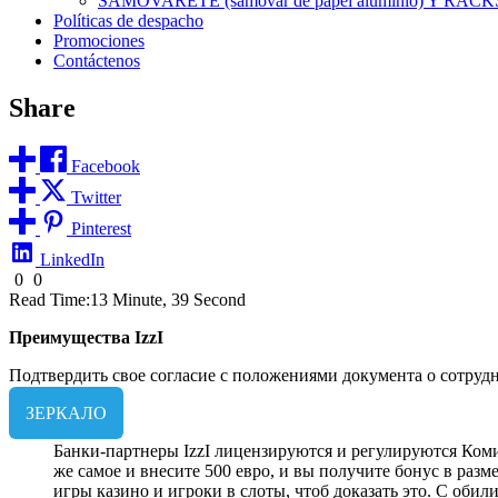
SAMOVARETE (samovar de papel aluminio) Y RACK
Políticas de despacho
Promociones
Contáctenos
Share
Facebook
Twitter
Pinterest
LinkedIn
0
0
Read Time:
13 Minute, 39 Second
Преимущества IzzI
Подтвердить свое согласие с положениями документа о сотруд
ЗЕРКАЛО
Банки-партнеры IzzI лицензируются и регулируются Коми
же самое и внесите 500 евро, и вы получите бонус в разме
игры казино и игроки в слоты, чтоб доказать это. С обил