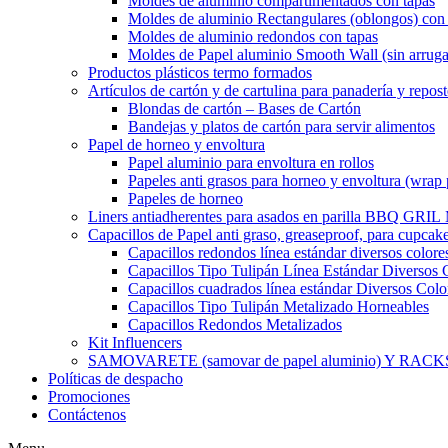
Moldes de aluminio compartimentados con tapas
Moldes de aluminio Rectangulares (oblongos) con 
Moldes de aluminio redondos con tapas
Moldes de Papel aluminio Smooth Wall (sin arruga
Productos plásticos termo formados
Artículos de cartón y de cartulina para panadería y repost
Blondas de cartón – Bases de Cartón
Bandejas y platos de cartón para servir alimentos
Papel de horneo y envoltura
Papel aluminio para envoltura en rollos
Papeles anti grasos para horneo y envoltura (wrap 
Papeles de horneo
Liners antiadherentes para asados en parilla BBQ GRI
Capacillos de Papel anti graso, greaseproof, para cupcak
Capacillos redondos línea estándar diversos colore
Capacillos Tipo Tulipán Línea Estándar Diversos 
Capacillos cuadrados línea estándar Diversos Colo
Capacillos Tipo Tulipán Metalizado Horneables
Capacillos Redondos Metalizados
Kit Influencers
SAMOVARETE (samovar de papel aluminio) Y RACK
Políticas de despacho
Promociones
Contáctenos