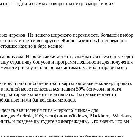
оматы — одни из самых фаворитных игр в мире, и в их
ных игроков. Из нашего широкого перечня есть большой выбор
кпотом и почти все другое. Живое казино IzzI, непременно,
стоящее казино в баре казино.
ым бонусом. Игроки также могут наслаждаться всем сиим через
 нашу страничку бонусов и программ лояльности для получения
 желаете рискнуть на игровых автоматах либо отправиться в
ю кредитной либо дебетовой карты вы можете конвертировать
б в полной мере пользоваться нашим 50% бонусом на матч!
гр, которые вы захотите испытать. Вы сможете внести
збранных нами банковских методов.
 делать вычисления типа «черного ящика» для
е для Android, iOS, телефонов Windows, Blackberry, Windows,
опять, и позднее вы будете вознаграждены. Это значит, что вы