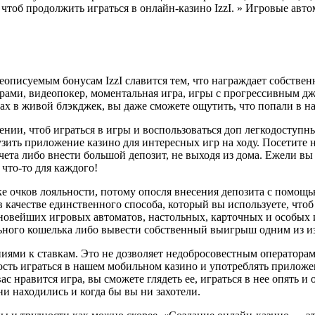
 чтоб продолжить играться в онлайн-казино IzzI. » Игровые авт
описуемым бонусам IzzI славится тем, что награждает собствен
рами, видеопокер, моментальная игра, игры с прогрессивным дже
ах в живой блэкджек, вы даже сможете ощутить, что попали в на
ении, чтоб играться в игры и воспользоваться доп легкодоступн
узить приложение казино для интересных игр на ходу. Посетите
ета либо внести большой депозит, не выходя из дома. Ежели вы
что-то для каждого!
 очков лояльности, потому опосля внесения депозита с помощь
в качестве единственного способа, который вы используете, что
 новейших игровых автоматов, настольных, карточных и особых и
льного кошелька либо вывести собственный выигрыш одним из и
иями к ставкам. Это не дозволяет недобросовестным операторам
ть играться в нашем мобильном казино и употреблять приложени
 нравится игра, вы сможете глядеть ее, играться в нее опять и 
ни находились и когда бы вы ни захотели.