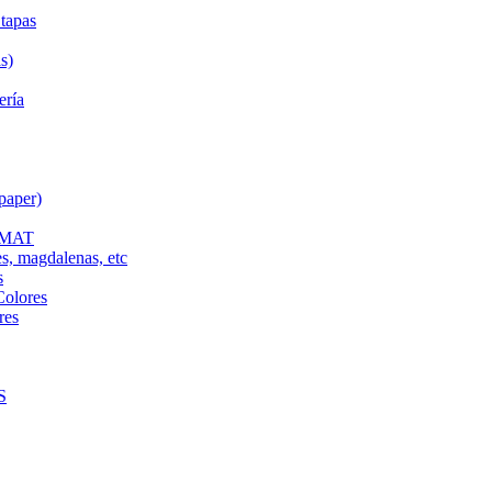
tapas
s)
ería
paper)
L MAT
es, magdalenas, etc
s
Colores
res
S