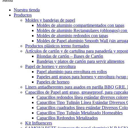
Menu
Nuestra tienda
Productos
Moldes y bandejas de papel
Moldes de aluminio compartimentados con tapas
Moldes de aluminio Rectangulares (oblongos) con 
Moldes de aluminio redondos con tapas
Moldes de Papel aluminio Smooth Wall (sin arruga
Productos plásticos termo formados
Artículos de cartón y de cartulina para panadería y repost
Blondas de cartón – Bases de Cartón
Bandejas y platos de cartón para servir alimentos
Papel de horneo y envoltura
Papel aluminio para envoltura en rollos
Papeles anti grasos para horneo y envoltura (wrap 
Papeles de horneo
Liners antiadherentes para asados en parilla BBQ GRI
Capacillos de Papel anti graso, greaseproof, para cupcak
Capacillos redondos línea estándar diversos colore
Capacillos Tipo Tulipán Línea Estándar Diversos 
Capacillos cuadrados línea estándar Diversos Colo
Capacillos Tipo Tulipán Metalizado Horneables
Capacillos Redondos Metalizados
Kit Influencers