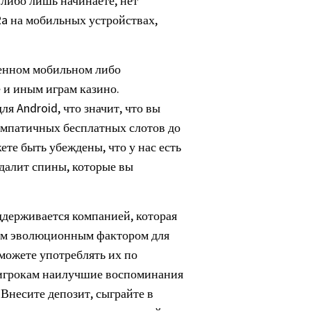
либо лишь начинаете, нет
 Ra на мобильных устройствах,
венном мобильном либо
 и иным играм казино.
я Android, что значит, что вы
симпатичных бесплатных слотов до
те быть убеждены, что у нас есть
удалит спины, которые вы
оддерживается компанией, которая
ным эволюционным фактором для
 можете употреблять их по
 игрокам наилучшие воспоминания
 Внесите депозит, сыграйте в