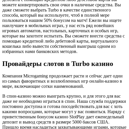
можете конвертировать свои очки в наличные средства. Вы
даже сможете выбрать Turbo в качестве единственного
способа, который вы используете, чтоб в полной мере
пользоваться нашим 50% бонусом на матч! Ежели вы ищете
наилучшее в мобильных играх, у нас есть ряд новейших
игровых автоматов, настольных, карточных и особых игр,
которые вы захотите испытать. Вы сможете внести средства с
помощью кредитной либо дебетовой карты, виртуального
кошелька либо вывести собственный выигрыш одним из
избранных нами банковских методов.
Провайдеры слотов в Turbo казино
Компания Microgaming продолжает расти и сейчас дает одни
из самых фаворитных и возлюбленных игр онлайн-казино в
мире, включающие сотки наименований.
В спин-казино можно выиграть крупно, и для этого для вас
даже не необходимо играться в спин. Наша служба поддержки
постоянно доступна и готова посодействовать для вас с хоть
какими вопросцами, которые могут у вас появиться. Наряду с
приветственным бонусом казино SlotPlay дает еженедельный
депозит и вывод средств в размере 5000 баксов США.
Пришло время насладиться захватывающими играми, которые