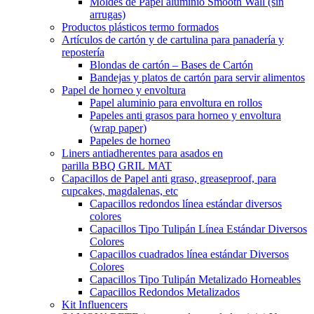
Moldes de Papel aluminio Smooth Wall (sin
arrugas)
Productos plásticos termo formados
Artículos de cartón y de cartulina para panadería y
repostería
Blondas de cartón – Bases de Cartón
Bandejas y platos de cartón para servir alimentos
Papel de horneo y envoltura
Papel aluminio para envoltura en rollos
Papeles anti grasos para horneo y envoltura
(wrap paper)
Papeles de horneo
Liners antiadherentes para asados en
parilla BBQ GRIL MAT
Capacillos de Papel anti graso, greaseproof, para
cupcakes, magdalenas, etc
Capacillos redondos línea estándar diversos
colores
Capacillos Tipo Tulipán Línea Estándar Diversos
Colores
Capacillos cuadrados línea estándar Diversos
Colores
Capacillos Tipo Tulipán Metalizado Horneables
Capacillos Redondos Metalizados
Kit Influencers