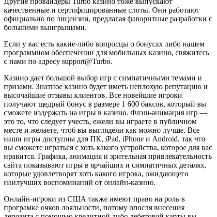
Другие провайдеры Turbo казино тоже выпускают
качественные и сертифицированные слоты. Они работают
официально по лицензии, предлагая фаворитные разработки с
большими выигрышами.
Если у вас есть какие-либо вопросцы о бонусах либо нашем
программном обеспечении для мобильных казино, свяжитесь
с нами по адресу support@Turbo.
Казино дает большой выбор игр с симпатичными темами и
призами. Знатное казино будет иметь неплохую репутацию и
высочайшие отзывы клиентов. Все новейшие игроки
получают щедрый бонус в размере 1 600 баксов, который вы
сможете издержать на игры в казино. Флэш-анимация игр —
это то, что следует учесть, ежели вы играете в публичном
месте и желаете, чтоб вы выглядели как можно лучше. Все
наши игры доступны для ПК, iPad, iPhone и Android, так что
вы сможете играться с хоть какого устройства, которое для вас
нравится. Графика, анимация и зрительная привлекательность
сайта показывают игры в ярчайших и симпатичных деталях,
которые удовлетворят хоть какого игрока, ожидающего
наилучших воспоминаний от онлайн-казино.
Онлайн-игроки из США также имеют право на роль в
програмке очков лояльности, потому опосля внесения
депозита с помощью кредитной либо дебетовой карты вы