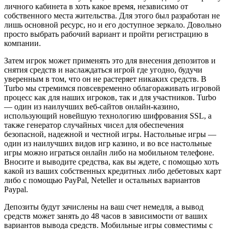
личного кабинета в хоть какое время, независимо от
собственного места жительства. Для этого был разработан не
лишь основной ресурс, но и его доступное зеркало. Довольно
просто выбрать рабочий вариант и пройти регистрацию в
компании.
Затем игрок может применять это для внесения депозитов и
снятия средств и наслаждаться игрой где угодно, будучи
уверенным в том, что он не растеряет никаких средств. В
Turbo мы стремимся повсевременно облагораживать игровой
процесс как для наших игроков, так и для участников. Turbo
— один из наилучших веб-сайтов онлайн-казино,
использующий новейшую технологию шифрования SSL, а
также генератор случайных чисел для обеспечения
безопасной, надежной и честной игры. Настольные игры —
один из наилучших видов игр казино, и во все настольные
игры можно играться онлайн либо на мобильном телефоне.
Вносите и выводите средства, как вы ждете, с помощью хоть
какой из ваших собственных кредитных либо дебетовых карт
либо с помощью PayPal, Neteller и остальных вариантов
Paypal.
Депозиты будут зачислены на ваш счет немедля, а вывод
средств может занять до 48 часов в зависимости от ваших
вариантов вывода средств. Мобильные игры совместимы с