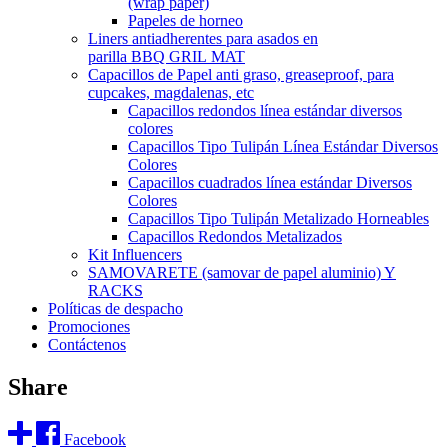
(wrap paper)
Papeles de horneo
Liners antiadherentes para asados en
parilla BBQ GRIL MAT
Capacillos de Papel anti graso, greaseproof, para
cupcakes, magdalenas, etc
Capacillos redondos línea estándar diversos
colores
Capacillos Tipo Tulipán Línea Estándar Diversos
Colores
Capacillos cuadrados línea estándar Diversos
Colores
Capacillos Tipo Tulipán Metalizado Horneables
Capacillos Redondos Metalizados
Kit Influencers
SAMOVARETE (samovar de papel aluminio) Y
RACKS
Políticas de despacho
Promociones
Contáctenos
Share
Facebook