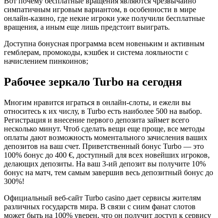
Вот почему бесплатные вращения являются чрезвычайно
симпатичным игровым вариантом, в особенности в мире
онлайн-казино, где некие игроки уже получили бесплатные
вращения, а иным еще лишь предстоит выиграть.
Доступна бонусная программа всем новеньким и активным
гемблерам, промокоды, кэшбек и система лояльности с
начислением пинкоинов;
Рабочее зеркало Turbo на сегодня
Многим нравится играться в онлайн-слоты, и ежели вы
относитесь к их числу, в Turbo есть наиболее 500 на выбор.
Регистрация и внесение первого депозита займет всего
несколько минут. Чтоб сделать вещи еще проще, все методы
оплаты дают возможность моментального зачисления ваших
депозитов на ваш счет. Приветственный бонус Turbo — это
100% бонус до 400 €, доступный для всех новейших игроков,
делающих депозиты. На ваш 3-ий депозит вы получите 10%
бонус на матч, тем самым завершив весь депозитный бонус до
300%!
Официальный веб-сайт Turbo casino дает сервисы жителям
различных государств мира. В связи с сиим фанат слотов
может быть на 100% уверен, что он получит доступ к сервису