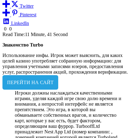
Twitter
Pinterest
LinkedIn
0
0
Read Time:
11 Minute, 41 Second
Знакомство Turbo
Использование инфы. Игрок может выяснить, для каких
целей казино употребляет собранную информацию: для
управления учетными записями юзеров, предоставления
услуг, распространения акций, прохождения верификации.
ПЕРЕЙТИ НА САЙТ
Игроки должны наслаждаться качественными
играми, уделяя каждой игре свою долю времени и
внимания, а непростой интерфейс не является
препятствием. Это игра, в которой вы
обманываете собственных врагов, и количество
карт, которые у вас есть, будет фактором,
определяющим ваш фуррор. TurbooffLtd
принадлежит Nest App Ltd (номер компании: ,
дочерней компанией которой является Turboland