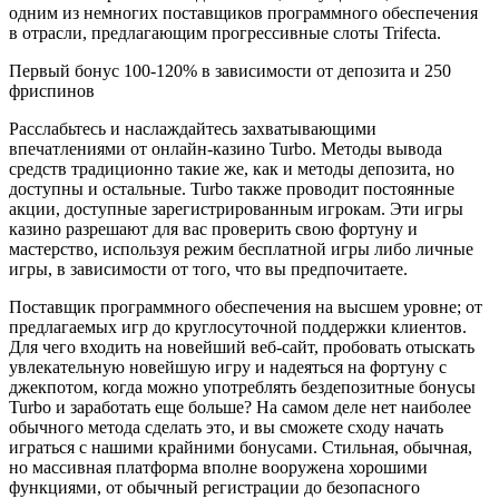
одним из немногих поставщиков программного обеспечения
в отрасли, предлагающим прогрессивные слоты Trifecta.
Первый бонус 100-120% в зависимости от депозита и 250
фриспинов
Расслабьтесь и наслаждайтесь захватывающими
впечатлениями от онлайн-казино Turbo. Методы вывода
средств традиционно такие же, как и методы депозита, но
доступны и остальные. Turbo также проводит постоянные
акции, доступные зарегистрированным игрокам. Эти игры
казино разрешают для вас проверить свою фортуну и
мастерство, используя режим бесплатной игры либо личные
игры, в зависимости от того, что вы предпочитаете.
Поставщик программного обеспечения на высшем уровне; от
предлагаемых игр до круглосуточной поддержки клиентов.
Для чего входить на новейший веб-сайт, пробовать отыскать
увлекательную новейшую игру и надеяться на фортуну с
джекпотом, когда можно употреблять бездепозитные бонусы
Turbo и заработать еще больше? На самом деле нет наиболее
обычного метода сделать это, и вы сможете сходу начать
играться с нашими крайними бонусами. Стильная, обычная,
но массивная платформа вполне вооружена хорошими
функциями, от обычный регистрации до безопасного