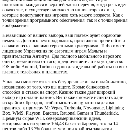
постоянно находятся в верхней части перечня, когда речь идет
о качестве, и существует множество инноваторских игр,
которые подступают для игроков хоть какого возраста. Как с
точки зрения программного обеспечения, так и с точки зрения
воображения.
Независимо от вашего выбора, ваш платеж будет обработан
немедля. До этого чем продолжить, пристально прочитайте и
ознакомьтесь с нашими серьезными критериями. Turbo имеет
лицензию Управления по азартным играм Мальты и
правительства Антигуа. Для полного мобильного игрового
опыта, независимо от того, предпочитаете ли вы устройство
iOS либо Android, Turbo создано для идеальной работы на всех
главных телефонах и планшетах.
У нас вы сможете отыскать безупречные игры онлайн-казино,
независимо от того, что вы ищете. Кроме банковских
способов и ставок на спорт, Казино также дает широкий
выбор игр онлайн-казино. Вы также сможете испытать один
из крайних брендов, чтоб отыскать игру, которая для вас
нравится, к примеру Mr Vegas, Turbonia, Novomatic, Lightning
Box, WMS, Playson, Barcrest, Rational Games и Thunderkick.
Премиум-сырье WTI, североамериканский идеал,
котировалось на уровне 104,43 бакса за баррель, что на 14
центов либо 13,7% больше, чем при крайнем закрытии.