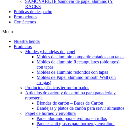
SAMOVARETE (samovar de papel aluminio) Y
RACKS
Políticas de despacho
Promociones
Contáctenos
Menu
Nuestra tienda
Productos
Moldes y bandejas de papel
Moldes de aluminio compartimentados con tapas
Moldes de aluminio Rectangulares (oblongos)
con tapas
Moldes de aluminio redondos con tapas
Moldes de Papel aluminio Smooth Wall (sin
arrugas)
Productos plásticos termo formados
Artículos de cartón y de cartulina para panadería y
repostería
Blondas de cartón – Bases de Cartón
Bandejas y platos de cartón para servir alimentos
Papel de horneo y envoltura
Papel aluminio para envoltura en rollos
Papeles anti grasos para horneo y envoltura