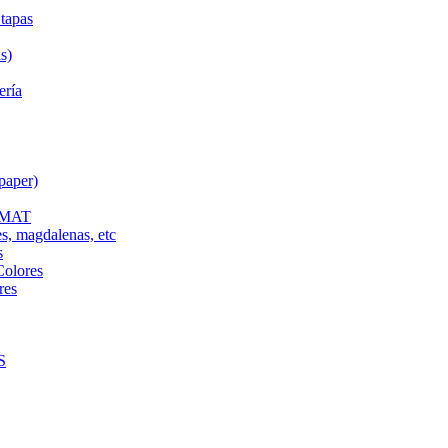
tapas
s)
ería
paper)
L MAT
es, magdalenas, etc
s
Colores
res
S