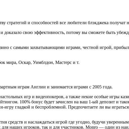
тву стратегий и способностей все любители блэкджека получат н
и доказало свою эффективность, потому вы сможете быть убежде
азино с самыми захватывающими играми, честной игрой, прибы
ок мира, Оскар, Уимблдон, Мастерс и т.
зартным играм Англии и занимается играми с 2005 года.
настольных игр и видеопокеров, а также некие особые игры кази
тингом. 100% бонус будет зачислен на ваш 1-ый депозит и таков
йн-игру гладкой и беспроблемной. Предпочитаете ли вы игратьс
тия средств и наслаждаться игрой где угодно, будучи уверенным 
 для наших игроков, так и для участников. Monro — один из н