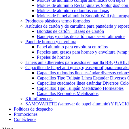
Moldes de aluminio compartimentados con tapas
Moldes de aluminio Rectangulares (oblongos) con 
Moldes de aluminio redondos con tapas
Moldes de Papel aluminio Smooth Wall (sin arruga
Productos plásticos termo formados
Artículos de cartón y de cartulina para panadería y repost
Blondas de cartón – Bases de Cartón
Bandejas y platos de cartón para servir alimentos
Papel de horneo y envoltura
Papel aluminio para envoltura en rollos
Papeles anti grasos para horneo y envoltura (wrap 
Papeles de horneo
Liners antiadherentes para asados en parilla BBQ GRI
Capacillos de Papel anti graso, greaseproof, para cupcak
Capacillos redondos línea estándar diversos colore
Capacillos Tipo Tulipán Línea Estándar Diversos 
Capacillos cuadrados línea estándar Diversos Colo
Capacillos Tipo Tulipán Metalizado Horneables
Capacillos Redondos Metalizados
Kit Influencers
SAMOVARETE (samovar de papel aluminio) Y RACK
Políticas de despacho
Promociones
Contáctenos