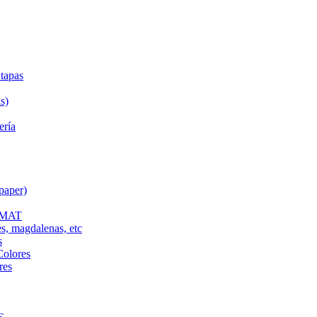
tapas
s)
ería
paper)
L MAT
es, magdalenas, etc
s
Colores
res