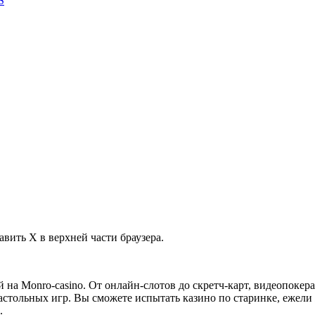
S
авить X в верхней части браузера.
 на Monro-casino. От онлайн-слотов до скретч-карт, видеопокер
астольных игр. Вы сможете испытать казино по старинке, ежели
.