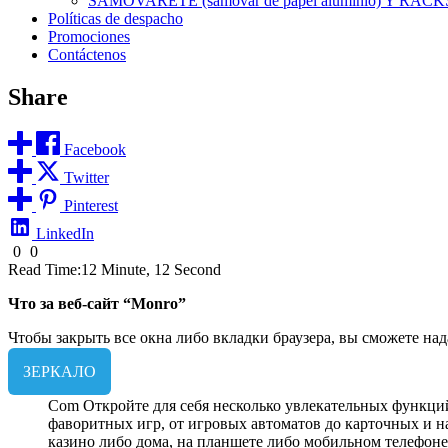
SAMOVARETE (samovar de papel aluminio) Y RACK
Políticas de despacho
Promociones
Contáctenos
Share
Facebook
Twitter
Pinterest
LinkedIn
0
0
Read Time:
12 Minute, 12 Second
Что за веб-сайт “Monro”
Чтобы закрыть все окна либо вкладки браузера, вы сможете над
ЗЕРКАЛО
Com Откройте для себя несколько увлекательных функций
фаворитных игр, от игровых автоматов до карточных и н
казино либо дома, на планшете либо мобильном телефоне