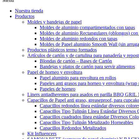
Menu
Nuestra tienda
Productos
Moldes y bandejas de papel
Moldes de aluminio compartimentados con tapas
Moldes de aluminio Rectangulares (oblongos) con 
Moldes de aluminio redondos con tapas
Moldes de Papel aluminio Smooth Wall (sin arruga
Productos plásticos termo formados
Artículos de cartón y de cartulina para panadería y repost
Blondas de cartón – Bases de Cartón
Bandejas y platos de cartón para servir alimentos
Papel de horneo y envoltura
Papel aluminio para envoltura en rollos
Papeles anti grasos para horneo y envoltura (wrap 
Papeles de horneo
Liners antiadherentes para asados en parilla BBQ GRI
Capacillos de Papel anti graso, greaseproof, para cupcak
Capacillos redondos línea estándar diversos colore
Capacillos Tipo Tulipán Línea Estándar Diversos 
Capacillos cuadrados línea estándar Diversos Colo
Capacillos Tipo Tulipán Metalizado Horneables
Capacillos Redondos Metalizados
Kit Influencers