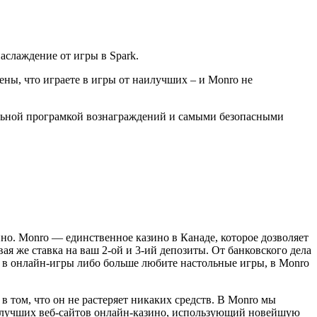
аслаждение от игры в Spark.
ны, что играете в игры от наилучших – и Monro не
льной програмкой вознаграждений и самыми безопасными
но. Monro — единственное казино в Канаде, которое дозволяет
ая же ставка на ваш 2-ой и 3-ий депозиты. От банковского дела
я в онлайн-игры либо больше любите настольные игры, в Monro
в том, что он не растеряет никаких средств. В Monro мы
аилучших веб-сайтов онлайн-казино, использующий новейшую