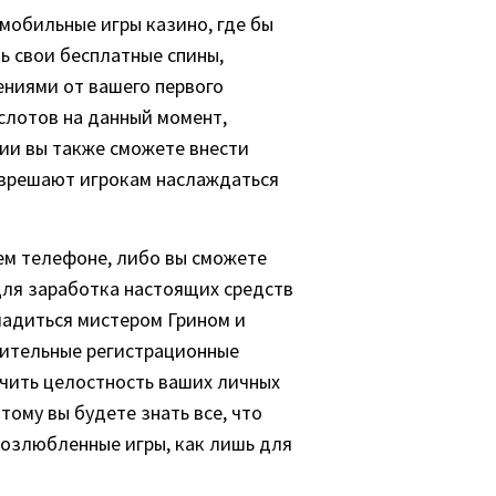
мобильные игры казино, где бы
ть свои бесплатные спины,
ениями от вашего первого
слотов на данный момент,
ании вы также сможете внести
азрешают игрокам наслаждаться
шем телефоне, либо вы сможете
для заработка настоящих средств
сладиться мистером Грином и
омительные регистрационные
чить целостность ваших личных
тому вы будете знать все, что
 возлюбленные игры, как лишь для