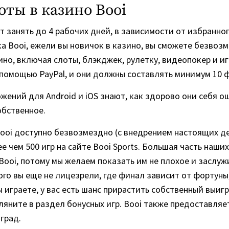
оты в казино Booi
 занять до 4 рабочих дней, в зависимости от избранног
а Booi, ежели вы новичок в казино, вы сможете безвоз
ино, включая слоты, блэкджек, рулетку, видеопокер и иг
помощью PayPal, и они должны составлять минимум 10 ф
ений для Android и iOS знают, как здорово они себя о
обственное.
oi доступно безвозмездно (с внедрением настоящих ден
е чем 500 игр на сайте Booi Sports. Большая часть наших
Booi, потому мы желаем показать им не плохое и заслу
го вы еще не лицезрели, где финал зависит от фортуны,
ы играете, у вас есть шанс прирастить собственный выи
гляните в раздел бонусных игр. Booi также предоставляе
град.