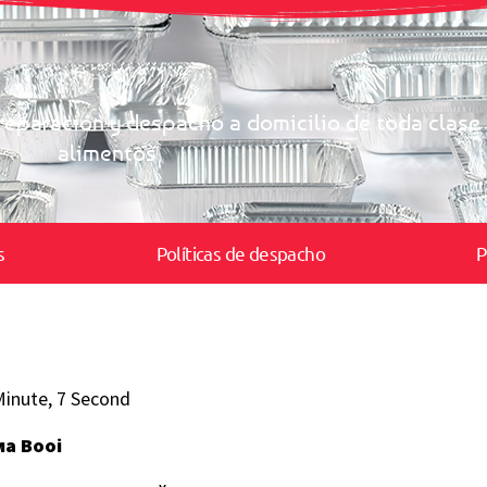
reparación y despacho a domicilio de toda clase
alimentos
s
Políticas de despacho
P
Minute, 7 Second
а Booi