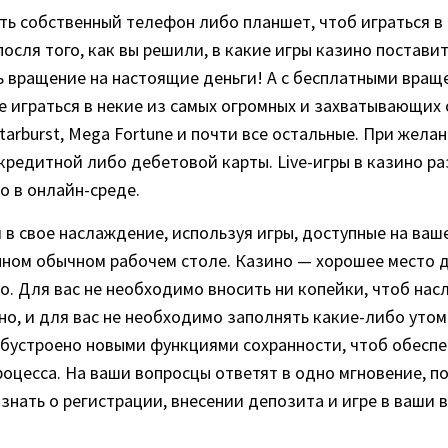
ь собственный телефон либо планшет, чтоб играться в 
посля того, как вы решили, в какие игры казино постави
 вращение на настоящие деньги! А с бесплатными вращ
 играться в некие из самых огромных и захватывающих 
Starburst, Mega Fortune и почти все остальные. При жел
кредитной либо дебетовой карты. Live-игры в казино р
о в онлайн-среде.
 в свое наслаждение, используя игры, доступные на ва
енном обычном рабочем столе. Казино — хорошее место 
но. Для вас не необходимо вносить ни копейки, чтоб на
но, и для вас не необходимо заполнять какие-либо ут
обустроено новыми функциями сохранности, чтоб обеспе
роцесса. На ваши вопросцы ответят в одно мгновение, по
знать о регистрации, внесении депозита и игре в ваши