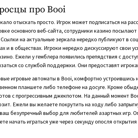
росцы про Booi
ркало отыскать просто. Игрок может подписаться на рас
овке основного веб-сайта, сотрудники казино посылают
 Ссылки на актуальные зеркала нередко публикуют в соц
х и в обществах. Игроки нередко дискуссируют свои ус
азино. Ежели у гемблера появились препядствия с доступ
заться со службой поддержки. Они предоставят игрокам
овые игровые автоматы в Booi, комфортно устроившись 
венном планшете либо телефоне на досуге. Кроме обыде
отов с прогрессивным джекпотом. На данный момент Boo
зит. Ежели вы желаете покрутить на ходу либо запрыгну
 ваш безупречный выбор для любителей азартных игр. Оп
ете начать играться уже через секунду опосля открыти