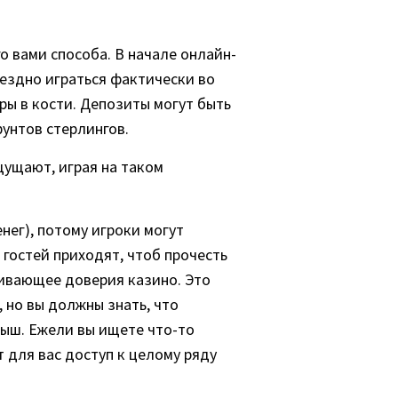
о вами способа. В начале онлайн-
мездно играться фактически во
ры в кости. Депозиты могут быть
унтов стерлингов.
щущают, играя на таком
ег), потому игроки могут
 гостей приходят, чтоб прочесть
живающее доверия казино. Это
 но вы должны знать, что
грыш. Ежели вы ищете что-то
т для вас доступ к целому ряду