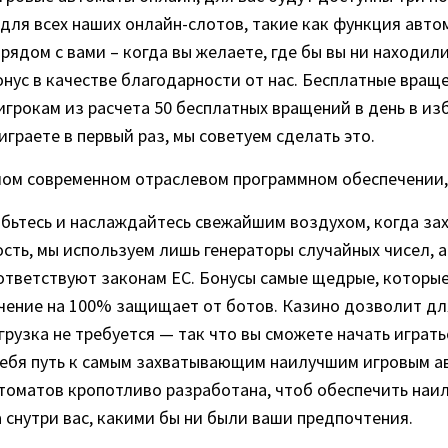
для всех наших онлайн-слотов, такие как функция авто
рядом с вами – когда вы желаете, где бы вы ни находилис
нус в качестве благодарности от нас. Бесплатные вращ
грокам из расчета 50 бесплатных вращений в день в из
играете в первый раз, мы советуем сделать это.
амом современном отраслевом программном обеспечении,
абьтесь и наслаждайтесь свежайшим воздухом, когда за
ость, мы используем лишь генераторы случайных чисел, а
тветствуют законам ЕС. Бонусы самые щедрые, которые
чение на 100% защищает от ботов. Казино дозволит для
рузка не требуется — так что вы сможете начать игратьс
себя путь к самым захватывающим наилучшим игровым а
втоматов кропотливо разработана, чтоб обеспечить наи
ка снутри вас, какими бы ни были ваши предпочтения.