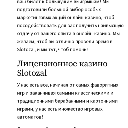
ваш билет к большущим выигрышам! Мы
подготовили большой выбор особых
маркетинговых акций онлайн-казино, чтоб
посодействовать для вас получить наивысшую
отдачу от вашего опыта в онлайн-казино. Мы
желаем, чтоб вы отлично провели время в
Slotozal, и мы тут, чтоб помочь!
Лицензионное казино
Slotozal
У нас есть все, начиная от самых фаворитных
игр и заканчивая самыми классическими и
традиционными барабанными и карточными
играми, у нас есть множество игровых
автоматов!