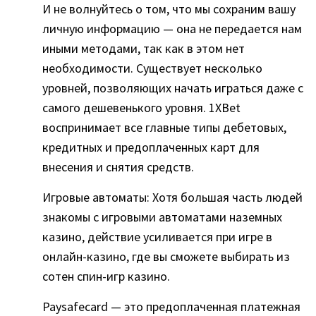
И не волнуйтесь о том, что мы сохраним вашу
личную информацию — она не передается нам
иными методами, так как в этом нет
необходимости. Существует несколько
уровней, позволяющих начать играться даже с
самого дешевенького уровня. 1XBet
воспринимает все главные типы дебетовых,
кредитных и предоплаченных карт для
внесения и снятия средств.
Игровые автоматы: Хотя большая часть людей
знакомы с игровыми автоматами наземных
казино, действие усиливается при игре в
онлайн-казино, где вы сможете выбирать из
сотен спин-игр казино.
Paysafecard — это предоплаченная платежная