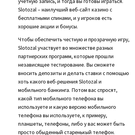
учетную запись, и тогда вы готовы играться.
Slotozal – наилучший веб-сайт казино с
бесплатными спинами, и у игроков есть
хорошие акции и бонусы.
Чтобы обеспечить честную и прозрачную игру,
Slotozal участвует во множестве разных
партнерских программ, которые прошли
независящее тестирование. Вы сможете
вносить депозиты и делать ставки с помощью
хоть какого веб-решения Slotozal и
мобильного банкинга. Потом вас спросят,
какой тип мобильного телефона вы
используете и какую версию мобильного
телефона вы используете, к примеру,
планшеты, телефоны, либо у вас может быть
просто обыденный старенькый телефон.