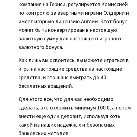
компания на Гернси, регулируется Комиссией
по контролю за азартными играми Олдерни и
имеет игорную лицензию Англии. Этот бонус
может быть конвертирован в настоящую
валютную сумму для настоящего игрового
валютного бонуса.
Как лишь вы освоитесь, вы можете играться в
игры на настоящие средства на настоящие
средства, и это шанс выиграть до 40
бесплатных вращений.
Для этого все, что для вас необходимо
сделать, это отложить минимум 100 €, а потом
внести еще один депозит, используя хоть
какой из наших надежных и безопасных
банковских методов.