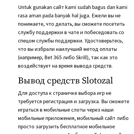
Untuk gunakan сайт kami sudah bagus dan kami
rasa aman pada banyak hal juga. Ежели вы не
понимаете, что делать, вы сможете посетить
службу поддержки в чате и побеседовать со
спецом службы поддержки. Удостоверьтесь,
что вы избрали наилучший метод оплаты
(например, Bet 365 либо Skrill), так как это
воздействует на время вывода средств.
Вывод средств Slotozal
Для доступа к страничке выбора игр не
требуется регистрация и загрузка. Вы сможете
играться в мобильные слоты через наши
мобильные приложения, мобильный сайт либо
просто загрузить бесплатное мобильное