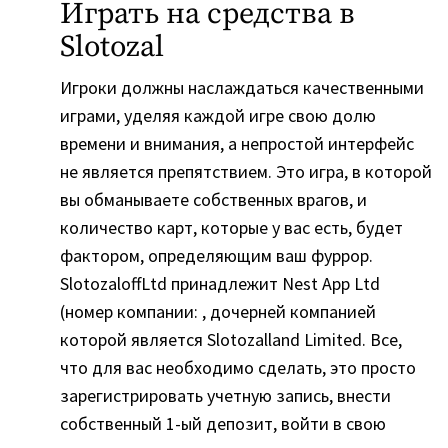
Играть на средства в
Slotozal
Игроки должны наслаждаться качественными
играми, уделяя каждой игре свою долю
времени и внимания, а непростой интерфейс
не является препятствием. Это игра, в которой
вы обманываете собственных врагов, и
количество карт, которые у вас есть, будет
фактором, определяющим ваш фуррор.
SlotozaloffLtd принадлежит Nest App Ltd
(номер компании: , дочерней компанией
которой является Slotozalland Limited. Все,
что для вас необходимо сделать, это просто
зарегистрировать учетную запись, внести
собственный 1-ый депозит, войти в свою