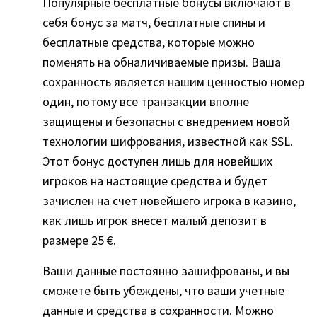
Популярные бесплатные бонусы включают в
себя бонус за матч, бесплатные спины и
бесплатные средства, которые можно
поменять на обналичиваемые призы. Ваша
сохранность является нашим ценностью номер
один, потому все транзакции вполне
защищены и безопасны с внедрением новой
технологии шифрования, известной как SSL.
Этот бонус доступен лишь для новейших
игроков на настоящие средства и будет
зачислен на счет новейшего игрока в казино,
как лишь игрок внесет малый депозит в
размере 25 €.
Ваши данные постоянно зашифрованы, и вы
сможете быть убеждены, что ваши учетные
данные и средства в сохранности. Можно