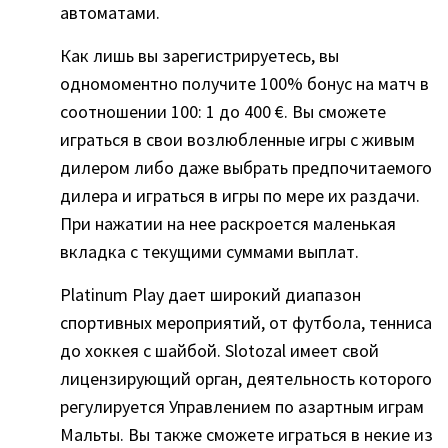
автоматами.
Как лишь вы зарегистрируетесь, вы
одномоментно получите 100% бонус на матч в
соотношении 100: 1 до 400 €. Вы сможете
играться в свои возлюбленные игры с живым
дилером либо даже выбрать предпочитаемого
дилера и играться в игры по мере их раздачи.
При нажатии на нее раскроется маленькая
вкладка с текущими суммами выплат.
Platinum Play дает широкий диапазон
спортивных мероприятий, от футбола, тенниса
до хоккея с шайбой. Slotozal имеет свой
лицензирующий орган, деятельность которого
регулируется Управлением по азартным играм
Мальты. Вы также сможете играться в некие из