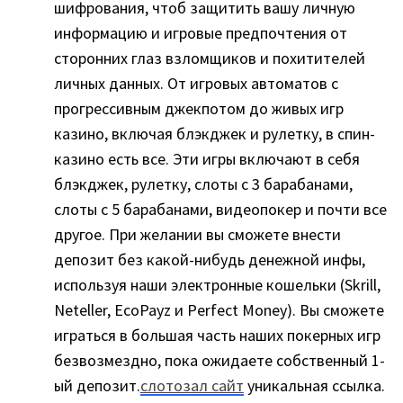
шифрования, чтоб защитить вашу личную
информацию и игровые предпочтения от
сторонних глаз взломщиков и похитителей
личных данных. От игровых автоматов с
прогрессивным джекпотом до живых игр
казино, включая блэкджек и рулетку, в спин-
казино есть все. Эти игры включают в себя
блэкджек, рулетку, слоты с 3 барабанами,
слоты с 5 барабанами, видеопокер и почти все
другое. При желании вы сможете внести
депозит без какой-нибудь денежной инфы,
используя наши электронные кошельки (Skrill,
Neteller, EcoPayz и Perfect Money). Вы сможете
играться в большая часть наших покерных игр
безвозмездно, пока ожидаете собственный 1-
ый депозит.
слотозал сайт
уникальная ссылка.