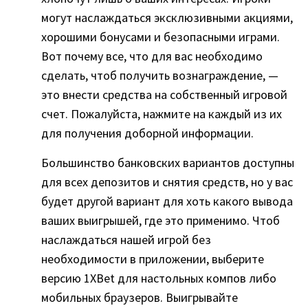
могут наслаждаться эксклюзивными акциями,
хорошими бонусами и безопасными играми.
Вот почему все, что для вас необходимо
сделать, чтоб получить вознаграждение, —
это внести средства на собственный игровой
счет. Пожалуйста, нажмите на каждый из их
для получения доборной информации.
Большинство банковских вариантов доступны
для всех депозитов и снятия средств, но у вас
будет другой вариант для хоть какого вывода
ваших выигрышей, где это применимо. Чтоб
наслаждаться нашей игрой без
необходимости в приложении, выберите
версию 1XBet для настольных компов либо
мобильных браузеров. Выигрывайте