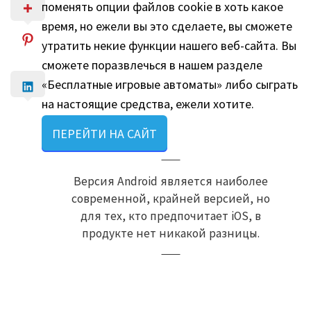
поменять опции файлов cookie в хоть какое
время, но ежели вы это сделаете, вы сможете
утратить некие функции нашего веб-сайта. Вы
сможете поразвлечься в нашем разделе
«Бесплатные игровые автоматы» либо сыграть
на настоящие средства, ежели хотите.
ПЕРЕЙТИ НА САЙТ
Версия Android является наиболее
современной, крайней версией, но
для тех, кто предпочитает iOS, в
продукте нет никакой разницы.