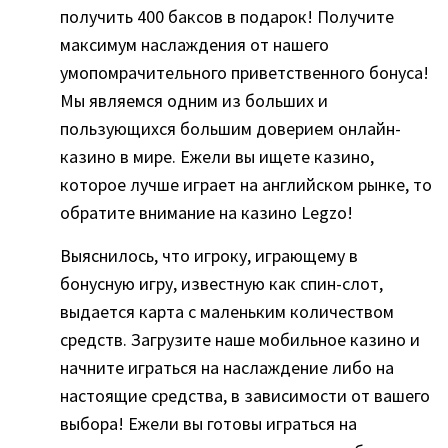
получить 400 баксов в подарок! Получите
максимум наслаждения от нашего
умопомрачительного приветственного бонуса!
Мы являемся одним из больших и
пользующихся большим доверием онлайн-
казино в мире. Ежели вы ищете казино,
которое лучше играет на английском рынке, то
обратите внимание на казино Legzo!
Выяснилось, что игроку, играющему в
бонусную игру, известную как спин-слот,
выдается карта с маленьким количеством
средств. Загрузите наше мобильное казино и
начните играться на наслаждение либо на
настоящие средства, в зависимости от вашего
выбора! Ежели вы готовы играться на