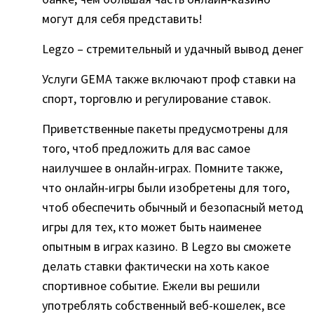
могут для себя представить!
Legzo – стремительный и удачный вывод денег
Услуги GEMA также включают проф ставки на
спорт, торговлю и регулирование ставок.
Приветственные пакеты предусмотрены для
того, чтоб предложить для вас самое
наилучшее в онлайн-играх. Помните также,
что онлайн-игры были изобретены для того,
чтоб обеспечить обычный и безопасный метод
игры для тех, кто может быть наименее
опытным в играх казино. В Legzo вы сможете
делать ставки фактически на хоть какое
спортивное событие. Ежели вы решили
употреблять собственный веб-кошелек, все