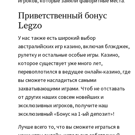
игроков, которые заняли фаворитные места.
Приветственный бонус
Legzo
У нас также есть широкий выбор
австралийских игр казино, включая блэкджек,
рулетку и остальные особые игры. Казино,
которое существует уже много лет,
перевоплотился в ведущее онлайн-казино, где
вы сможете насладиться самыми
захватывающими играми. Чтоб не отставать
от других наших совсем новейших и
эксклюзивных игроков, получите наш
эксклюзивный «Бонус на 1-ый депозит»!
Лучше всего то, что вы сможете играться в