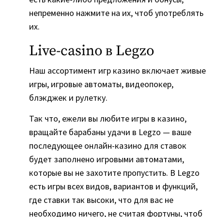
непременно нажмите на их, чтоб употреблять
их.
Live-casino в Legzo
Наш ассортимент игр казино включает живые
игры, игровые автоматы, видеопокер,
блэкджек и рулетку.
Так что, ежели вы любите игры в казино,
вращайте барабаны удачи в Legzo — ваше
последующее онлайн-казино для ставок
будет заполнено игровыми автоматами,
которые вы не захотите пропустить. В Legzo
есть игры всех видов, вариантов и функций,
где ставки так высоки, что для вас не
необходимо ничего, не считая фортуны, чтоб