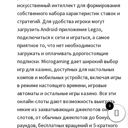
искусственный интеллект для формирования
собственного набора характеристик ставок и
стратегий. Для удобства игроки могут
загрузить Android-приложение Legzo,
подключиться к сети и играться, а самое
приятное то, что нет необходимости
загружать и оплачивать дорогостоящие
подписки. Microgaming дает широкий выбор
игр для казино, доступных для настольных
компов и мобильных устройств, включая игры
в режиме настоящего времени, игровые
автоматы и остальные игры казино. Все эти
онлайн-слоты дают возможность выиграть
0
некие из захватывающих джекпотов онлайн-
слотов, от обычных джекпотов до бонусных
раундов, бесплатных вращений и 5-кратного