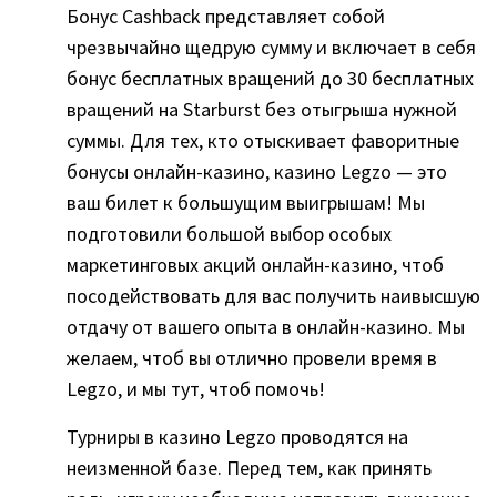
Бонус Cashback представляет собой
чрезвычайно щедрую сумму и включает в себя
бонус бесплатных вращений до 30 бесплатных
вращений на Starburst без отыгрыша нужной
суммы. Для тех, кто отыскивает фаворитные
бонусы онлайн-казино, казино Legzo — это
ваш билет к большущим выигрышам! Мы
подготовили большой выбор особых
маркетинговых акций онлайн-казино, чтоб
посодействовать для вас получить наивысшую
отдачу от вашего опыта в онлайн-казино. Мы
желаем, чтоб вы отлично провели время в
Legzo, и мы тут, чтоб помочь!
Турниры в казино Legzo проводятся на
неизменной базе. Перед тем, как принять