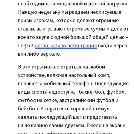
необходимости медленной и долгой загрузки.
Каждую недельку мы раздаем неописуемые
призы игрокам, которые делают огромные
ставки, выигрывают огромные суммы и делают
все это вкупе с одной большой общей целью –
Legzo!.
легзо казино регистрация
входи через
впн либо зеркало.
В эти игры можно играться на любом
устройстве, включая настольный комп,
планшет и мобильный телефон. Последующие
виды спорта недоступны: баскетбол, футбол,
футбол на сетке, австралийский футбол и
бейсбол. У Legzo есть хороший стимул
сделать последующий шаг и представить
наше казино своим друзьям. Ежели на экране
есть какие-либо предложения и бонусы,