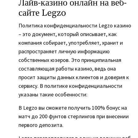
Лайв-казино онлайн на веб-
сайте Legzo
Политика конфиденциальности Legzo казино
– это документ, который описывает, как
компания собирает, употребляет, хранит и
распространяет личную информацию
собственных юзеров. Это принципиальная
составляющая работы казино, ведь она
просит защиты данных клиентов и доверия к
сервису. В политике конфиденциальности
указаны такие особенности:
В Legzo вы сможете получить 100% бонус на
матч до 200 фунтов стерлингов при внесении
первого депозита.