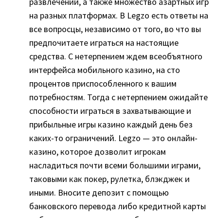
развлечений, а также множество азартных игр
на разных платформах. В Legzo есть ответы на
все вопросцы, независимо от того, во что вы
предпочитаете играться на настоящие
средства. С нетерпением ждем всеобъятного
интерфейса мобильного казино, на сто
процентов приспособленного к вашим
потребностям. Тогда с нетерпением ожидайте
способности играться в захватывающие и
прибыльные игры казино каждый день без
каких-то ограничений. Legzo — это онлайн-
казино, которое дозволит игрокам
насладиться почти всеми большими играми,
таковыми как покер, рулетка, блэкджек и
иными. Вносите депозит с помощью
банковского перевода либо кредитной карты