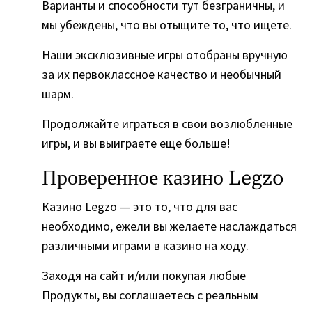
Варианты и способности тут безграничны, и
мы убеждены, что вы отыщите то, что ищете.
Наши эксклюзивные игры отобраны вручную
за их первоклассное качество и необычный
шарм.
Продолжайте играться в свои возлюбленные
игры, и вы выиграете еще больше!
Проверенное казино Legzo
Казино Legzo — это то, что для вас
необходимо, ежели вы желаете наслаждаться
различными играми в казино на ходу.
Заходя на сайт и/или покупая любые
Продукты, вы соглашаетесь с реальным