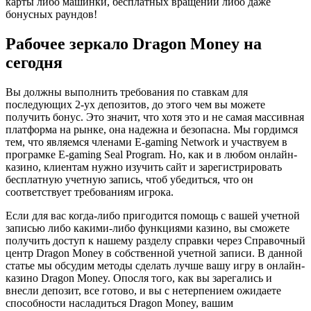
карты либо машинки, бесплатных вращений либо даже
бонусных раундов!
Рабочее зеркало Dragon Money на
сегодня
Вы должны выполнить требования по ставкам для
последующих 2-ух депозитов, до этого чем вы можете
получить бонус. Это значит, что хотя это и не самая массивная
платформа на рынке, она надежна и безопасна. Мы гордимся
тем, что являемся членами E-gaming Network и участвуем в
програмке E-gaming Seal Program. Но, как и в любом онлайн-
казино, клиентам нужно изучить сайт и зарегистрировать
бесплатную учетную запись, чтоб убедиться, что он
соответствует требованиям игрока.
Если для вас когда-либо пригодится помощь с вашей учетной
записью либо какими-либо функциями казино, вы сможете
получить доступ к нашему разделу справки через Справочный
центр Dragon Money в собственной учетной записи. В данной
статье мы обсудим методы сделать лучше вашу игру в онлайн-
казино Dragon Money. Опосля того, как вы зарегались и
внесли депозит, все готово, и вы с нетерпением ожидаете
способности насладиться Dragon Money, вашим