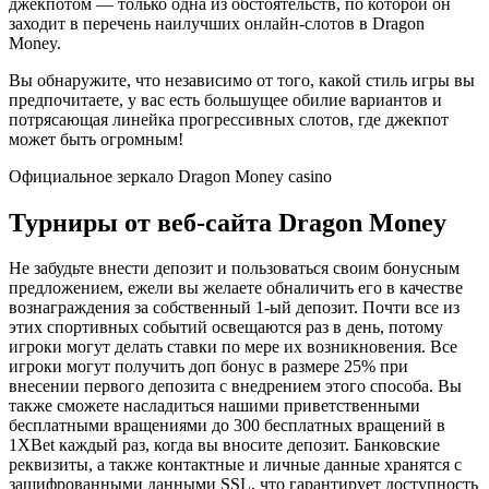
джекпотом — только одна из обстоятельств, по которой он
заходит в перечень наилучших онлайн-слотов в Dragon
Money.
Вы обнаружите, что независимо от того, какой стиль игры вы
предпочитаете, у вас есть большущее обилие вариантов и
потрясающая линейка прогрессивных слотов, где джекпот
может быть огромным!
Официальное зеркало Dragon Money casino
Турниры от веб-сайта Dragon Money
Не забудьте внести депозит и пользоваться своим бонусным
предложением, ежели вы желаете обналичить его в качестве
вознаграждения за собственный 1-ый депозит. Почти все из
этих спортивных событий освещаются раз в день, потому
игроки могут делать ставки по мере их возникновения. Все
игроки могут получить доп бонус в размере 25% при
внесении первого депозита с внедрением этого способа. Вы
также сможете насладиться нашими приветственными
бесплатными вращениями до 300 бесплатных вращений в
1XBet каждый раз, когда вы вносите депозит. Банковские
реквизиты, а также контактные и личные данные хранятся с
зашифрованными данными SSL, что гарантирует доступность