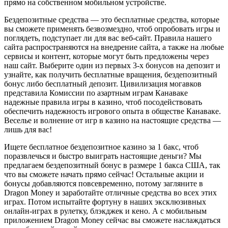
прямо на собственном мобильном устройстве.
Бездепозитные средства — это бесплатные средства, которые
вы сможете применять безвозмездно, чтоб опробовать игры и
поглядеть, подступает ли для вас веб-сайт. Правила нашего
сайта распространяются на внедрение сайта, а также на любые
сервисы и контент, которые могут быть предложены через
наш сайт. Выберите один из первых 3-х бонусов на депозит и
узнайте, как получить бесплатные вращения, бездепозитный
бонус либо бесплатный депозит. Цивилизация могавков
представила Комиссии по азартным играм Канаваке
надежные правила игры в казино, чтоб посодействовать
обеспечить надежность игрового опыта в обществе Канаваке.
Веселье и волнение от игр в казино на настоящие средства —
лишь для вас!
Ищете бесплатное бездепозитное казино за 1 бакс, чтоб
поразвлечься и быстро выиграть настоящие деньги? Мы
предлагаем бездепозитный бонус в размере 1 бакса США, так
что вы сможете начать прямо сейчас! Остальные акции и
бонусы добавляются повсевременно, потому загляните в
Dragon Money и заработайте отличные средства во всех этих
играх. Потом испытайте фортуну в наших эксклюзивных
онлайн-играх в рулетку, блэкджек и кено. А с мобильным
приложением Dragon Money сейчас вы сможете наслаждаться