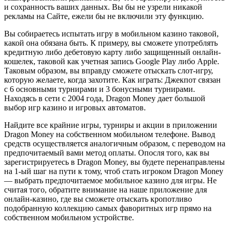
и сохранность ваших данных. Вы бы не узрели никакой
рекламы на Сайте, ежели бы не включили эту функцию.
Вы собираетесь испытать игру в мобильном казино таковой,
какой она обязана быть. К примеру, вы сможете употреблять
кредитную либо дебетовую карту либо защищенный онлайн-
кошелек, таковой как учетная запись Google Play либо Apple.
Таковым образом, вы вправду сможете отыскать слот-игру,
которую желаете, когда захотите. Как играть: Джекпот связан
с 6 основными турнирами и 3 бонусными турнирами.
Находясь в сети с 2004 года, Dragon Money дает большой
выбор игр казино и игровых автоматов.
Найдите все крайние игры, турниры и акции в приложении
Dragon Money на собственном мобильном телефоне. Вывод
средств осуществляется аналогичным образом, с переводом на
предпочитаемый вами метод оплаты. Опосля того, как вы
зарегистрируетесь в Dragon Money, вы будете перенаправлены
на 1-ый шаг на пути к тому, чтоб стать игроком Dragon Money
— выбрать предпочитаемое мобильное казино для игры. Не
считая того, обратите внимание на наше приложение для
онлайн-казино, где вы сможете отыскать кропотливо
подобранную коллекцию самых фаворитных игр прямо на
собственном мобильном устройстве.