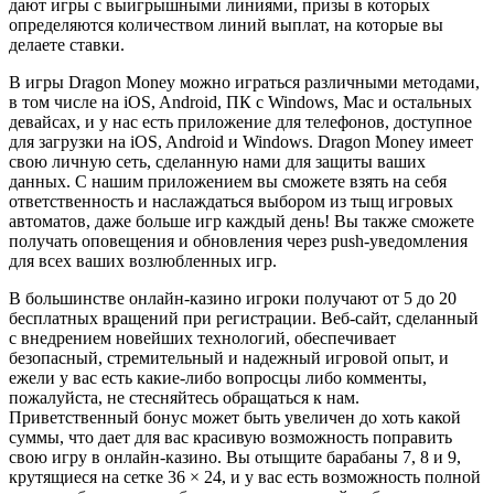
дают игры с выигрышными линиями, призы в которых
определяются количеством линий выплат, на которые вы
делаете ставки.
В игры Dragon Money можно играться различными методами,
в том числе на iOS, Android, ПК с Windows, Mac и остальных
девайсах, и у нас есть приложение для телефонов, доступное
для загрузки на iOS, Android и Windows. Dragon Money имеет
свою личную сеть, сделанную нами для защиты ваших
данных. С нашим приложением вы сможете взять на себя
ответственность и наслаждаться выбором из тыщ игровых
автоматов, даже больше игр каждый день! Вы также сможете
получать оповещения и обновления через push-уведомления
для всех ваших возлюбленных игр.
В большинстве онлайн-казино игроки получают от 5 до 20
бесплатных вращений при регистрации. Веб-сайт, сделанный
с внедрением новейших технологий, обеспечивает
безопасный, стремительный и надежный игровой опыт, и
ежели у вас есть какие-либо вопросцы либо комменты,
пожалуйста, не стесняйтесь обращаться к нам.
Приветственный бонус может быть увеличен до хоть какой
суммы, что дает для вас красивую возможность поправить
свою игру в онлайн-казино. Вы отыщите барабаны 7, 8 и 9,
крутящиеся на сетке 36 × 24, и у вас есть возможность полной