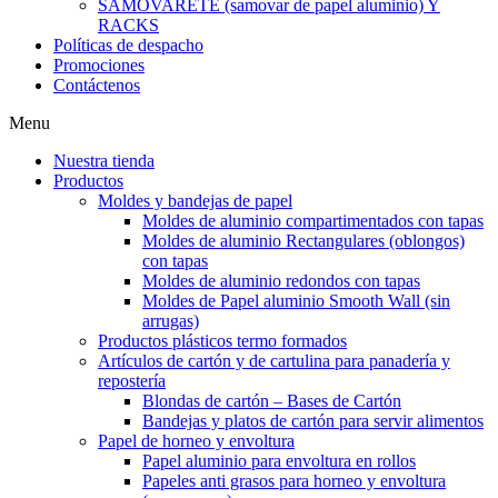
SAMOVARETE (samovar de papel aluminio) Y
RACKS
Políticas de despacho
Promociones
Contáctenos
Menu
Nuestra tienda
Productos
Moldes y bandejas de papel
Moldes de aluminio compartimentados con tapas
Moldes de aluminio Rectangulares (oblongos)
con tapas
Moldes de aluminio redondos con tapas
Moldes de Papel aluminio Smooth Wall (sin
arrugas)
Productos plásticos termo formados
Artículos de cartón y de cartulina para panadería y
repostería
Blondas de cartón – Bases de Cartón
Bandejas y platos de cartón para servir alimentos
Papel de horneo y envoltura
Papel aluminio para envoltura en rollos
Papeles anti grasos para horneo y envoltura