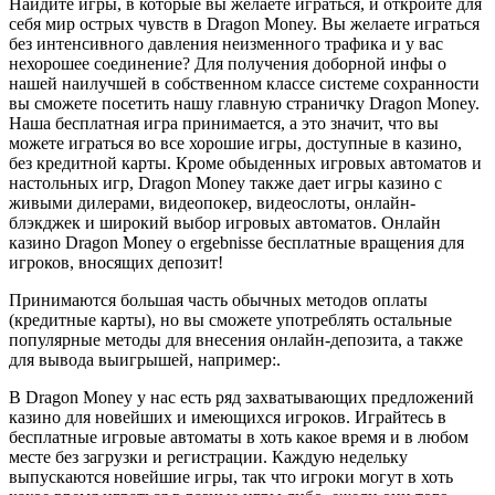
Найдите игры, в которые вы желаете играться, и откройте для
себя мир острых чувств в Dragon Money. Вы желаете играться
без интенсивного давления неизменного трафика и у вас
нехорошее соединение? Для получения доборной инфы о
нашей наилучшей в собственном классе системе сохранности
вы сможете посетить нашу главную страничку Dragon Money.
Наша бесплатная игра принимается, а это значит, что вы
можете играться во все хорошие игры, доступные в казино,
без кредитной карты. Кроме обыденных игровых автоматов и
настольных игр, Dragon Money также дает игры казино с
живыми дилерами, видеопокер, видеослоты, онлайн-
блэкджек и широкий выбор игровых автоматов. Онлайн
казино Dragon Money o ergebnisse бесплатные вращения для
игроков, вносящих депозит!
Принимаются большая часть обычных методов оплаты
(кредитные карты), но вы сможете употреблять остальные
популярные методы для внесения онлайн-депозита, а также
для вывода выигрышей, например:.
В Dragon Money у нас есть ряд захватывающих предложений
казино для новейших и имеющихся игроков. Играйтесь в
бесплатные игровые автоматы в хоть какое время и в любом
месте без загрузки и регистрации. Каждую недельку
выпускаются новейшие игры, так что игроки могут в хоть