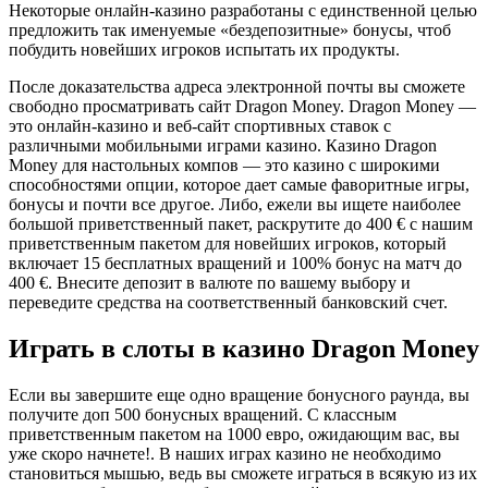
Некоторые онлайн-казино разработаны с единственной целью
предложить так именуемые «бездепозитные» бонусы, чтоб
побудить новейших игроков испытать их продукты.
После доказательства адреса электронной почты вы сможете
свободно просматривать сайт Dragon Money. Dragon Money —
это онлайн-казино и веб-сайт спортивных ставок с
различными мобильными играми казино. Казино Dragon
Money для настольных компов — это казино с широкими
способностями опции, которое дает самые фаворитные игры,
бонусы и почти все другое. Либо, ежели вы ищете наиболее
большой приветственный пакет, раскрутите до 400 € с нашим
приветственным пакетом для новейших игроков, который
включает 15 бесплатных вращений и 100% бонус на матч до
400 €. Внесите депозит в валюте по вашему выбору и
переведите средства на соответственный банковский счет.
Играть в слоты в казино Dragon Money
Если вы завершите еще одно вращение бонусного раунда, вы
получите доп 500 бонусных вращений. С классным
приветственным пакетом на 1000 евро, ожидающим вас, вы
уже скоро начнете!. В наших играх казино не необходимо
становиться мышью, ведь вы сможете играться в всякую из их