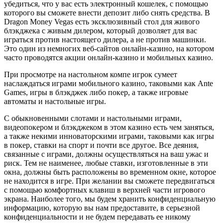
убедиться, что у вас есть электронный кошелек, с помощью
которого вы сможете внести депозит либо снять средства. В
Dragon Money Vegas есть эксклюзивный стол для живого
блэкджека с живым дилером, который дозволяет для вас
играться против настоящего дилера, а не против машинки.
Это один из немногих веб-сайтов онлайн-казино, на котором
часто проводятся акции онлайн-казино и мобильных казино.
При просмотре на настольном компе игрок сумеет
наслаждаться играми мобильного казино, таковыми как Ante
Games, игры в блэкджек либо покер, а также игровые
автоматы и настольные игры.
С обыкновенными слотами и настольными играми,
видеопокером и блэкджеком в этом казино есть чем заняться,
а также некими инноваторскими играми, таковыми как игры
в покер, ставки на спорт и почти все другое. Все деяния,
связанные с играми, должны осуществляться на ваш ужас и
риск. Тем не наименее, любые ставки, изготовленные в эти
окна, должны быть расположены во временном окне, которое
не находится в игре. При желании вы сможете передвигаться
с помощью комфортных клавиш в верхней части игрового
экрана. Наиболее того, мы будем хранить конфиденциальную
информацию, которую вы нам предоставите, в серьезной
конфиденциальности и не будем передавать ее никому