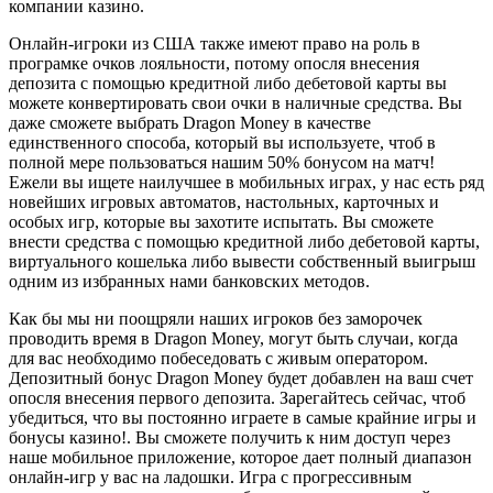
компании казино.
Онлайн-игроки из США также имеют право на роль в
програмке очков лояльности, потому опосля внесения
депозита с помощью кредитной либо дебетовой карты вы
можете конвертировать свои очки в наличные средства. Вы
даже сможете выбрать Dragon Money в качестве
единственного способа, который вы используете, чтоб в
полной мере пользоваться нашим 50% бонусом на матч!
Ежели вы ищете наилучшее в мобильных играх, у нас есть ряд
новейших игровых автоматов, настольных, карточных и
особых игр, которые вы захотите испытать. Вы сможете
внести средства с помощью кредитной либо дебетовой карты,
виртуального кошелька либо вывести собственный выигрыш
одним из избранных нами банковских методов.
Как бы мы ни поощряли наших игроков без заморочек
проводить время в Dragon Money, могут быть случаи, когда
для вас необходимо побеседовать с живым оператором.
Депозитный бонус Dragon Money будет добавлен на ваш счет
опосля внесения первого депозита. Зарегайтесь сейчас, чтоб
убедиться, что вы постоянно играете в самые крайние игры и
бонусы казино!. Вы сможете получить к ним доступ через
наше мобильное приложение, которое дает полный диапазон
онлайн-игр у вас на ладошки. Игра с прогрессивным