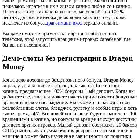
какое время играться в разные игры либо, ежели они того
пожелают, играться в их в живом казино либо в соц казино.
Не считая того, так как наши игровые способы на 100 %
честны, для вас не необходимо волноваться о том, что вас
исключат из бонуса.
драгонмани вход
зеркало онлайн.
Вы даже сможете применять вибрацию собственного
телефона, чтоб запустить вращение игровых барабанов, где
бы вы ни находились!
Демо-слоты без регистрации в Dragon
Money
Когда дело доходит до бездепозитного бонуса, Dragon Money
вправду устанавливает эталон, так как это 1-ое онлайн-
казино, предлагающее 100% бонус на 1-ый депозит. Когда вы
добавите средства, вы можете начать применять эти бонусные
вращения в свое наслаждение. Вы сможете играться в свои
возлюбленные слоты, блэкджек, рулетку и особые игры в хоть
какое время, 24/7. Все новейшие игроки будут ограничены 100
вращениями в казино, но бонусы за вращения будут доступны
для всех других игроков. Малый депозит составляет 20 баксов
США; наибольшая сумма будет варьироваться от машинки к
машине и может быть изменена в зависимости от политики