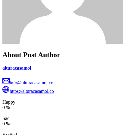
About Post Author
alturacasamol
info@alturacasamol.co
https://alturacasamol.co
Happy
0
%
Sad
0
%
Excited