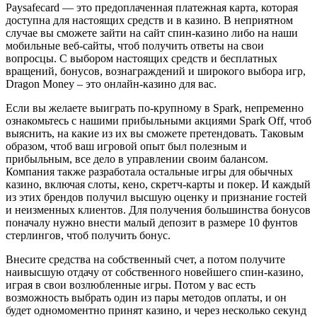
Paysafecard — это предоплаченная платежная карта, которая
доступна для настоящих средств и в казино. В неприятном
случае вы сможете зайти на сайт спин-казино либо на наши
мобильные веб-сайты, чтоб получить ответы на свои
вопросцы. С выбором настоящих средств и бесплатных
вращений, бонусов, вознаграждений и широкого выбора игр,
Dragon Money – это онлайн-казино для вас.
Если вы желаете выиграть по-крупному в Spark, непременно
ознакомьтесь с нашими прибыльными акциями Spark Off, чтоб
выяснить, на какие из их вы сможете претендовать. Таковым
образом, чтоб ваш игровой опыт был полезным и
прибыльным, все дело в управлении своим балансом.
Компания также разработала остальные игры для обычных
казино, включая слоты, кено, скретч-карты и покер. И каждый
из этих брендов получил высшую оценку и признание гостей
и неизменных клиентов. Для получения большинства бонусов
поначалу нужно внести малый депозит в размере 10 фунтов
стерлингов, чтоб получить бонус.
Внесите средства на собственный счет, а потом получите
наивысшую отдачу от собственного новейшего спин-казино,
играя в свои возлюбленные игры. Потом у вас есть
возможность выбрать один из пары методов оплаты, и он
будет одномоментно принят казино, и через несколько секунд