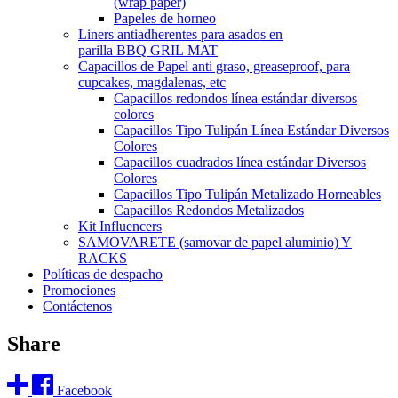
(wrap paper)
Papeles de horneo
Liners antiadherentes para asados en
parilla BBQ GRIL MAT
Capacillos de Papel anti graso, greaseproof, para
cupcakes, magdalenas, etc
Capacillos redondos línea estándar diversos
colores
Capacillos Tipo Tulipán Línea Estándar Diversos
Colores
Capacillos cuadrados línea estándar Diversos
Colores
Capacillos Tipo Tulipán Metalizado Horneables
Capacillos Redondos Metalizados
Kit Influencers
SAMOVARETE (samovar de papel aluminio) Y
RACKS
Políticas de despacho
Promociones
Contáctenos
Share
Facebook