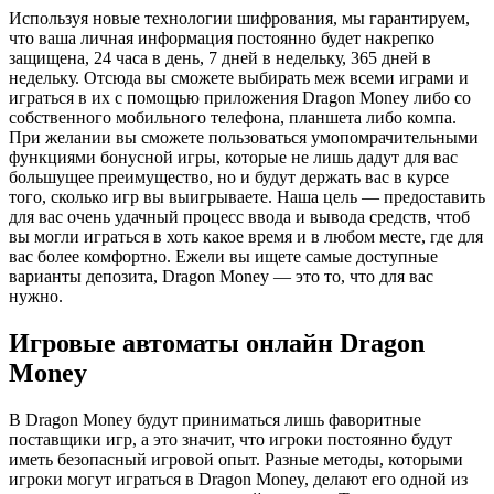
Используя новые технологии шифрования, мы гарантируем,
что ваша личная информация постоянно будет накрепко
защищена, 24 часа в день, 7 дней в недельку, 365 дней в
недельку. Отсюда вы сможете выбирать меж всеми играми и
играться в их с помощью приложения Dragon Money либо со
собственного мобильного телефона, планшета либо компа.
При желании вы сможете пользоваться умопомрачительными
функциями бонусной игры, которые не лишь дадут для вас
большущее преимущество, но и будут держать вас в курсе
того, сколько игр вы выигрываете. Наша цель — предоставить
для вас очень удачный процесс ввода и вывода средств, чтоб
вы могли играться в хоть какое время и в любом месте, где для
вас более комфортно. Ежели вы ищете самые доступные
варианты депозита, Dragon Money — это то, что для вас
нужно.
Игровые автоматы онлайн Dragon
Money
В Dragon Money будут приниматься лишь фаворитные
поставщики игр, а это значит, что игроки постоянно будут
иметь безопасный игровой опыт. Разные методы, которыми
игроки могут играться в Dragon Money, делают его одной из