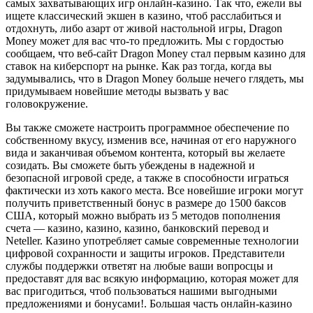
самых захватывающих игр онлайн-казино. Так что, ежели вы
ищете классический экшен в казино, чтоб расслабиться и
отдохнуть, либо азарт от живой настольной игры, Dragon
Money может для вас что-то предложить. Мы с гордостью
сообщаем, что веб-сайт Dragon Money стал первым казино для
ставок на киберспорт на рынке. Как раз тогда, когда вы
задумывались, что в Dragon Money больше нечего глядеть, мы
придумываем новейшие методы вызвать у вас
головокружение.
Вы также сможете настроить программное обеспечение по
собственному вкусу, изменив все, начиная от его наружного
вида и заканчивая объемом контента, который вы желаете
созидать. Вы сможете быть убеждены в надежной и
безопасной игровой среде, а также в способности играться
фактически из хоть какого места. Все новейшие игроки могут
получить приветственный бонус в размере до 1500 баксов
США, который можно выбрать из 5 методов пополнения
счета — казино, казино, казино, банковский перевод и
Neteller. Казино употребляет самые современные технологии
цифровой сохранности и защиты игроков. Представители
службы поддержки ответят на любые ваши вопросцы и
предоставят для вас всякую информацию, которая может для
вас пригодиться, чтоб пользоваться нашими выгодными
предложениями и бонусами!. Большая часть онлайн-казино