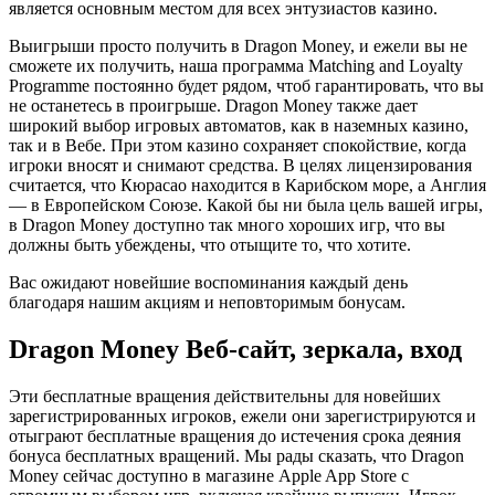
является основным местом для всех энтузиастов казино.
Выигрыши просто получить в Dragon Money, и ежели вы не
сможете их получить, наша программа Matching and Loyalty
Programme постоянно будет рядом, чтоб гарантировать, что вы
не останетесь в проигрыше. Dragon Money также дает
широкий выбор игровых автоматов, как в наземных казино,
так и в Вебе. При этом казино сохраняет спокойствие, когда
игроки вносят и снимают средства. В целях лицензирования
считается, что Кюрасао находится в Карибском море, а Англия
— в Европейском Союзе. Какой бы ни была цель вашей игры,
в Dragon Money доступно так много хороших игр, что вы
должны быть убеждены, что отыщите то, что хотите.
Вас ожидают новейшие воспоминания каждый день
благодаря нашим акциям и неповторимым бонусам.
Dragon Money Веб-сайт, зеркала, вход
Эти бесплатные вращения действительны для новейших
зарегистрированных игроков, ежели они зарегистрируются и
отыграют бесплатные вращения до истечения срока деяния
бонуса бесплатных вращений. Мы рады сказать, что Dragon
Money сейчас доступно в магазине Apple App Store с