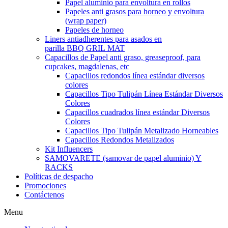
Papel aluminio para envoltura en rollos
Papeles anti grasos para horneo y envoltura
(wrap paper)
Papeles de horneo
Liners antiadherentes para asados en
parilla BBQ GRIL MAT
Capacillos de Papel anti graso, greaseproof, para
cupcakes, magdalenas, etc
Capacillos redondos línea estándar diversos
colores
Capacillos Tipo Tulipán Línea Estándar Diversos
Colores
Capacillos cuadrados línea estándar Diversos
Colores
Capacillos Tipo Tulipán Metalizado Horneables
Capacillos Redondos Metalizados
Kit Influencers
SAMOVARETE (samovar de papel aluminio) Y
RACKS
Políticas de despacho
Promociones
Contáctenos
Menu