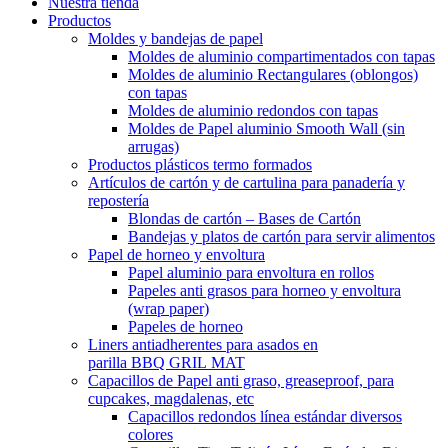
Nuestra tienda
Productos
Moldes y bandejas de papel
Moldes de aluminio compartimentados con tapas
Moldes de aluminio Rectangulares (oblongos)
con tapas
Moldes de aluminio redondos con tapas
Moldes de Papel aluminio Smooth Wall (sin
arrugas)
Productos plásticos termo formados
Artículos de cartón y de cartulina para panadería y
repostería
Blondas de cartón – Bases de Cartón
Bandejas y platos de cartón para servir alimentos
Papel de horneo y envoltura
Papel aluminio para envoltura en rollos
Papeles anti grasos para horneo y envoltura
(wrap paper)
Papeles de horneo
Liners antiadherentes para asados en
parilla BBQ GRIL MAT
Capacillos de Papel anti graso, greaseproof, para
cupcakes, magdalenas, etc
Capacillos redondos línea estándar diversos
colores