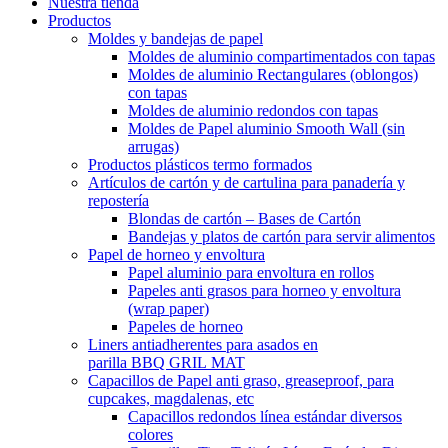
Nuestra tienda
Productos
Moldes y bandejas de papel
Moldes de aluminio compartimentados con tapas
Moldes de aluminio Rectangulares (oblongos)
con tapas
Moldes de aluminio redondos con tapas
Moldes de Papel aluminio Smooth Wall (sin
arrugas)
Productos plásticos termo formados
Artículos de cartón y de cartulina para panadería y
repostería
Blondas de cartón – Bases de Cartón
Bandejas y platos de cartón para servir alimentos
Papel de horneo y envoltura
Papel aluminio para envoltura en rollos
Papeles anti grasos para horneo y envoltura
(wrap paper)
Papeles de horneo
Liners antiadherentes para asados en
parilla BBQ GRIL MAT
Capacillos de Papel anti graso, greaseproof, para
cupcakes, magdalenas, etc
Capacillos redondos línea estándar diversos
colores