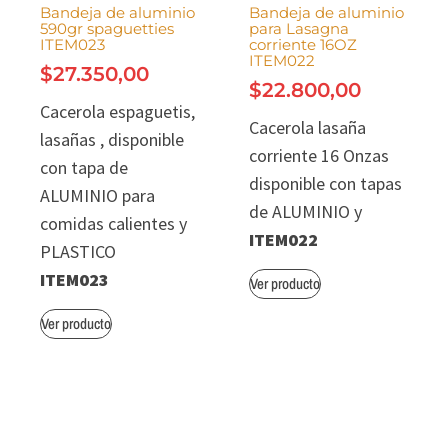
Bandeja de aluminio
Bandeja de aluminio
590gr spaguetties
para Lasagna
ITEM023
corriente 16OZ
ITEM022
$
27.350,00
$
22.800,00
Cacerola espaguetis,
Cacerola lasaña
lasañas , disponible
corriente 16 Onzas
con tapa de
disponible con tapas
ALUMINIO para
de ALUMINIO y
comidas calientes y
ITEM022
PLASTICO
ITEM023
Ver producto
Ver producto