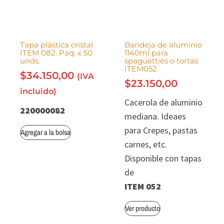
Tapa plástica cristal
Bandeja de aluminio
ITEM 082. Paq. x 50
1140ml para
unds.
spaguetties o tortas
ITEM052
$
34.150,00
(IVA
$
23.150,00
incluido)
Cacerola de aluminio
220000082
mediana. Ideaes
para Crepes, pastas
Agregar a la bolsa
carnes, etc.
Disponible con tapas
de
ITEM 052
Ver producto